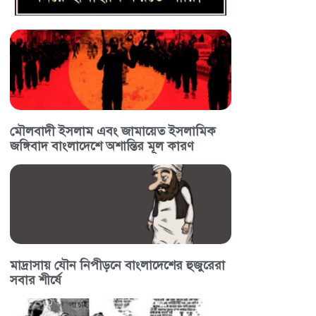
মৌলবাদী ইসলাম এবং জামায়েত ইসলামিক
জঙ্গিবাদ বাংলাদেশে অশান্তির মূল কারণ
মাদ্রাসায় যৌন নিপীড়নে বাংলাদেশের হুজুরেরা
সবার শীর্ষে