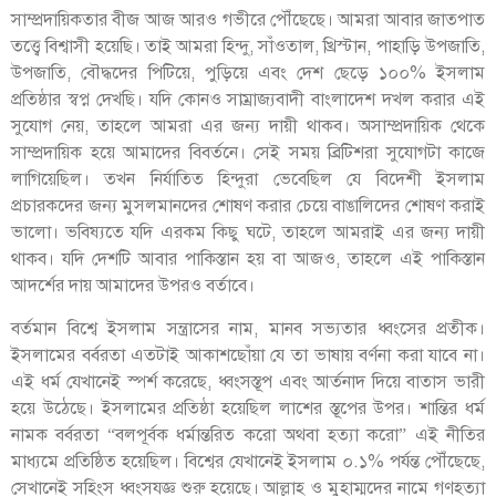
সাম্প্রদায়িকতার বীজ আজ আরও গভীরে পৌঁছেছে। আমরা আবার জাতপাত
তত্ত্বে বিশ্বাসী হয়েছি। তাই আমরা হিন্দু, সাঁওতাল, খ্রিস্টান, পাহাড়ি উপজাতি,
উপজাতি, বৌদ্ধদের পিটিয়ে, পুড়িয়ে এবং দেশ ছেড়ে ১০০% ইসলাম
প্রতিষ্ঠার স্বপ্ন দেখছি। যদি কোনও সাম্রাজ্যবাদী বাংলাদেশ দখল করার এই
সুযোগ নেয়, তাহলে আমরা এর জন্য দায়ী থাকব। অসাম্প্রদায়িক থেকে
সাম্প্রদায়িক হয়ে আমাদের বিবর্তনে। সেই সময় ব্রিটিশরা সুযোগটা কাজে
লাগিয়েছিল। তখন নির্যাতিত হিন্দুরা ভেবেছিল যে বিদেশী ইসলাম
প্রচারকদের জন্য মুসলমানদের শোষণ করার চেয়ে বাঙালিদের শোষণ করাই
ভালো। ভবিষ্যতে যদি এরকম কিছু ঘটে, তাহলে আমরাই এর জন্য দায়ী
থাকব। যদি দেশটি আবার পাকিস্তান হয় বা আজও, তাহলে এই পাকিস্তান
আদর্শের দায় আমাদের উপরও বর্তাবে।
বর্তমান বিশ্বে ইসলাম সন্ত্রাসের নাম, মানব সভ্যতার ধ্বংসের প্রতীক।
ইসলামের বর্বরতা এতটাই আকাশছোঁয়া যে তা ভাষায় বর্ণনা করা যাবে না।
এই ধর্ম যেখানেই স্পর্শ করেছে, ধ্বংসস্তূপ এবং আর্তনাদ দিয়ে বাতাস ভারী
হয়ে উঠেছে। ইসলামের প্রতিষ্ঠা হয়েছিল লাশের স্তূপের উপর। শান্তির ধর্ম
নামক বর্বরতা “বলপূর্বক ধর্মান্তরিত করো অথবা হত্যা করো” এই নীতির
মাধ্যমে প্রতিষ্ঠিত হয়েছিল। বিশ্বের যেখানেই ইসলাম ০.১% পর্যন্ত পৌঁছেছে,
সেখানেই সহিংস ধ্বংসযজ্ঞ শুরু হয়েছে। আল্লাহ ও মুহাম্মদের নামে গণহত্যা