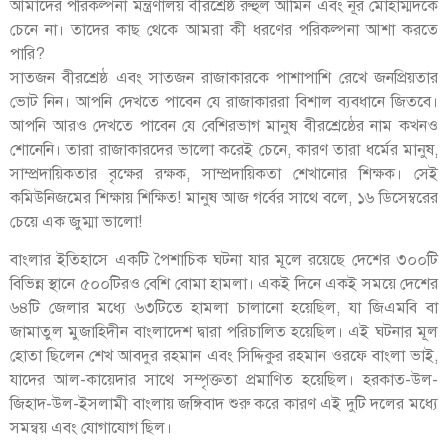
আমাদের পরিকল্পনা মন্ত্রণালয় বীরশ্রেষ্ঠ রুহুল আমিন এবং নূর মোহাম্মদকে
চেনে না। তাদের কাছ থেকে আমরা কী ধরণের পরিকল্পনা আশা করতে
পারি?
সাতজন বীরশ্রেষ্ঠ এবং সাতজন রাজাকারকে পাশাপাশি রেখে জনপ্রিয়তার
ভোট নিন। আপনি দেখতে পাবেন যে রাজাকাররা বিশাল ব্যবধানে জিতবে।
আপনি আরও দেখতে পাবেন যে বেশিরভাগ মানুষ বীরশ্রেষ্ঠের নাম কখনও
শোনেনি। তারা রাজাকারদের ভালো করেই চেনে, কারণ তারা ধর্মের মানুষ,
সাম্প্রদায়িকতার বৃক্ষের রক্ষক, সাম্প্রদায়িকতা শেখানোর শিক্ষক। সেই
কমিউনিজমের শিক্ষায় শিক্ষিত! মানুষ আজ গর্বের সাথে বলে, ১৬ ডিসেম্বরের
চেয়ে এক জুম্মা ভালো!
বাংলার ইতিহাসে একটি পৈশাচিক ঘটনা যার মূলে রয়েছে দেশের ৩০০টি
বিভিন্ন স্থানে ৫০০টিরও বেশি বোমা হামলা। একই দিনে একই সময়ে দেশের
৬৪টি জেলার মধ্যে ৬৩টিতে হামলা চালানো হয়েছিল, যা জিএমবি বা
জামাতুল মুজাহিদীন বাংলাদেশ দ্বারা পরিচালিত হয়েছিল। এই ঘটনার মূল
হোতা ছিলেন শেখ আবদুর রহমান এবং সিদ্দিকুর রহমান ওরফে বাংলা ভাই,
যাদের আল-কায়েদার সাথে সম্পৃক্ততা প্রমাণিত হয়েছিল। হরকাত-উল-
জিহাদ-উল-ইসলামী বাংলায় জঙ্গিবাদ শুরু করে কারণ এই দুটি দলের মধ্যে
সমন্বয় এবং যোগাযোগ ছিল।