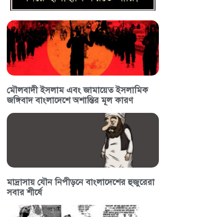
মৌলবাদী ইসলাম এবং জামায়েত ইসলামিক
জঙ্গিবাদ বাংলাদেশে অশান্তির মূল কারণ
মাদ্রাসায় যৌন নিপীড়নে বাংলাদেশের হুজুরেরা
সবার শীর্ষে