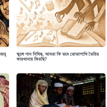
 আবু
স্কুলে গান নিষিদ্ধ, আমরা কি তবে তোতাপাখি তৈরির
কারখানায় ফিরছি?