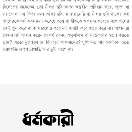
কেন আপনারা জিহাদের নামে টেররিষ্ট অ্যাটাককে আপনারা সমর্থন করবেন?
বিদেশের অনেকেই তো যীশুর ছবি আকা অন্তর্বাস পরিধান করে, জুতা বা
স্যান্ডেল এই উপর ক্রস আঁকা ছবি, মাদার মেরি বা যীশুর ছবি থাকে। কই
তাদেরকে ধর্ম অবমাননা করেছে বলে বা যীশুকে অপমান করেছে বলে ওদের
কেউ খুন করে না বা মারধোর করে না। জবাই করে হত্যা করে না। আপনারা
কেমন ধর্ম পালন করেন যে ধর্ম রক্ষায় অমুসলিম বা নাস্তিকদের হত্যা করতে
চান? এতো দুঃসাহস হয় কি করে আপনাদের? সুশিক্ষিত আর মানবিক হতে
বোধশক্তি লাগে চাপাতি আর ছুরি লাগে না।