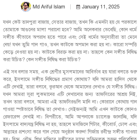
Md Ariful Islam
January 11, 2025
যখন কেউ তানপুরা বাজায়, সেতার বাজায়, তখন কি এমনটা হয় যে পরকালে
তোমাকে আগুনের মালা পরানো হবে? আমি অনেকবার ভেবেছি, কোন ধর্মে
সঙ্গীত কীভাবে অপরাধ হতে পারে এবং সেই ধর্মের অনুসারীরা তা মেনে
নেয়! যখন তুমি গান গাও, তখন কাউকে অপমান করা হয় না। কারো সম্পত্তি
কেড়ে নেওয়া হয় না। কাউকে বিরক্ত করা হয় না। তাহলে কেন সঙ্গীত নিষিদ্ধ
করা উচিত? কেন সঙ্গীত নিষিদ্ধ করা উচিত?
এই সব বলার সময়, এক শ্রেণীর মুসলমানের আবির্ভাব হয় যারা বলতে শুরু
করে, ইসলামে সঙ্গীত নিষিদ্ধের প্রমাণ কোথায়? যদি আমরা হাদিস থেকে
এটি দেখাই, তারা বলবে, কুরআন থেকে আমাদের দেখাও যে সঙ্গীত নিষিদ্ধ।
যখন আমরা সূরা লুকমানের এটি দেখানোর জন্য তাফসিরের আশ্রয় নিই,
তখন তারা বলবে, আমরা এই তাফসিরগুলি মানি না। কোরানে কোথায় গান
গাওয়া স্পষ্টভাবে নিষিদ্ধ তা দেখাও। সেইজন্যই আমি এখন কাউকে কোনও
রেফারেন্স দেখাই না। বিপরীতে, আমি আপনাকে চ্যালেঞ্জ জানাচ্ছি, যদি
ইসলামে বাদ্যযন্ত্র নিষিদ্ধ না হয়, তাহলে মসজিদে গিটার, কীবোর্ড, ঢোল এবং
আল্লাহর প্রশংসা করে গান গেয়ে অনুষ্ঠান করুন! গির্জায় রবীন্দ্র সঙ্গীত গাওয়া
হয়। হিন্দু, বৌদ্ধ, শিখ মন্দিরে সঙ্গীতের সাথে ভক্তিমূলক ভজন পরিবেশিত