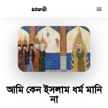
আমি কেন ইসলাম ধর্ম মানি
না