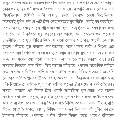
অনুসারীদের তাদের কাজের বিপরীত কাজ করার নির্দেশ দিয়েছিলেন! ভাবুন,
কোন ধর্ম যুদ্ধের গনীমতকে বৈধতা দিয়েছে! যেদিন আমি আমার যৌবনে এটি
শিখেছিলাম, সেদিনই আমি আমার হৃদয়ে ইসলাম রেখে গিয়েছিলাম!
অনেকেই যুক্তি দেন যে এটি ছিল সেই সময়ের যুদ্ধ নীতি। সবাই তা করেছিল।
ঠিকই আছে, মধ্যযুগে যুদ্ধ নীতি এমনই ছিল। কিন্তু ইসলাম চিরকালের জন্য
এসেছে। এটি বর্বরতা দূর করবে। এর আগে, অন্য কোনও ধর্ম প্রচলিত
রাজনীতি এবং যুদ্ধ নীতির নিয়ম সম্পর্কে কোনও মতামত দেয়নি। ইসলাম
যুদ্ধের গনীমত লুট করাকে বৈধ করেছে। শত্রু পক্ষের নারী ও শিশুরা এই
জিনিসপত্রের বিপরীত! আজকের যুগে এটি সরাসরি যুদ্ধাপরাধ। আমরা এর
জন্য মধ্যযুগের যেকোনো রাজাকে ক্ষমা করতে পারি কারণ তারা সেই
সময়ের নিয়মের দাস ছিল। কিন্তু আমরা কীভাবে একজন স্বঘোষিত নবীকে
ক্ষমা করতে পারি? কে পালিত সন্তান দত্তক নেওয়া নিষিদ্ধ করেছে? এমনকি
সে তার পালিত পুত্রের স্ত্রীকে বিবাহ করেছে। সে উম্মাহকে বোঝানোর জন্য
যুক্তি দিয়েছে যে পালিত পুত্র এবং পালিত পুত্রের স্ত্রীর মধ্যে সম্পর্ক নেই! সেই
সময়ে, আরবে এই বিবাহ ছিল একটি সামাজিক কুসংস্কার! এর অনেক
সমালোচনা ছিল। তবুও, আল্লাহ মানুষকে চুপ করানোর জন্য ঘন্টার পর ঘন্টা
আয়াত নাজিল করেছেন, কিন্তু তিনি দাসত্ব নিষিদ্ধ করেননি! এখন উম্মাহ যুক্তি
দিচ্ছে যে সেই সময়ে দাসত্ব নিষিদ্ধ করা সম্ভব ছিল না! কী যুক্তি! তাহলে
ইসলাম কীভাবে একমাত্র ‘পূর্ণাঙ্গ জীবন বিধান’ হতে পারে? জীবনের