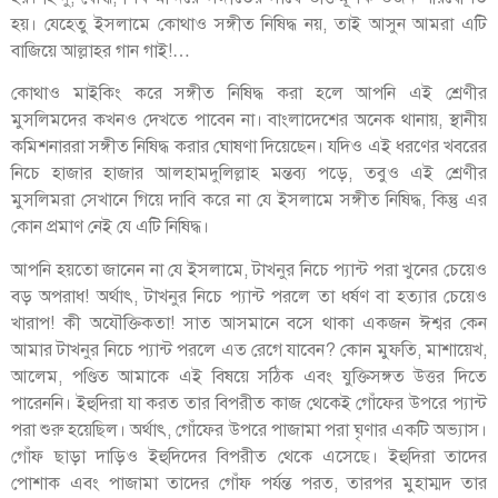
হয়। যেহেতু ইসলামে কোথাও সঙ্গীত নিষিদ্ধ নয়, তাই আসুন আমরা এটি
বাজিয়ে আল্লাহর গান গাই!…
কোথাও মাইকিং করে সঙ্গীত নিষিদ্ধ করা হলে আপনি এই শ্রেণীর
মুসলিমদের কখনও দেখতে পাবেন না। বাংলাদেশের অনেক থানায়, স্থানীয়
কমিশনাররা সঙ্গীত নিষিদ্ধ করার ঘোষণা দিয়েছেন। যদিও এই ধরণের খবরের
নিচে হাজার হাজার আলহামদুলিল্লাহ মন্তব্য পড়ে, তবুও এই শ্রেণীর
মুসলিমরা সেখানে গিয়ে দাবি করে না যে ইসলামে সঙ্গীত নিষিদ্ধ, কিন্তু এর
কোন প্রমাণ নেই যে এটি নিষিদ্ধ।
আপনি হয়তো জানেন না যে ইসলামে, টাখনুর নিচে প্যান্ট পরা খুনের চেয়েও
বড় অপরাধ! অর্থাৎ, টাখনুর নিচে প্যান্ট পরলে তা ধর্ষণ বা হত্যার চেয়েও
খারাপ! কী অযৌক্তিকতা! সাত আসমানে বসে থাকা একজন ঈশ্বর কেন
আমার টাখনুর নিচে প্যান্ট পরলে এত রেগে যাবেন? কোন মুফতি, মাশায়েখ,
আলেম, পণ্ডিত আমাকে এই বিষয়ে সঠিক এবং যুক্তিসঙ্গত উত্তর দিতে
পারেননি। ইহুদিরা যা করত তার বিপরীত কাজ থেকেই গোঁফের উপরে প্যান্ট
পরা শুরু হয়েছিল। অর্থাৎ, গোঁফের উপরে পাজামা পরা ঘৃণার একটি অভ্যাস।
গোঁফ ছাড়া দাড়িও ইহুদিদের বিপরীত থেকে এসেছে। ইহুদিরা তাদের
পোশাক এবং পাজামা তাদের গোঁফ পর্যন্ত পরত, তারপর মুহাম্মদ তার