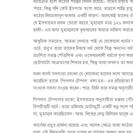
ব্যতিক্রম হলে কঠোর শাস্তির বিধান রয়েছে। ধর্মের প্রকৃ
পারে, কিন্তু যদি কেউ ইসলাম ত্যাগ করে, তাহলে শাস্তি ম
কঠোর নিয়মকানুন থাকার একটি কারণ। অনেকেই তাদের ঐতিহ্
যে ইসলামের প্রথম তেরো বছরে, মুহাম্মদ মাত্র ১২০ জন
হননি। এর জন্য মুহাম্মদকে কুরআনের আয়াত নাজিল করতে হ
আধুনিক সময়েও, আমরা দেখতে পাই যে যেকোনো ধর্মের সদস্
ওঠে, তবুও তারা তাদের নিজস্ব ধর্ম থেকে ভিন্ন অন্যান্য ধ
প্রচলিত সমস্ত পৌত্তলিক এবং একেশ্বরবাদী ধর্মকে ঘৃণ
ছোটখাটো আক্রমণের শিকার হত, কিন্তু তারা কখনও তা করা থ
যখন কাল্ট সদস্যরা দেখেন যে লোকেরা তাদের দলে আসছে না, ত
করেছিল তাকে ‘পিপলস টেম্পল’ বলা হত। এর প্রতিষ্ঠাতা জিম 
সংখ্যক সদস্য সংগ্রহ করেন। পরে, তিনি তার সমস্ত অনুসারীদ
পিপলস টেম্পলের মতো, ইসলামের অনুসারীরা মক্কায় পৌঁছা
বিপরীতটি ঘটে। তারা মদিনায় মোটামুটি একটি বড় দলে পরিণত 
না, মুহাম্মদ করেছিলেন। আজ, বিশ্বের দেড় বিলিয়ন মান
কাল্টের প্রচুর প্রার্থনা রয়েছে এবং অনেক ক্ষেত্রে তা
যারা এই নিয়মগুলি মেনে চলেন না তাদের অবজ্ঞা করা হয় এবং