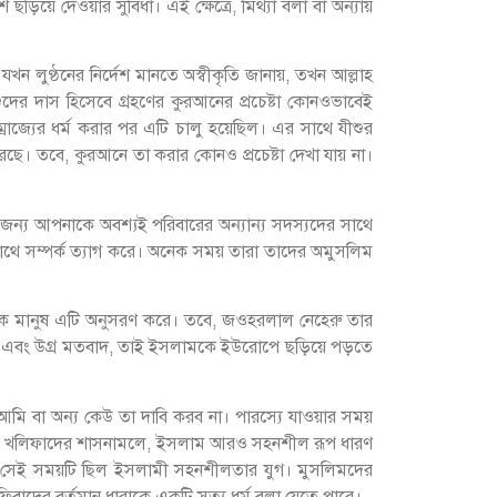
িয়ে দেওয়ার সুবিধা। এই ক্ষেত্রে, মিথ্যা বলা বা অন্যায়
 লুণ্ঠনের নির্দেশ মানতে অস্বীকৃতি জানায়, তখন আল্লাহ
ুদের দাস হিসেবে গ্রহণের কুরআনের প্রচেষ্টা কোনওভাবেই
্রাজ্যের ধর্ম করার পর এটি চালু হয়েছিল। এর সাথে যীশুর
করেছে। তবে, কুরআনে তা করার কোনও প্রচেষ্টা দেখা যায় না।
ানের জন্য আপনাকে অবশ্যই পরিবারের অন্যান্য সদস্যদের সাথে
াথে সম্পর্ক ত্যাগ করে। অনেক সময় তারা তাদের অমুসলিম
খ্যক মানুষ এটি অনুসরণ করে। তবে, জওহরলাল নেহেরু তার
 এবং উগ্র মতবাদ, তাই ইসলামকে ইউরোপে ছড়িয়ে পড়তে
আমি বা অন্য কেউ তা দাবি করব না। পারস্যে যাওয়ার সময়
াসীয় খলিফাদের শাসনামলে, ইসলাম আরও সহনশীল রূপ ধারণ
ভাবে, সেই সময়টি ছিল ইসলামী সহনশীলতার যুগ। মুসলিমদের
ফিবাদের বর্তমান ধারাকে একটি সত্য ধর্ম বলা যেতে পারে।