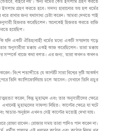
্র ভেতরে, বাইরে নয়’। অন্য ধর্মের কেউ ইসলাম গ্রহণ করতে
াকে ইসলাম গ্রহণ করতে হবে। সদস্য হারানোর ভয় হল ধর্মের
 ধরে রাখার জন্য যথাসাধ্য চেষ্টা করেন। আমরা দেখতে পাই
 কম অনুসারী হিজরত করেছিলেন। অনেকেই হিজরত করতে রাজি
করতে হয়েছিল।
দি একটি ঐতিহ্যবাহী ধর্মের মধ্যে একটি সম্প্রদায় গড়ে
বং তার অনুসারীরা মক্কায় একই কাজ করেছিলেন। তারা মক্কায়
দের সম্পর্কে বাজে কথা বলত। এর জন্য, তারা কখনও কখনও
ন। বিংশ শতাব্দীতে যে কাল্টটি সারা বিশ্বের দৃষ্টি আকর্ষণ
েরে তিনি ক্যালিফোর্নিয়ায় চলে আসেন। সেখানে তিনি প্রচুর
যা করেন, কিন্তু মুহাম্মদ এবং তার অনুসারীদের ক্ষেত্রে
 এখানেই মুহাম্মদের সাফল্য নিহিত। কাল্টের ক্ষেত্রে যা ঘটে
 এবং আচার-অনুষ্ঠান এখনও সেই কাল্টের মতোই দেখা যায়।
াস ধরে রোজা রাখেন। রোজার সময় তারা পানিও পান করেন না।
ান ধর্মে, ধর্মীয় পালনে এই ধরনের কঠোর এবং কঠোর নিয়ম খুব