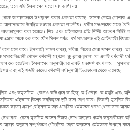
 রয়েছে, তবে এটি ইসলামের মতো মাসব্যাপী নয়।
দের থেকে আলাদাভাবে উপস্থাপন করার প্রবণতা রয়েছে। অনেক ক্ষেত্রে পোশাক এ
ে আলাদাভাবে উপস্থিত হওয়ার প্রবণতা লক্ষণীয়। [ধর্মীয় সম্প্রদায়ের সমস্ত ব
বাধ্যতামূলক করা হয়েছে। শিশু এবং মহিলাদের প্রতি নির্দিষ্ট আচরণ নির্দিষ্ট 
, যা প্রস্রাব থেকে শুরু করে যৌন মিলন পর্যন্ত। ধর্ম সাধারণত এই ছোটখাটো বিষয়গু
র্ম বলে মনে করে। ইসলামী শাসন ব্যবস্থা, শরিয়া, বিশ্বের সেরা শাসন ব্যবস
াজবিজ্ঞানী গোপন বর্ণবাদী সংগঠন ‘ক্লু-ক্লাক্স-ক্ল্যান’ কে একটি বর্ণবাদী ধর্ম
দের উত্থান শুরু হয়েছিল। ইসলামের অনুসারীরাও একই মতাদর্শ ধারণ করে – মুস
ভিশপ্ত এবং এই শব্দটি তাদের বর্ণবাদী ধর্মানুসারী চিন্তাভাবনা থেকে এসেছে।
িম এবং অমুসলিম। কোনও অভিধানে অ-হিন্দু, অ-খ্রিস্টান, অ-ইহুদি এবং অশি
রা এইভাবে বিশ্বের সবকিছুকে দুটি দলে ভাগ করে। বিজ্ঞানী-মুসলিম বিজ্ঞান
সবচেয়ে ভালো প্রমাণ যে ইসলাম তার প্রাথমিক ধর্মমতের ধারণা থেকে সরে আসত
েখা যায়। যেসব মুসলিম তাদের নিজস্ব দেশে অন্যান্য ধর্মের অনুসারীদের অধিকার 
দের আচার-অনুষ্ঠান সম্পূর্ণরূপে পৌত্তলিক, তারা অন্যদের ধর্মমতকে উপহাস ক