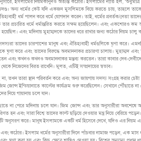
তি অনুসারে, ইসলামের নিয়মকানুনও অত্যন্ত কঠোর। ইসলামের নীতি হল, ‘শুধুমাত
ৃত্যুদণ্ড। অন্য ধর্মের কেউ যদি একজন মুসলিমকে বিয়ে করতে চায়, তাহলে ত
যবাহী ধর্ম পালন করে ধর্মে যোগদান করেন। তাই, ধর্মের প্রবর্তক/নেতা তাদের
কে তার প্রচারিত ধর্মে ধর্মান্তরিত করতে সক্ষম হয়েছিলেন। এবং একশোরও
য়েছিল। এবং মদিনায় মুহাম্মদকে তাদের ধরে রাখার জন্য কঠোর নিয়ম চালু 
যরা তাদের চারপাশের মানুষ এবং ঐতিহ্যবাহী ধর্মগুলিকে ঘৃণা করে। এমনকি য
র্মকে ঘৃণা করে এবং তাদের বিরুদ্ধে অবমাননাকর প্রচারণা চালায়। মুহাম্মদ এ
া করতেন এবং কখনও কখনও অবমাননাকর মন্তব্য করতেন। তারা কাবার দেব-দেবী
েকে নিজেদের বিরত রাখেনি। মূলত, এটিই সম্প্রদায়ের স্বভাব।
খন তারা স্থান পরিবর্তন করে এবং অন্য জায়গায় সদস্য সংগ্রহ করার চেষ্টা করে
জোন্স ইন্ডিয়ানাতে কাল্টের কার্যক্রম শুরু করেছিলেন। সেখানে পৌঁছাতে না প
ের নিয়ে গায়ানায় চলে যান।
তে না পেরে মদিনায় চলে যান। জিম জোন্স এবং তার অনুসারীরা অবশেষে আত্মহত্
হন এবং সারা বিশ্বে তাদের কাল্ট ছড়িয়ে দেওয়ার মন্ত্র নিয়ে বেরিয়ে পড়েন।
ুষ এটি অনুসরণ করে। মানুষ ইসলামকে একটি ধর্ম হিসেবে দেখে, যদিও এর নিয়ম
রা কঠোর এবং কঠোর। ইসলাম ধর্মের অনুসারীরা দিনে পাঁচবার নামাজ পড়েন, এক ম
 ঘৃণা করা হয় এবং কিছু ক্ষেত্রে শাস্তিও দেওয়া হয়। বিশ্বের অন্যান্য প্রধ