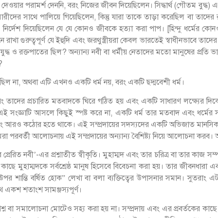
দেওয়ার পরামর্শ দেননি, বরং নিজের জীবন দিয়েছিলেন। সিদ্ধার্থ (গৌতম বুদ্
ীদের সাথে পালিয়ে গিয়েছিলেন, কিন্তু যারা তাকে তাড়া করেছিল বা তাদে
, নির্দেশ দিয়েছিলেন যে যে কোনও জীবকে হত্যা করা পাপ। [হিন্দু ধর্মের কোনও 
াখা গুরুত্বপূর্ণ যে ইহুদি এবং জরথুস্ত্রীয়রা কেবল ভারতেই স্বাধীনভাবে তা
 যুদ্ধ ও রক্তপাতের ছিল? অন্যান্য নবী বা ধর্মীয় নেতাদের মতো মানুষের প্রতি ভ
?
 ছিল না, অথবা এটি এখনও একটি ধর্ম নয়, বরং একটি ছদ্মবেশী ধর্ম।
তাদের প্রচারিত মতবাদকে ঘিরে গঠিত হয় এবং একটি সাধারণ লক্ষ্যের দিক
 সংজ্ঞাটি আসলে কিছুই স্পষ্ট করে না, একটি ধর্ম তার মতবাদ এবং ধর্মের সদস্
া এবং আরও কঠোর হতে থাকে। এই সম্প্রদায়ের সদস্যদের একটি অভিজাত মানসিক
 পরবর্তী আলোচনায় এই সম্প্রদায়ের অন্যান্য বৈশিষ্ট্য নিয়ে আলোচনা কর
্রেরিত নবী’-এর প্রশ্নাতীত স্বীকৃতি। মুহাম্মদ এবং তার চরিত্র বা তার কাজ সম্প
কাছে মুহাম্মদকে সর্বশ্রেষ্ঠ মানুষ হিসেবে বিবেচনা করা হয়। তার জীবনধারা
র শান্তি বর্ষিত হোক” লেখা বা বলা ব্যক্তিত্বের উপাসনার সমান। সুতরাং এটা
াথে একশ শতাংশ সামঞ্জস্যপূর্ণ।
্ন বা সমালোচনা মোটেও সহ্য করা হয় না। সম্প্রদায় এবং এর প্রবর্তকের কাছে নি