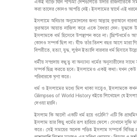
একই ব্যক্তি যিনি পশ্চিমা দেশগুলিতে উদার রাজনীতিকে সমর্
করা তাদের কোনও আপত্তি নেই। ইসলামের স্বার্থে এই ধরনের ক
ইসলামে অবিচার অনুমোদনের জন্য আল্লাহ কুরআনে বারবার আ
কুরআনে আয়াত নাজিল করে একে বৈধতা দেন। যুদ্ধকে উৎসা
ইসলামকে ধর্ম হিসেবে উপস্থাপন করে না। [খ্রিস্টধর্মেও 
কোনও সম্পর্ক ছিল না। যীশু তাঁর তিনশ বছর আগে মারা গিয়ে
বিপরীতে, হত্যা, যুদ্ধ, লুণ্ঠন ইত্যাদি বারবার ধর্ম হিসাবে উল্
ধর্মীয় সম্প্রদায় বন্ধুত্ব বা অন্যান্য ধর্মের অনুসারী
সম্পর্ক ছিন্ন করতে হবে। ইসলামেও একই কথা। যখন কেউ ন
পরিবারকে ঘৃণা করে।
ধর্ম ও ইসলামের মধ্যে মিল থাকা সত্ত্বেও, ইসলামকে ক
Glimpses of World History বইতে লিখেছেন যে ইসলামে
দেওয়া হয়নি।
ইসলাম কি আদৌ একটি ধর্ম হয়ে ওঠেনি? এটি কি প্রাথমিকভ
ইসলাম তার কিছু ধর্মের রূপ হারিয়ে ফেলে। সেখানে সু
করে। সেই সময়ের অনেক পণ্ডিত ইসলাম সম্পর্কে বিভিন্ন 
পাশাপাশি বিশ্বের মানুষও এর সুবিধা পেয়েছে। বিজ্ঞান ও 