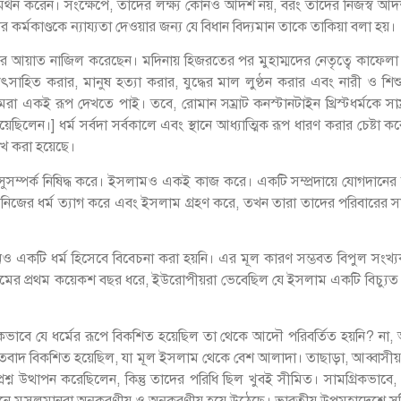
থন করেন। সংক্ষেপে, তাদের লক্ষ্য কোনও আদর্শ নয়, বরং তাদের নিজস্ব আদর্শ ছড়
র্মকাণ্ডকে ন্যায্যতা দেওয়ার জন্য যে বিধান বিদ্যমান তাকে তাকিয়া বলা হয়।
য়াত নাজিল করেছেন। মদিনায় হিজরতের পর মুহাম্মদের নেতৃত্বে কাফেলা যখন
হিত করার, মানুষ হত্যা করার, যুদ্ধের মাল লুণ্ঠন করার এবং নারী ও শিশ
আমরা একই রূপ দেখতে পাই। তবে, রোমান সম্রাট কনস্টানটাইন খ্রিস্টধর্মকে সাম
ছিলেন।] ধর্ম সর্বদা সর্বকালে এবং স্থানে আধ্যাত্মিক রূপ ধারণ করার চেষ্টা 
লেখ করা হয়েছে।
দের সাথে সুসম্পর্ক নিষিদ্ধ করে। ইসলামও একই কাজ করে। একটি সম্প্রদায়ে যোগদ
িজের ধর্ম ত্যাগ করে এবং ইসলাম গ্রহণ করে, তখন তারা তাদের পরিবারের স
খনও একটি ধর্ম হিসেবে বিবেচনা করা হয়নি। এর মূল কারণ সম্ভবত বিপুল সং
র প্রথম কয়েকশ বছর ধরে, ইউরোপীয়রা ভেবেছিল যে ইসলাম একটি বিচ্যুত
াবে যে ধর্মের রূপে বিকশিত হয়েছিল তা থেকে আদৌ পরিবর্তিত হয়নি? না, 
ফি মতবাদ বিকশিত হয়েছিল, যা মূল ইসলাম থেকে বেশ আলাদা। তাছাড়া, আব্ব
প্রশ্ন উত্থাপন করেছিলেন, কিন্তু তাদের পরিধি ছিল খুবই সীমিত। সামগ্রিক
দর্শনে মুসলমানরা অনুকরণীয় ও অনুকরণীয় হয়ে উঠেছে। ভারতীয় উপমহাদেশে সু