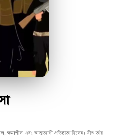
সা
মল, ক্ষমাশীল এবং আত্মত্যাগী প্রতিষ্ঠাতা ছিলেন। যীশু তাঁর