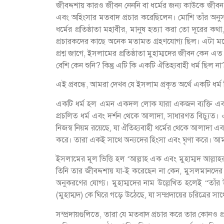
জীবদ্দশায় কারও জীবন নেননি বা ধর্মের জন্য কাউকে জীবন 
এবং অহিংসার মতবাদ প্রচার করেছিলেন। মোশি তাঁর অনুসার
ধর্মের প্রতিষ্ঠাতা মহাবীর, মানুষ হত্যা করা তো দূরের কথা
প্রচারকদের কাছে অনেক মতামত গ্রহণযোগ্য ছিল। এটা মনে র
প্রশ্ন জাগে, ইসলামের প্রতিষ্ঠাতা মুহাম্মদের জীবন কেন এত
বেশি কেন শুনি? কিন্তু এটি কি একটি ঐতিহ্যবাহী ধর্ম ছিল না
এই প্রবন্ধে, আমরা দেখব যে ইসলাম প্রকৃত অর্থে একটি ধর্ম
একটি ধর্ম হল এমন একদল লোক যারা একজন ব্যক্তি এবং 
প্রচলিত ধর্ম এবং দর্শন থেকে আলাদা, সাধারণত বিচ্যুত। এই
নিজস্ব নিয়ম রয়েছে, যা ঐতিহ্যবাহী ধর্মের থেকে আলাদ
করে। তারা একই সাথে অন্যদের হিংসা এবং ঘৃণা করে। আমরা
ইসলামের মূল ভিত্তি হল ‘আল্লাহ এক এবং মুহাম্মদ আল্লাহর প
তিনি তার জীবদ্দশায় যা-ই করেছেন না কেন, মুসলমানদের 
অনুকরণের যোগ্য। মুহাম্মদের নাম উল্লেখিত হলেই “তাঁর উপ
(মুহাম্মদ) কে ঘিরে গড়ে উঠেছে, যা সম্প্রদায়ের চরিত্রের স
সম্প্রদায়গুলিতে, তারা যে মতবাদ প্রচার করে তার কোনও প্রশ