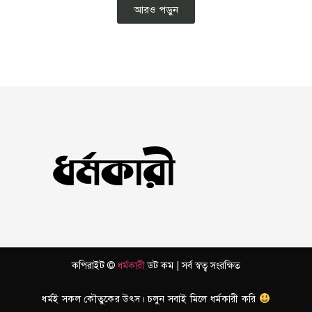
আরও পড়ুন
কপিরাইট ©
ধর্মকারী
ডট কম | সর্ব স্বত্ব সংরক্ষিত
ধর্মই সকল কৌতুকের উৎস। চলুন সবাই মিলে ধর্মকারী করি