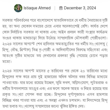
Istiaque Ahmed
December 3, 2024
সরকার পরিবর্তনের পরে বাংলাদেশে স্বাভাবিকভাবে যে ধর্মীয় নৈরাজ্যের সৃষ্টি
হয়, তা অন্য যেকোন সময়ের চেয়ে এবার অনেকাংশেই বেশি। কার্যত দেশে
কোন নির্বাচিত সরকার না থাকায় এবং আইন প্রনয়ন কারী সংস্থার কার্যক্রম
ভংগুর থাকায় মাথাচাড়া দিয়ে উঠেছে সাম্প্রদায়িক মৌলবাদী গোষ্ঠীগুলো।
২০২৪ সালের আগস্টে শেখ হাসিনার ক্ষমতাচ্যুতির পর ধর্মীয় সং্খ্যালঘু (
হিন্দু, বৌদ্ধ, খ্রিস্টান) ভিন্ন নৃ-গোষ্ঠী ও আদিবাসীদের বিরুদ্ধে সহিংসতা এবং
আতংক সৃষ্টির মাধ্যমে ভয় দেখানোর প্রবনতা বৃদ্ধি পেয়েছে চোখে পড়ার
মতো।
২০২৪ সালের আগস্ট মাসের ৫ তারিখের পর থেকে ২০ তারিখের মধ্যে
হিন্দুদের লক্ষ করে প্রায় দুই হাজারের অধিক ঘটনার খবর বিভিন্ন মাধ্যমে
পাওয়া যায়- যার মধ্যে রয়েছে উচ্ছেদ, ভূমি দখল, অগ্নিসংযোগ, লুটতরাজ ও
ধর্মীয় উপসনালয়ে ভাংচুর এবং এর ফলে অনেক আহত ও নিহত হয়েছে যার
প্রকৃত সং্খ্যা গোপন করা হচ্ছে। হিন্দুদের দুর্গাপূজায়ও এসব হামলার
বিচ্ছিন্ন খবর পাওয়া যায় এবং এ অবস্থা এখনও চলমান। যা নিসন্দেহে হিন্দু
তথা তবাত সং্খ্যালঘু সম্প্রদায়ের জন্যে ঝুঁকির ইঙ্গিত দেয়।