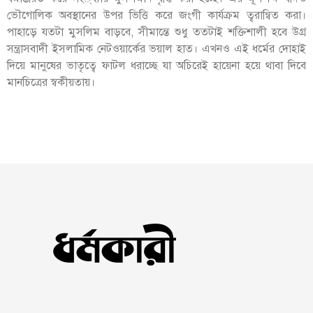
ভৌগোলিক অবস্থানের উপর ভিত্তি করে জংগী কার্যক্রম ত্বরান্বিত করা।
পাহাড়ে যতটা মুসলিম বাড়বে, সীমান্তে শুধু ততটাই শক্তিশালী হবে উগ্র
সন্ত্রাসবাদী ইসলামিক নেটওয়ার্কের ভয়াল হাত। এখনও এই ধর্মের দোহাই
দিয়ে মানুষের ভাতৃত্বে ফাটল ধরাচ্ছে যা অচিরেই হায়েনা হয়ে থাবা দিবে
মানচিত্রের স্বকীয়তায়।