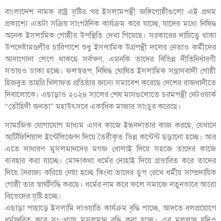
বাংলাদেশ নামক রাষ্ট্র সৃষ্টির পর ইসলামপন্থী জঙ্গিগোষ্ঠীগুলো এই প্রথম
প্রকাশ্যে এতটা সক্রিয় সাংগঠনিক কার্যক্রম করে যাচ্ছে, যাদের মধ্যে নিষিদ্ধ
অনেক ইসলামিক গোষ্ঠীর উপস্থিতি দেখা গিয়েছে। সরকারের দায়িত্বে থাকা
উপদেষ্টামণ্ডলীর চারিপাশে শুধু ইসলামিক উগ্রপন্থী দলের নেতাও কর্মীদের
আনাগোনা লেগে থাকছে সর্বক্ষণ, এমনকি তাদের বিভিন্ন নীতিনির্ধারণী
সভায়ও ডাকা হচ্ছে। ফলস্বরূপ, নিষিদ্ধ ঘোষিত ইসলামিক সন্ত্রাসবাদী গোষ্ঠী
হিজবুত তাহরি খিলাফত প্রতিষ্ঠার জন্যে সমাবেশ করেছে দেশের রাজধানীতে
দিবালোকে। এছাড়াও ২০২৪ সালের শেষ মাসগুলোতে চরমপন্থী নেটওয়ার্ক
“তৌহিদী জনতা” মহাউৎসবে একাধিক মাজার ভাংচুর করেছে।
সামাজিক যোগাযোগ মাধ্যম এসব কাজে ইন্ধনদাতার কাজ করছে, যেখানে
আর্টিফিশিয়াল ইন্টেলিজেন্স দিয়ে তৈরীকৃত ভিন্ন কন্টেন্ট ছড়ানো হচ্ছে। আর
এতে সাধারণ মুসলমানদের মগজ ধোলাই দিয়ে সহজে তাদের কাজে
ব্যবহার করা যাচ্ছে। মোদ্দাকথা ধর্মের দোহাই দিয়ে প্রভাবিত করে তাদের
দিয়ে নৈরাজ্য করিয়ে নেয়া হচ্ছে কিংবা তাদের চুপ রেখে ধর্মীয় সাম্প্রদায়িক
গোষ্ঠী তার স্বার্থসিদ্ধি করছে। ধর্মের নাম করে ফলে সমাজে নতুনভাবে আরো
বিভেদের সৃষ্টি হচ্ছে।
এছাড়া পাহাড়ে ইসলামি দাওয়াতি কার্যক্রম বৃদ্ধি পাচ্ছে, আদতে বলপ্রয়োগে
ধর্মান্তরিত করে সং্খ্যায় মুসলমান বৃদ্ধি করা হচ্ছে। এর মূললক্ষ যদিও