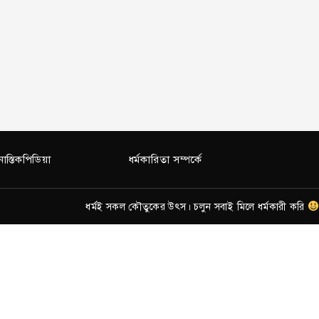
নাস্তিকপিডিয়া
ধর্মকারিতা সম্পর্কে
ধর্মই সকল কৌতুকের উৎস। চলুন সবাই মিলে ধর্মকারী করি