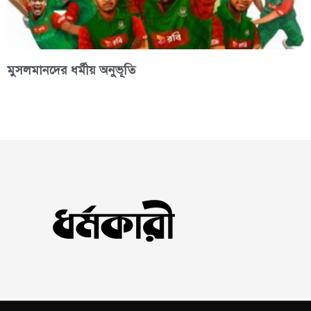
মুসলমানদের ধর্মীয় অনুভূতি