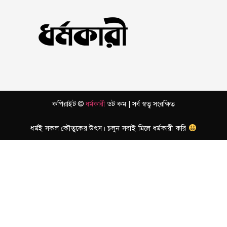
কপিরাইট ©
ধর্মকারী
ডট কম | সর্ব স্বত্ব সংরক্ষিত
ধর্মই সকল কৌতুকের উৎস। চলুন সবাই মিলে ধর্মকারী করি