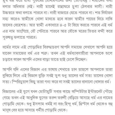
মুখ বন্ধ করে রাখা পুরুষের যৌনমিলনের জন্য ভোগ্যবস্তু । নারীদের কথা
বলার অধিকার নেই। নারী মানেই রান্নাঘরে চুলা ঠেলবার দাসী। নারী
উচ্চস্বরে কথা বলতে পারবে না। নারী বাজারে যেতে পারবে না। শত নির্যাতন
সহ্য করেও স্বামীকে খোদা মানতে হবে কারন স্বামীর পায়ের নিচে নাকি
তাদের বেহেশত। আর স্বামী একাধারে ৪-৫ টা বিয়ে করতে পারবে এই ধর্ম
এর নাম ভাংগিয়ে, বৌ পেটাতে পারবে আর বৌকে ঘরের ভিতর বন্দী করে
পুরুষত্ব ফলাতে পারবে।
ধর্মের নামে এই গোড়ামির বিরুদ্ধাচরণ আপনি সমাজে দেখালে আপনি হয়ে
যাবেন সমাজের ধর্ম এর শত্রু। তখন এই ধর্মব্যাবসায়ীরা আপনাকে শুলে
চড়াবে কারন আপনি এদের বাড়া ভাতে ছাই ঢেলে দিচ্ছেন।
আপনি যদি এদের বিজ্ঞান এর ভাষায় শেখাতে চান তাহলে আপনাকে তারা
বুঝিয়ে দিবে এই বিজ্ঞান যুক্তি সবই ভুল শুধু তাদের ধর্ম সত্য তাদের খোদা
সত্য। স্পিরিচুয়াল কিছু তারা গন্য করে না সবই তাদের বানানো খোদার ধর্ম।
বিজ্ঞানের এই যুগে যখন মোটামুটি সবার কাছে কম্পিউটার ইন্টারনেট পৌছে
গেছে তখন এই আধুনিক যুগের তরুন তরুনী বেড়িয়ে আসছে ধর্ম এর নামের
গোড়ামি থেকে। শুধু ইসলাম ধর্মই না বরং হিন্দু ধর্ম, খ্রিস্টান ধর্ম থেকেও বহু
মানুষ বের হয়ে আসছে ধর্মীয় গোড়ামি থেকে।