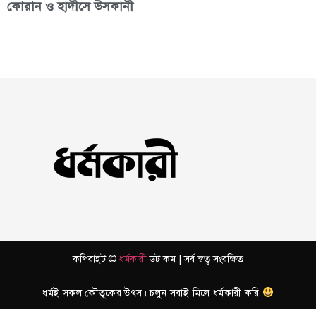
কোরান ও হাদীসে উসকানী
কপিরাইট ©
ধর্মকারী
ডট কম | সর্ব স্বত্ব সংরক্ষিত
ধর্মই সকল কৌতুকের উৎস। চলুন সবাই মিলে ধর্মকারী করি