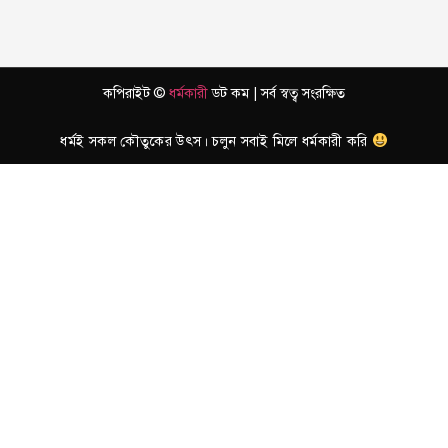
কপিরাইট ©
ধর্মকারী
ডট কম | সর্ব স্বত্ব সংরক্ষিত
ধর্মই সকল কৌতুকের উৎস। চলুন সবাই মিলে ধর্মকারী করি