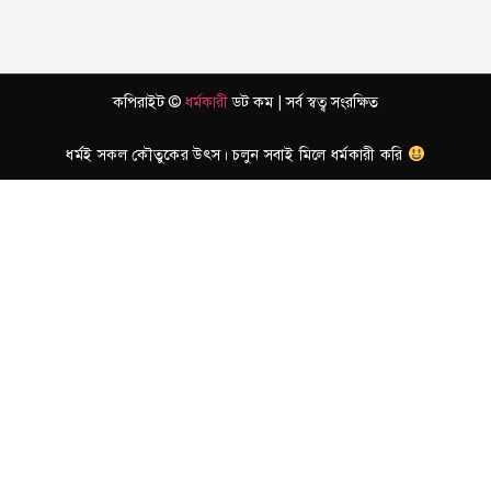
কপিরাইট ©
ধর্মকারী
ডট কম | সর্ব স্বত্ব সংরক্ষিত
ধর্মই সকল কৌতুকের উৎস। চলুন সবাই মিলে ধর্মকারী করি