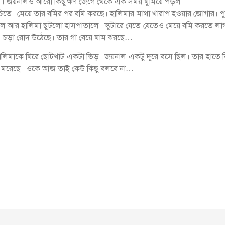
ড়ল। জয়নালও আরো কিছুক্ষণ জেগে থেকে এক সময় ঘুমিয়ে পড়ল।
চিতে। মেয়ে তার বমির পর বমি করছে। হালিমার মাথা খারাপ হওয়ার জোগার। প
নাল আর হালিমা ছুটলো হাসপাতালে। স্কুটারে যেতে যেতেও মেয়ে বমি করতে লা
 চড়া রোদ উঠেছে। তার গা বেয়ে ঘাম ঝরছে…।
ালিমাকে ঘিরে ছোটখাট একটা ভিড়। জয়নাল একটু দূরে বসে ছিল। তার হাতে 
গে মরেছে। ওকে আজ তাই কেউ কিছু বলবে না…।