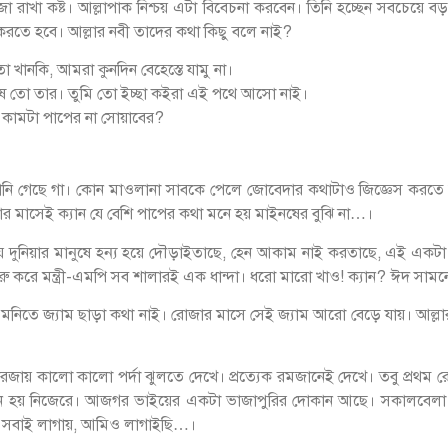
 রাখা কষ্ট। আল্লাপাক নিশ্চয় এটা বিবেচনা করবেন। তিনি হচ্ছেন সবচেয়ে ব
তে হবে। আল্লার নবী তাদের কথা কিছু বলে নাই?
ানকি, আমরা কুনদিন বেহেস্তে যামু না।
দোষ তো তার। তুমি তো ইচ্ছা কইরা এই পথে আসো নাই।
 কামটা পাপের না সোয়াবের?
ি গেছে গা। কোন মাওলানা সাবকে পেলে জোবেদার কথাটাও জিজ্ঞেস করত
র মাসেই ক্যান যে বেশি পাপের কথা মনে হয় মাইনষের বুঝি না…।
দুনিয়ার মানুষে হন্য হয়ে দৌড়াইতাছে, হেন আকাম নাই করতাছে, এই একটা মা
ুরু করে মন্ত্রী-এমপি সব শালারই এক ধান্দা। ধরো মারো খাও! ক্যান? ঈদ সা
নিতে জ্যাম ছাড়া কথা নাই। রোজার মাসে সেই জ্যাম আরো বেড়ে যায়। আল্লা
ায় কালো কালো পর্দা ঝুলতে দেখে। প্রত্যেক রমজানেই দেখে। তবু প্রথম র
 হয় নিজেরে। আজগর ভাইয়ের একটা ভাজাপুরির দোকান আছে। সকালবেলা সে
। সবাই লাগায়, আমিও লাগাইছি…।