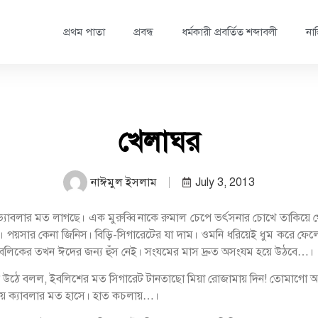
প্রথম পাতা
প্রবন্ধ
ধর্মকারী প্রবর্তিত শব্দাবলী
নাস
খেলাঘর
নাঈমুল ইসলাম
July 3, 2013
ভ্যাবলার মত লাগছে। এক মুরুব্বি নাকে রুমাল চেপে ভর্ৎসনার চোখে তাক
পয়সার কেনা জিনিস। বিড়ি-সিগারেটের যা দাম। ওমনি ধরিয়েই ধুম করে ফেলে
বলিকের তখন ঈদের জন্য হুঁস নেই। সংযমের মাস দ্রুত অসংযম হয়ে উঠবে…।
 উঠে বলল, ইবলিশের মত সিগারেট টানতাছো মিয়া রোজামায় দিন! তোমাগো আল
্যায় ক্যাবলার মত হাসে। হাত কচলায়…।