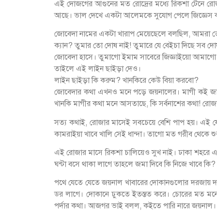
এই দোজগের আগুনের মত রোদ্রের মধ্যে রিকশা টেনে রোজা
আছে। ভাল দেখে একটা আলেমকে সুযোগ পেলে জিজ্ঞেস কর
জোবেদা নামের একটা খারাপ মেয়েছেলে বলছিল, আমরা তো খ
ক্যান? তুমার তো দোষ নাই! তুমারে যে বেইচা দিছে সব 
জোবেদা হাসে। তুমাগো ইমাম সাবেরে জিজ্ঞাইয়ো আমাগো
তাইলে এই লাইন ছাইড়া দেও।
লাইন ছাইড়া কি করুম? খানকিরে কেউ বিয়া করবো?
জোবেদার কথা এখনও মনে পড়ে জয়নালের। মাগী কই জান
খানকি মাগীর কথা মনে আসতাছে, কি সর্বনাশের কথা! রোজা
সত্য কথাই, রোজার মাসেই সবচেয়ে বেশি পাপ হয়। এই যে 
কামরাইয়া খাবে খালি সেই ধান্দা। তাগো মত গরীব থেকে শ
এই রোজার মাসে রিকশা চালিয়েও সুখ নাই। ঢাকা শহরে এম
ঘন্টা বসে থাকা লাগে তাহলে জমা দিবে কি নিজে খাবে কি?
পথে যেতে যেতে জয়নাল খাবারের দোকানগুলোর দরজায় দরজ
ডর লাগে। দোকানে ঢুকতে ইতস্তত করে। চোরের মত মনে
পর্দার কথা। আজগর ভাই বলল, কইতে পারি নারে জয়নাল