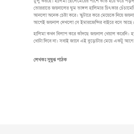
ঢুলু করছে। হালিমা ছেলেমেয়ের পাশে কাত হয়ে শুয়ে প
ভোররাতে জয়নালের ঘুম ভাঙ্গল হালিমার চিৎকার চেঁচামে
আনলো অনেক চেষ্টা করে। স্কুটারে করে মেয়েকে নিয়ে জয়
আগেই জয়নাল দেখলো সে ইমারজেন্সির বাইরে বসে আছে।
হালিমা কখন বিলাপ করে কাঁদছে জয়নাল খেয়াল করেনি। হ
খোটা দিবে না। সবাই জানে এই বুড়োটার মেয়ে একটু আ
লেখকঃ সুষুপ্ত পাঠক