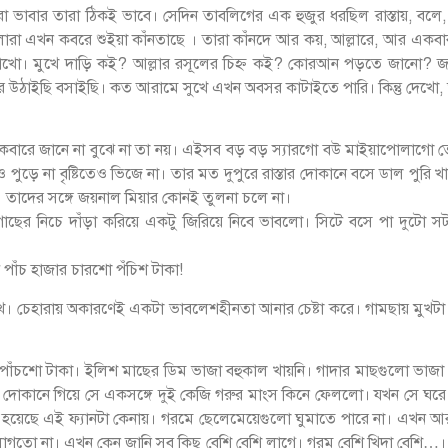
ভাবার তারা ঠিকই ভাবে। সেদিন তাবলিগের এক হুজুর ধরছিল রাস্তায়, বলে
এখন কবরে শুইয়া কাঁনতাছে । তারা কাঁনদে আর কয়, আল্লারে, আর একবার 
রাখো। মুখে দাড়ি কই? আল্লার রসূলের চিহ্ন কই? কোরআন পড়তে জানো? জব
রে উঠাইছি বসাইছি। কত আরামে সুখে এখন অবসর কাটাইতে পারি। কিন্তু দেখো
 একেবারে জানে না বুঝে না তা নয়। এইসব বড় বড় স্যারগো বউ মাইয়াপোলাগো 
ুড়ে না বৃষ্টিতেও ভিজে না। তার মত দুপুরে রাস্তার দোকানে বসে ডাল পুরি খ
। তাদের সঙ্গে জয়নাল মিয়ার কোনই তুলনা চলে না।
টা গাছের নিচে দাঁড়া করিয়ে একটু জিরিয়ে নিবে ভাবলো। সিটে বসে পা দুটো
 পাঁচ হাজার চারশো পঁচিশ টাকা!
 রাখে। চেহারায় অকারণেই একটা ভাবলেশহীনতা আনার চেষ্টা করে। গামছায় মুখ
াঁচশো টাকা। ইলিশ মাছের ডিম ভাজা বহুকাল খায়নি। গাদার মাছগুলো ভাজ
দোকানে গিয়ে সে একসঙ্গে দুই কেজি গরুর মাংস কিনে ফেললো। যখন সে ঘরে ফ
হয়েছে এই ফ্যানটা কেনায়। গরমে ছেলেমেয়েগুলো ঘুমাতে পারে না। এখন আর
তো না। এখন কেন জানি সব কিছু বেশি বেশি লাগে। গরম বেশি খিদা বেশি…।