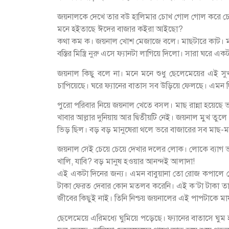
জয়নালকে দেখে তার বউ হালিমার চোখ গোল গোল করে চেয়
মনে হইতাছে ঈদের বাজার কইরা আইছো?
কথা কম ক। জয়নাল খোশ মেজাজে বলে। মাছটারে কাট। মাং
বস্তির মিস্ত্রি নুরু এসে ফ্যানটা লাগিয়ে দিলো। সারা 
জয়নাল কিছু বলে না। মনে মনে শুধু ছেলেমেয়ের এই সুখ
চাপিয়েছে। ঘরে ফ্যানের বাতাস সব উড়িয়ে ফেলছে। এম
পুরো পরিবার নিয়ে জয়নাল খেতে বসল। মাছ রান্না হয়েছ
খাবার আল্লার দুনিয়ায় আর দ্বিতীয়টি নেই। জয়নাল মুখ ত
ভিড় ছিল। বড় বড় মানুষেরা থলে ভরে বাজারের সব মাছ-মা
জয়নাল সেই চেয়ে চেয়ে দেখার দলের লোক। লোকে ব্যাগ ভর
খালি, যাবি? বড় মানুষ হওয়ার আনন্দই আলাদা!
এই একটা দিনের জন্য। এমন বাবুয়ানা তো রোজ কপালে জো
টাকা ফেরত দেবার কোন মতলব করেনি। এই ক’টা টাকা তার 
জীবের কিছুই নাই। তিনি নিশ্চয় জয়নালের এই পাপটাকে ম
ছেলেমেয়ে এরিমধ্যে ঘুমিয়ে পড়েছে। ফ্যানের বাতাসে ঘুম 