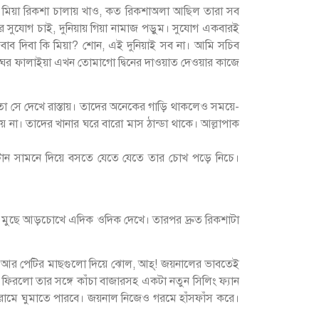
, মিয়া রিকশা চালায় খাও, কত রিকশাঅলা আছিল তারা সব
সুযোগ চাই, দুনিয়ায় গিয়া নামাজ পড়ুম। সুযোগ একবারই
াব দিবা কি মিয়া? শোন, এই দুনিয়াই সব না। আমি সচিব
, ঘর ফালাইয়া এখন তোমাগো দ্বিনের দাওয়াত দেওয়ার কাজে
তো সে দেখে রাস্তায়। তাদের অনেকের গাড়ি থাকলেও সময়ে-
ায় না। তাদের খানার ঘরে বারো মাস ঠান্ডা থাকে। আল্লাপাক
 সটান সামনে দিয়ে বসতে যেতে যেতে তার চোখ পড়ে নিচে।
টা মুছে আড়চোখে এদিক ওদিক দেখে। তারপর দ্রুত রিকশাটা
া আর পেটির মাছগুলো দিয়ে ঝোল, আহ্! জয়নালের ভাবতেই
িরলো তার সঙ্গে কাঁচা বাজারসহ একটা নতুন সিলিং ফ্যান
ামে ঘুমাতে পারবে। জয়নাল নিজেও গরমে হাঁসফাঁস করে।