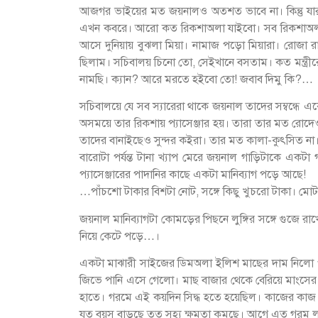
আজগর ভাইয়ের মত জয়নালও অতশত ভাবে না। কিন্তু যারা 
এখন কবরে। আরো কত রিকশাঅলা যাইবো। সব রিকশাঅলারা 
আসে দুনিয়ায় বুঝলা মিয়া। নামাজ পড়ো মিয়ারা। রোজা 
ছিলাম। সচিবালয় চিনো তো, সেইখানে বসতাম। কত মন্ত্রী
নামছি। ক্যান? আরে মরতে হইবো তো! জবাব দিমু কি?…
সচিবালয়ে যে সব স্যারেরা থাকে জয়নাল তাদের সম্বন্ধে
অসময়ে তার রিকশায় প্যাসেঞ্জার হয়। তারা তার মত রোদেও প
তাদের বানাইছেও সুন্দর কইরা। তার মত কালা-কুৎসিত না
বারোটা পর্যন্ত টানা খ্যাপ মেরে জয়নাল গাড়িটাকে এক
প্যাসেঞ্জারের পাদানির কাছে একটা মানিব্যাগ পড়ে আছে!
…পাঁচশো টাকার বিশটা নোট, সঙ্গে কিছু খুচরো টাকা। মোট
জয়নাল মানিব্যাগটা কোমড়ের পিছনে লুঙ্গির সঙ্গে গুজে
নিয়ে কেটে পড়ে…।
একটা মাঝারী সাইজের ডিমঅলা ইলিশ মাছের দাম নিলো প
জিভে পানি এসে গেলো। মাছ বাজার থেকে বেরিয়ে মাংসের 
হাতে। গরমে এই কয়দিন সিদ্ধ হতে হয়েছিল। কাজের কাজ 
যত বয়স বাড়ছে তত সহ্য ক্ষমতা কমছে। আগে এত গরম লাগ