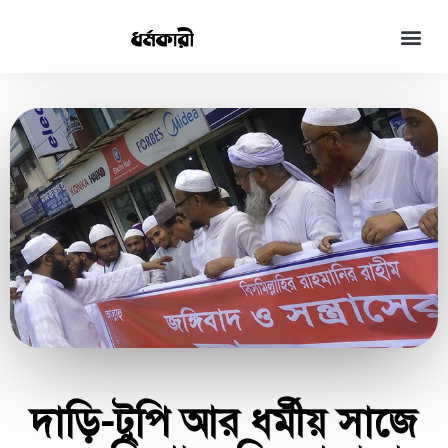
দাড়ি-টুপি আর ধর্মীয় সাজে