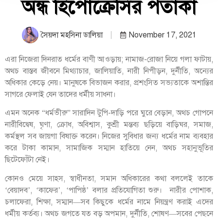
অন্ধ হিপোক্রেসির পতাকা
সৈয়দা মহসিনা ডালিয়া
November 17, 2021
এরা নিজেরা দিনরাত ধর্মের বাণী আওড়ায়; নামাজ-রোজা নিয়ে গলা ফাটায়,
অথচ বাস্তব জীবনে মিথ্যাচার, জালিয়াতি, নারী নিপীড়ন, দুর্নীতি, অন্যের
অধিকার কেড়ে নেয়। মানুষকে বিভাজন করার, প্রশংসিত সভ্যতাকে অশান্তির
সাগরে ফেলাই যেন তাদের ধর্মীয় সাধনা।
এমন অনেক “ধর্মভীরু” সারাদিন টুপি-দাড়ি পরে ঘুরে বেড়ান, অথচ গোপনে
নারীবিদ্বেষ, ঘৃণা, ক্রোধ, অবিশ্বাস, কুশ্রী মন্তব্য ছড়িয়ে বাড়িঘর, সমাজ,
কর্মস্থল সব জায়গা বিষাক্ত করেন। নিজের সুবিধার জন্য ধর্মের নাম ব্যবহার
করে টাকা কামান, সামাজিক সম্মান হাতিয়ে নেন, অথচ সহানুভূতির
ছিটেফোঁটা নেই।
কোনও মেয়ে সাহস, স্বাধীনতা, সমান অধিকারের কথা বললেই তাকে
‘বেয়াদব’, ‘কাফের’, ‘পাপিষ্ঠ’ বলার প্রতিযোগিতা শুরু। নারীর পোশাক,
চলাফেরা, শিক্ষা, সম্মান—সব কিছুকে ধর্মের নামে নিয়ন্ত্রণ করাই এদের
ধর্মীয় কর্তব্য। অথচ জগতে যত বড় অপমান, দুর্নীতি, শোষণ—সবের পেছনে