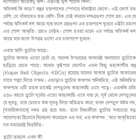
ব্যাপারটা আরেকটু বলি। এইটাই মূল পয়েন্ট কিনা।
অভিকর্ষ কি করে? বস্তুর চারপাশের স্পেসরে বাঁকাইয়া ফেলে। এই ফোর্স যত
বেশি, সে বাঁকাবেও তত বেশি। ঠিক সেই কারনে নক্ষত্রগুলা গোল হয়। এর যে
পর্যাপ্ত অভিকর্ষ বল আছে যার ফলে গ্রহগুলা এর চারপাশে ঘুরবে এইটা প্রমাণ
এর গোল আকৃতি। গ্রহও সেইম। গোল হওয়া মানে এর পর্যাপ্ত অভিকর্ষ বল
আছে যার ফলে উপগ্রহ গুলো এর চারপাশে ঘুরবে।
এবার আসি প্লুটোর কাছে।
প্লুটোর আকার এতো ছোট যে, অনেক উপগ্রহের আকারই অনায়াসে প্লুটোকে
ছাড়িয়ে যেতে পারে। আবার কুইপার বেল্টেও এমন কিছু মহাকাশীয় বস্তু
(Kuiper Belt Objects: KBOs) রয়েছে যাদের আকার প্লুটোর আকারের
সাথে পাল্লা দিতে সক্ষম। এছাড়াও প্লুটোর কক্ষপথ অনিয়মিত; এই অনিয়মিত
কক্ষপথে এটি মাঝে মাঝেই নেপচুনের কাছাকাছি এসে পড়ে। এমনকি প্রতি
২৩৮ বছরে প্লুটো সূর্যের এতো কাছাকাছি এসে যায় যে, সূর্য থেকে নেপচুনের
যে দূরত্ব, তার চেয়েও কম দূরত্ব দিয়ে অতিক্রম করে; তখন নেপচুন অষ্টম নয়,
[সাময়িকভাবে] নবম গ্রহ হয়ে যায়। তবে বিজ্ঞানীরা প্লুটোর সবচেয়ে বড়
অযোগ্যতা হিসেবে বিবেচনা করেছেন এর ভর; এর কক্ষপথ ; আর আকৃতিতো
সব সময়েরই বিতর্কিত।
প্লুটো তাহলে এখন কী: