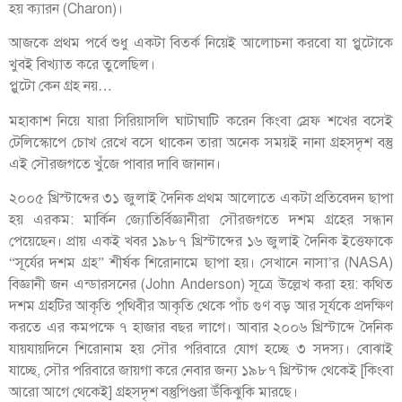
হয় ক্যারন (Charon)।
আজকে প্রথম পর্বে শুধু একটা বিতর্ক নিয়েই আলোচনা করবো যা প্লুটোকে
খুবই বিখ্যাত করে তুলেছিল।
প্লুটো কেন গ্রহ নয়…
মহাকাশ নিয়ে যারা সিরিয়াসলি ঘাটাঘাটি করেন কিংবা স্রেফ শখের বসেই
টেলিস্কোপে চোখ রেখে বসে থাকেন তারা অনেক সময়ই নানা গ্রহসদৃশ বস্তু
এই সৌরজগতে খুঁজে পাবার দাবি জানান।
২০০৫ খ্রিস্টাব্দের ৩১ জুলাই দৈনিক প্রথম আলোতে একটা প্রতিবেদন ছাপা
হয় এরকম: মার্কিন জ্যোতির্বিজ্ঞানীরা সৌরজগতে দশম গ্রহের সন্ধান
পেয়েছেন। প্রায় একই খবর ১৯৮৭ খ্রিস্টাব্দের ১৬ জুলাই দৈনিক ইত্তেফাকে
“সূর্যের দশম গ্রহ” শীর্ষক শিরোনামে ছাপা হয়। সেখানে নাসা’র (NASA)
বিজ্ঞানী জন এন্ডারসনের (John Anderson) সূত্রে উল্লেখ করা হয়: কথিত
দশম গ্রহটির আকৃতি পৃথিবীর আকৃতি থেকে পাঁচ গুণ বড় আর সূর্যকে প্রদক্ষিণ
করতে এর কমপক্ষে ৭ হাজার বছর লাগে। আবার ২০০৬ খ্রিস্টাব্দে দৈনিক
যায়যায়দিনে শিরোনাম হয় সৌর পরিবারে যোগ হচ্ছে ৩ সদস্য। বোঝাই
যাচ্ছে, সৌর পরিবারে জায়গা করে নেবার জন্য ১৯৮৭ খ্রিস্টাব্দ থেকেই [কিংবা
আরো আগে থেকেই] গ্রহসদৃশ বস্তুপিণ্ডরা উঁকিঝুকি মারছে।