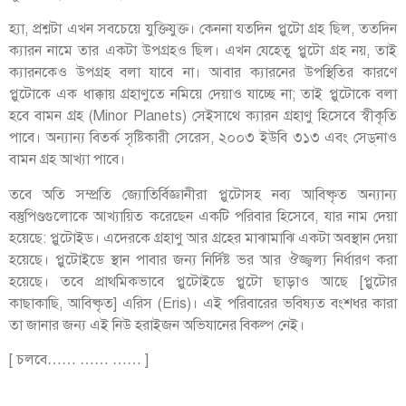
হ্যা, প্রশ্নটা এখন সবচেয়ে যুক্তিযুক্ত। কেননা যতদিন প্লুটো গ্রহ ছিল, ততদিন
ক্যারন নামে তার একটা উপগ্রহও ছিল। এখন যেহেতু প্লুটো গ্রহ নয়, তাই
ক্যারনকেও উপগ্রহ বলা যাবে না। আবার ক্যারনের উপস্থিতির কারণে
প্লুটোকে এক ধাক্কায় গ্রহাণুতে নমিয়ে দেয়াও যাচ্ছে না; তাই প্লুটোকে বলা
হবে বামন গ্রহ (Minor Planets) সেইসাথে ক্যারন গ্রহাণু হিসেবে স্বীকৃতি
পাবে। অন্যান্য বিতর্ক সৃষ্টিকারী সেরেস, ২০০৩ ইউবি ৩১৩ এবং সেড্‌নাও
বামন গ্রহ আখ্যা পাবে।
তবে অতি সম্প্রতি জ্যোতির্বিজ্ঞানীরা প্লুটোসহ নব্য আবিষ্কৃত অন্যান্য
বস্তুপিণ্ডগুলোকে আখ্যায়িত করেছেন একটি পরিবার হিসেবে, যার নাম দেয়া
হয়েছে: প্লুটোইড। এদেরকে গ্রহাণু আর গ্রহের মাঝামাঝি একটা অবস্থান দেয়া
হয়েছে। প্লুটোইডে স্থান পাবার জন্য নির্দিষ্ট ভর আর ঔজ্জ্বল্য নির্ধারণ করা
হয়েছে। তবে প্রাথমিকভাবে প্লুটোইডে প্লুটো ছাড়াও আছে [প্লুটোর
কাছাকাছি, আবিষ্কৃত] এরিস (Eris)। এই পরিবারের ভবিষ্যত বংশধর কারা
তা জানার জন্য এই নিউ হরাইজন অভিযানের বিকল্প নেই।
[ চলবে…… …… …… ]