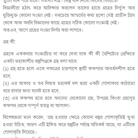
প্লুটো বাদ পরে যাবে। সমস্যা নাই। কিন্তু বাদ দিবো কিসের ভিত্তিতে!
বিজ্ঞানীরা হঠাৎ করে আবিষ্কার করলেন তাদের হাতে গ্রহের নির্ভুল আর
যুক্তিযুক্ত কোনো সংজ্ঞা নেই। সবচেয়ে আশ্চর্যের কথা হলো সেই প্রাচীন গ্রিস
থেকে আজ অবধি বিজ্ঞানের কাছে গ্রহের সঠিক কোনো সংজ্ঞাই নেই।
অতএব, আগে গ্রহের সংজ্ঞা নির্ণয় করা লাগবে।
গ্রহ কী:
গ্রহকে এককথায় সংজ্ঞায়িত না করে দেখা যাক কী কী বৈশিষ্ট্যের প্রেক্ষিতে
একটা মহাকাশীয় বস্তুপিণ্ডকে গ্রহ বলা যাবে:
(১) গ্রহ হতে হলে একে নক্ষত্রের চারপাশে স্থায়ী কক্ষপথে আবর্তনশীল হতে
হবে;
(২) এর আকার ও ভর নিজস্ব মহাকর্ষ বল দ্বারা একটি গোলাকার কাঠামো
ধরে রাখার জন্য যথেষ্ট হতে হবে;
(৩) এর কক্ষপথ হতে হবে অন্যান্য যেকোনো গ্রহ, উপগ্রহ কিংবা গ্রহাণুর
কক্ষপথ থেকে সম্পূর্ণ স্বতন্ত্র বা আলাদা।
বিশেষজ্ঞরা মনে করেন, ‘গ্রহ হওয়ার ক্ষেত্রে কোনো বস্তুর গোলাকৃতিই মুখ্য
হওয়া উচিত, কারণ এটি ইঙ্গিত করে বস্তুটির পর্যাপ্ত অভিকর্ষ আছে, যা এটিকে
গোলাকৃতি দিয়েছে।