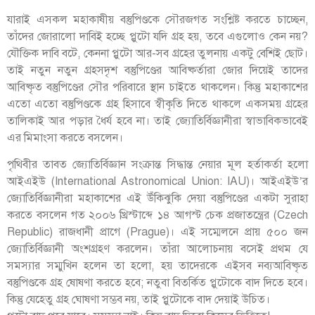
যারাই এসকল মহাকাষীয় বস্তুপিণ্ডকে সৌরজগত সংশ্লিষ্ট করতে চাচ্ছেন,
তাঁদের জোরালো দাবিই হচ্ছে প্লুটো যদি গ্রহ হয়, তবে এগুলোও কেন নয়?
যৌক্তিক দাবি বটে, কেননা প্লুটো আর-সব গ্রহের তুলনায় একটু বেশিই ছোট।
তাই নতুন নতুন গ্রহসদৃশ বস্তুপিণ্ডের আবিষ্কর্তারা জোর দিয়েই তাদের
আবিষ্কৃত বস্তুপিণ্ডের সৌর পরিবারে স্থান চাইতে থাকলেন। কিন্তু মহাকাশের
এতো এতো বস্তুপিণ্ডকে গ্রহ হিসাবে স্বীকৃতি দিতে থাকলে একসময় গ্রহের
তালিকাই আর পড়ার ধৈর্য হবে না। তাই জ্যোতির্বিজ্ঞানীরা স্বাভাবিকভাবেই
এর মিমাংসা করতে বসলেন।
পৃথিবীর তাবত জ্যোতির্বিজ্ঞান সংক্রান্ত সিদ্ধান্ত নেয়ার মূল হর্তাকর্তা হলো
আইএইউ (International Astronomical Union: IAU)। আইএইউ’র
জ্যোতির্বিজ্ঞানীরা মহাকাশের এই উঁকিঝুকি দেয়া বস্তুপিণ্ডের একটা সুরাহা
করতে বসলেন গত ২০০৬ খ্রিস্টাব্দে ১৪ আগস্ট চেক প্রজাতন্ত্রের (Czech
Republic) রাজধানী প্রাগে (Prague)। এই সম্মেলনে প্রায় ৫০০ জন
জ্যোতির্বিজ্ঞানী অংশগ্রহণ করলেন। তাঁরা আলোচনায় বসেই প্রথম যে
সমস্যার সম্মুখিন হলেন তা হলো, হয় তাদেরকে এইসব নব্যআবিষ্কৃত
বস্তুপিণ্ডকে গ্রহ ষোষণা করতে হবে; নতুবা বিতর্কিত প্লুটোকে বাদ দিতে হবে।
কিন্তু যেহেতু গ্রহ ঘোষণা সম্ভব নয়, তাই প্লুটোকে বাদ দেয়াই উচিত।