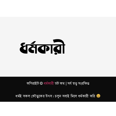
কপিরাইট ©
ধর্মকারী
ডট কম | সর্ব স্বত্ব সংরক্ষিত
ধর্মই সকল কৌতুকের উৎস। চলুন সবাই মিলে ধর্মকারী করি