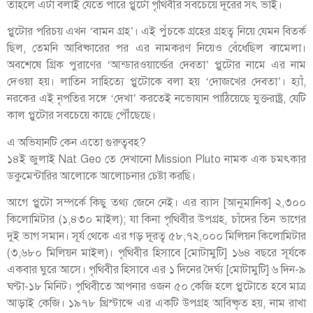
তাহলে এটা বলাই যেতে পারে প্লুটো পৃথিবীর সবচেয়ে দূরের সৎ ভাই।
প্লুটোর পরিচয় এখন ‘বামন গ্রহ’। এই পুঁচকে গ্রহের গ্রহত্ব নিয়ে যেমন বিতর্ক
ছিল, তেমনি আবিষ্কারের পর এর নামকরণ নিয়েও বেঁধেছিল ঝামেলা।
অবশেষে গ্রিক পুরাণের ‘আন্ডারওয়ার্ল্ডের দেবতা’ প্লুটোর নামে এর নাম
দেওয়া হয়। লাতিন সাহিত্যে প্লুটোকে বলা হয় ‘দোজখের দেবতা’। হ্যাঁ,
‍নরকের এই নৃপতির সঙ্গে ‘দেখা’ করতেই নভোযান পাঠিয়েছে যুক্তরাষ্ট্র, যেটি
কাল প্লুটোর সবচেয়ে কাছে পৌঁছেছে।
এ অভিযানটি কেন এতো গুরুত্ববহ?
১৪ই জুলাই Nat Geo তে দেখানো Mission Pluto নামক এক চমৎকার
ডকুমেন্টারির আলোকে আলোচনার চেষ্টা করছি।
আগে প্লুটো সম্পর্কে কিছু তথ্য জেনে নেই। এর ব্যাস [আনুমানিক] ২,৩০০
কিলোমিটার (১,৪৩০ মাইল); যা কিনা পৃথিবীর উপগ্রহ, চাঁদের তিন ভাগের
দুই ভাগ সমান। সূর্য থেকে এর গড় দূরত্ব ৫৮,৭২,০০০ মিলিয়ন কিলোমিটার
(৩,৬৮০ মিলিয়ন মাইল)। পৃথিবীর হিসাবে [মোটামুটি] ১৬৪ বছরে সূর্যকে
একবার ঘুরে আসে। পৃথিবীর হিসাবে এর ১ দিনের দৈর্ঘ্য [মোটামুটি] ৬ দিন-৯
ঘণ্টা-১৮ মিনিট। পৃথিবীতে আপনার ওজন ৫০ কেজি হলে প্লুটোতে হবে মাত্র
আড়াই কেজি। ১৯৭৮ খ্রিস্টাব্দে এর একটি উপগ্রহ আবিষ্কৃত হয়, নাম রাখা