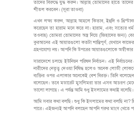
তাদের বিরুদ্ধে যুদ্ধ করুন। আল্লাহ তোমাদের হাতে তা
শীতল করবেন। (সূরা তাওবা)
এখন লক্ষ্য করুন, আল্লাহ আহলে কিতাব, ইহুদি ও খ্রিস্ট
করেছেন তা হারাম মনে করে না। হারাম, এবং সত্যের ধর্ম
তওবাহ) তোমরা তোমাদের অস্ত্র নিয়ে (জিহাদের জন্য) 
কুরআনের এই আয়াতগুলো কতটা শান্তিপূর্ণ, যেখানে কাফেরদে
গ্রহণযোগ্য নয়। আপনি কি উপরের আয়াতগুলোকে অস্বীকা
সারাদেশে চলছে ইউনিয়ন পরিষদ নির্বাচন। এই নির্বাচনের প্
নারীদের নেতৃত্ব দেওয়া নিষিদ্ধ হলেও অনেক লোভী লোককে 
ব্যক্তির ওপর এলাকার অনেকেই বেশ বিরক্ত। তিনি বলেছে
বলেছেন। তবে মডারেট মুসলিমরা তার এসব আচরণ মেনে নিতে
ভালো লাগছে। এ পর্যন্ত আমি শুধু ইসলামের কথাই বলেছি। 
আমি সবার কথা বলছি। শুধু কি ইসলামের কথা বলছি না? হিন্
পারে। এইজন্যই আপনি বলছেন আপনি গরুর মাংস খেতে পার