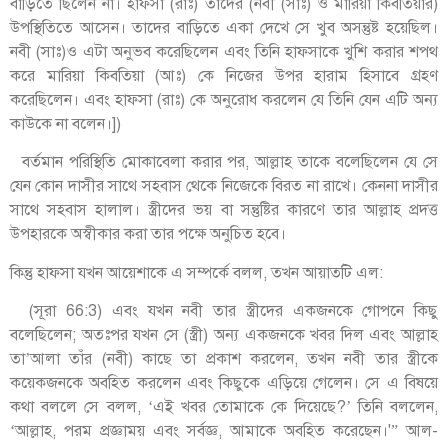
বাড়িতে ছিলেন না। হাফসা (রাঃ) তাদের (নবী (সাঃ) ও মারিয়া কিবতিয়ার)
উপস্থিতিতে আসেন। তাদের বাড়িতে একা দেখে সে খুব অসন্তুষ্ট হয়েছিল।
নবী (সাঃ)ও এটা অনুভব করেছিলেন এবং তিনি হাফসাকে খুশি করার শপথ
করে মারিয়া কিবতিয়া (আঃ) কে নিজের উপর হারাম হিসাবে গ্রহণ
করেছিলেন। এবং হাফসা (রাঃ) কে অনুরোধ করলেন যে তিনি যেন এটি অন্য
কাউকে না বলেন।])
বর্তমান পরিস্থিতি মোকাবেলা করার পর, আল্লাহ তাকে বলেছিলেন যে সে
যেন কোন দাসীর সাথে সহবাস থেকে নিজেকে বিরত না রাখে। কেননা দাসীর
সাথে সহবাস হালাল। স্ত্রীদের ভয় বা সন্তুষ্টির কারণে তার আল্লাহ প্রদত্ত
উপহারকে অস্বীকার করা তার পক্ষে অনুচিত হবে।
কিন্তু হাফসা যখন আয়েশাকে এ সম্পর্কে বলল, তখন আয়াতটি এল:
(সূরা 66:3) এবং যখন নবী তার স্ত্রীদের একজনকে গোপনে কিছু
বলেছিলেন; অতঃপর যখন সে (স্ত্রী) অন্য একজনকে খবর দিল এবং আল্লাহ
তা’আলা তাঁর (নবী) কাছে তা প্রকাশ করলেন, তখন নবী তার স্ত্রীকে
কয়েকজনকে অবহিত করলেন এবং কিছুকে এড়িয়ে গেলেন। সে এ বিষয়ে
কথা বললে সে বলল, ‘এই খবর তোমাকে কে দিয়েছে?’ তিনি বললেন,
‘আল্লাহ, পরম প্রজ্ঞাময় এবং সর্বজ্ঞ, আমাকে অবহিত করেছেন।'” আল-