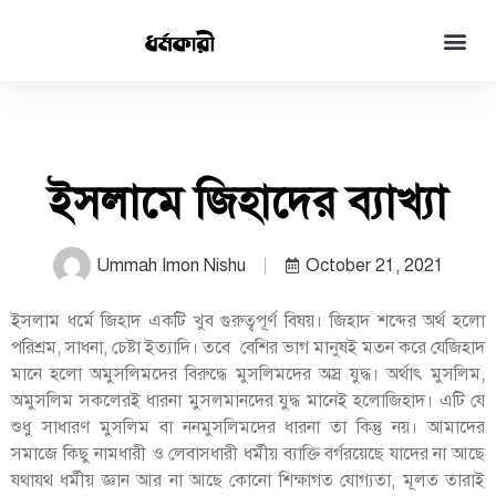
ইসলামে জিহাদের ব্যাখ্যা
Ummah Imon Nishu
October 21, 2021
ইসলাম ধর্মে জিহাদ একটি খুব গুরুত্বপূর্ণ বিষয়। জিহাদ শব্দের অর্থ হলো
পরিশ্রম, সাধনা, চেষ্টা ইত্যাদি। তবে বেশির ভাগ মানুষই মতন করে যেজিহাদ
মানে হলো অমুসলিমদের বিরুদ্ধে মুসলিমদের অস্র যুদ্ধ। অর্থাৎ মুসলিম,
অমুসলিম সকলেরই ধারনা মুসলমানদের যুদ্ধ মানেই হলোজিহাদ। এটি যে
শুধু সাধারণ মুসলিম বা ননমুসলিমদের ধারনা তা কিন্তু নয়। আমাদের
সমাজে কিছু নামধারী ও লেবাসধারী ধর্মীয় ব্যাক্তি বর্গরয়েছে যাদের না আছে
যথাযথ ধর্মীয় জ্ঞান আর না আছে কোনো শিক্ষাগত যোগ্যতা, মূলত তারাই