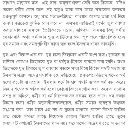
সাধারণ মানুষের মনে এই ভ্রান্ত, অমূলকধারনা তৈরি করে দিয়েছে। যদিও
তদের ধর্মীয় কোন জ্ঞান নেই তবুও তারা বসে আছে সমাজের অন্যতম
গুরুত্বপূর্ণ আসনে। শুধু মাত্র সস্তাজনপ্রিয়তা পাওয়ার আশায় তারা ধর্ম নিয়ে
ব্যবসা করতেও কুন্ঠিত বোধ করে না। এসমস্ত ব্যাক্তিরাই ধর্মের ভুল ব্যাখ্যা
করার মাধ্যমে সমাজে তৈরীকরছে সন্ত্রাস, জঙ্গিবাদ। এসমস্ত কিছু ধর্মীয়
লেবাসধারী অথচ ধর্ম জ্ঞান শূন্য ব্যাক্তিদের জন্য ভুল পথে পরিচালিত হচ্ছে
যুব সমাজ এবং সমস্তপৃথিবীর কাছে ক্ষুন্ন হচ্ছে ইসলাম ধর্মের ভাবমূর্তি।
যুদ্ধ এবং জিহাদ এক নয়। যুদ্ধ হলো জিহাদের একটি অংশ মাত্র। কুরআন বা
হাদিসে কোথাও জিহাদকে যুদ্ধ বা ধর্মযুদ্ধ হিসাবে ব্যবহার করা হয়নি। অথচ
জিহাদকে যুদ্ধ হিসাবে ভুল ব্যাখ্যার কারনে সারা বিশ্বে জিহাদ শব্দটি সন্ত্রাস বা
ইসলামি সন্ত্রাস শব্দের সমার্থক হয়ে দাড়িয়েছে। প্রকৃতপক্ষেজিহাদ শব্দের অর্থ
হলো প্রচেষ্টা বা সংগ্রাম। ইসলাম ধর্মে জিহাদ শব্দটি ব্যাপক অর্থ বহন করে।
জিহাদ শব্দের আক্ষরিক অর্থ হলো কোনো বিষয়েসংগ্রাম করা। তবে এ সংগ্রাম
সশস্ত্র বা অহিংস, ধর্মীয় বা ধর্ম নিরপেক্ষ সব রকমই হতে পারে। ধর্ম রক্ষায়
জিহাদ হলো ধর্মীয় অনুসারীদেরকল্যানে, ধর্মীয় সমাজ ব্যবস্থার উন্নয়নে
সংগ্রাম করা। তার মানে এই নয় যে যুদ্ধের মাধ্যমে কোনো বিশেষ জাতির
হাত থেকে ক্ষমতা কেড়ে নিয়েঅন্য কোনো বিশেষ জাতির হাতে তুলে
দেয়া,এটি কখনোই ইসলামের লক্ষ্য নয়। শত্রু পক্ষের আক্রমণ হতে আত্মরক্ষা