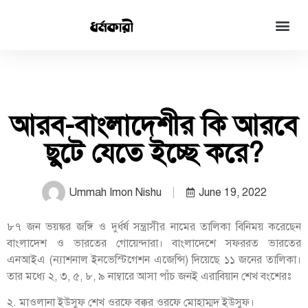
আরব-বাংলাদেশীর কি আরবে
ছুটে যেতে ইচ্ছে করে?
Ummah Imon Nishu
June 19, 2022
৮৭ জন ভয়ঙ্কর জঙ্গি ও দুর্ধর্ষ সন্ত্রাসীর নামের তালিকা বিনিময় করেছেন
বাংলাদেশ ও ভারতের গোয়েন্দারা। বাংলাদেশে সফররত ভারতের
এনআইএ (ন্যাশনাল ইনভেস্টিগেশন এজেন্সি) দিয়েছে ১১ জনের তালিকা।
তার মধ্যে ২, ৩, ৫, ৮, ৯ নাম্বারে আসা পাঁচ জনই এরাবিয়ান শেখ বংশেরঃ
২. মাওলানা ইউসুফ শেখ ওরফে বক্কর ওরফে মোহাম্মদ ইউসুফ।