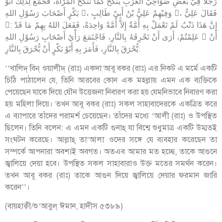
رَجُلًا فِيْ بَعْضِ ضَوَاحِيْ الْعَرَبِ يُنْكَحُ كَمَا تُنْكَحُ الْمَرْأَةُ، فَجَمَعَ لِذَلِكَ أَبُوْ
بَكْرٍ أَصْحَابَ رَسُوْلِ اللهِ ، وَفِيْهِمْ عَلِيُّ بْنُ أَبِيْ طَالِبٍ ، فَقَالَ عَلِيٌّ
: إِنَّ هَذَا ذَنْبٌ لَمْ تَعْمَلْ بِهِ أُمَّةٌ إِلاَّ أُمَّةً وَاحِدَةً، فَفَعَلَ اللهُ بِهِمْ مَا قَدْ
عَلِمْتُمْ، أَرَى أَنْ تَحْرِقَهُ بِالنَّارِ، فَاجْتَمَعَ رَأْيُ أَصْحَابِ رَسُوْلِ اللهِ  أَنْ
يُّحْرَقَ بِالنَّارِ، فَأَمَرَ بِهِ أَبُوْ بَكْرٍ أَنْ يُّحْرَقَ بِالنَّارِ.
‘‘খালিদ্ বিন্ ওয়ালীদ্ (রাঃ) একদা আবূ বকর (রাঃ) এর নিকট এ মর্মে একটি
চিঠি পাঠালেন যে, তিনি আরবের কোন এক মহল্লায় এমন এক ব্যক্তিকে
পেয়েছেন যাকে দিয়ে যৌন উত্তেজনা নিবারণ করা হয় যেমনিভাবে নিবারণ করা
হয় মহিলা দিয়ে। তখন আবূ বকর (রাঃ) সকল সাহাবাদেরকে একত্রিত করে
এ ব্যাপারে তাঁদের পরামর্শ চেয়েছেন। তাঁদের মধ্যে ‘আলী (রাঃ) ও উপস্থিত
ছিলেন। তিনি বলেন: এ এমন একটি গুনাহ্ যা বিশ্বে শুধুমাত্র একটি উম্মতই
সংঘটন করেছে। আল্লাহ্ তা‘আলা ওদের সঙ্গে যে ব্যবহার করেছেন তা
সম্পর্কে আপনারা অবশ্যই অবগত। অতএব আমার মত হচ্ছে, তাকে আগুনে
জ্বালিয়ে দেয়া হবে। উপস্থিত সকল সাহাবারাও উক্ত মতের সমর্থন করেন।
তখন আবূ বকর (রাঃ) তাকে আগুন দিয়ে জ্বালিয়ে দেয়ার ফরমান জারি
করেন’’।
(বায়হাক্বী/শু‘আবুল্ ঈমান, হাদীস ৫৩৮৯)