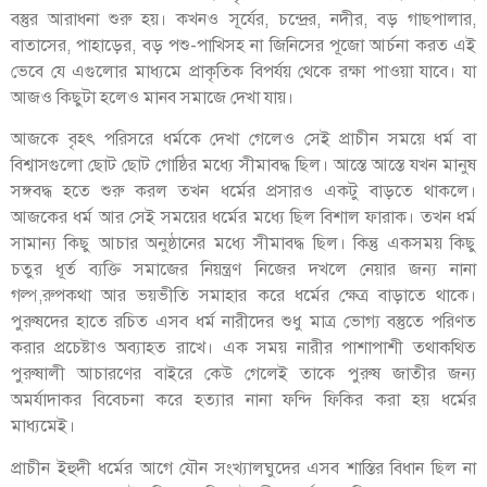
বস্তুর আরাধনা শুরু হয়। কখনও সূর্যের, চন্দ্রের, নদীর, বড় গাছপালার,
বাতাসের, পাহাড়ের, বড় পশু-পাখিসহ না জিনিসের পূজো আর্চনা করত এই
ভেবে যে এগুলোর মাধ্যমে প্রাকৃতিক বিপর্যয় থেকে রক্ষা পাওয়া যাবে। যা
আজও কিছুটা হলেও মানব সমাজে দেখা যায়।
আজকে বৃহৎ পরিসরে ধর্মকে দেখা গেলেও সেই প্রাচীন সময়ে ধর্ম বা
বিশ্বাসগুলো ছোট ছোট গোষ্ঠির মধ্যে সীমাবদ্ধ ছিল। আস্তে আস্তে যখন মানুষ
সঙ্গবদ্ধ হতে শুরু করল তখন ধর্মের প্রসারও একটু বাড়তে থাকলে।
আজকের ধর্ম আর সেই সময়ের ধর্মের মধ্যে ছিল বিশাল ফারাক। তখন ধর্ম
সামান্য কিছু আচার অনুষ্ঠানের মধ্যে সীমাবদ্ধ ছিল। কিন্তু একসময় কিছু
চতুর ধূর্ত ব্যক্তি সমাজের নিয়ন্ত্রণ নিজের দখলে নেয়ার জন্য নানা
গল্প,রুপকথা আর ভয়ভীতি সমাহার করে ধর্মের ক্ষেত্র বাড়াতে থাকে।
পুরুষদের হাতে রচিত এসব ধর্ম নারীদের শুধু মাত্র ভোগ্য বস্তুতে পরিণত
করার প্রচেষ্টাও অব্যাহত রাখে। এক সময় নারীর পাশাপাশী তথাকথিত
পুরুষালী আচারণের বাইরে কেউ গেলেই তাকে পুরুষ জাতীর জন্য
অমর্যাদাকর বিবেচনা করে হত্যার নানা ফন্দি ফিকির করা হয় ধর্মের
মাধ্যমেই।
প্রাচীন ইহুদী ধর্মের আগে যৌন সংখ্যালঘুদের এসব শাস্তির বিধান ছিল না