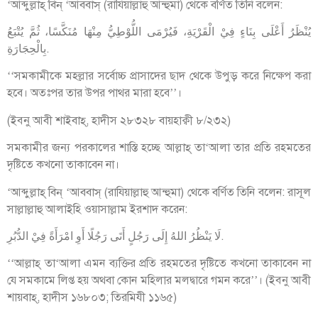
‘আব্দুল্লাহ্ বিন্ ‘আববাস্ (রাযিয়াল্লাহু আন্হুমা) থেকে বর্ণিত তিনি বলেন:
يُنْظَرُ أَعْلَى بِنَاءٍ فِيْ الْقَرْيَةِ، فَيُرْمَى اللُّوْطِيُّ مِنْهَا مُنَكَّسًا، ثُمَّ يُتْبَعُ
بِالْحِجَارَةِ.
‘‘সমকামীকে মহল্লার সর্বোচ্চ প্রাসাদের ছাদ থেকে উপুড় করে নিক্ষেপ করা
হবে। অতঃপর তার উপর পাথর মারা হবে’’।
(ইব্নু আবী শাইবাহ্, হাদীস ২৮৩২৮ বায়হাক্বী ৮/২৩২)
সমকামীর জন্য পরকালের শাস্তি হচ্ছে আল্লাহ্ তা‘আলা তার প্রতি রহমতের
দৃষ্টিতে কখনো তাকাবেন না।
‘আব্দুল্লাহ্ বিন্ ‘আববাস্ (রাযিয়াল্লাহু আন্হুমা) থেকে বর্ণিত তিনি বলেন: রাসূল
সাল্লাল্লাহু আলাইহি ওয়াসাল্লাম ইরশাদ করেন:
لَا يَنْظُرُ اللهُ إِلَى رَجُلٍ أَتَى رَجُلًا أَوِ امْرَأَةً فِيْ الدُّبُرِ.
‘‘আল্লাহ্ তা‘আলা এমন ব্যক্তির প্রতি রহমতের দৃষ্টিতে কখনো তাকাবেন না
যে সমকামে লিপ্ত হয় অথবা কোন মহিলার মলদ্বারে গমন করে’’। (ইব্নু আবী
শায়বাহ্, হাদীস ১৬৮০৩; তিরমিযী ১১৬৫)