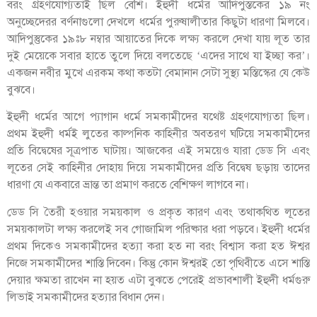
বরং গ্রহণযোগ্যতাই ছিল বেশি। ইহুদী ধর্মের আদিপুস্তকের ১৯ নং
অনুচ্ছেদেরর বর্ণনাগুলো দেখলে ধর্মের পুরুষালীতার কিছুটা ধারণা মিলবে।
আদিপুস্তুকের ১৯ঃ৮ নম্বার আয়াতের দিকে লক্ষ্য করলে দেখা যায় লূত তার
দুই মেয়েকে সবার হাতে তুলে দিয়ে বলতেছে ‘এদের সাথে যা ইচ্ছা কর’।
একজন নবীর মুখে এরকম কথা কতটা বেমানান সেটা সুস্থ্য মস্তিস্কের যে কেউ
বুঝবে।
ইহুদী ধর্মের আগে প্যাগান ধর্মে সমকামীদের যথেষ্ট গ্রহণযোগ্যতা ছিল।
প্রথম ইহুদী ধর্মই লুতের কাল্পনিক কাহিনীর অবতরণ ঘটিয়ে সমকামীদের
প্রতি বিদ্বেষের সূত্রপাত ঘাটায়। আজকের এই সময়েও যারা ডেড সি এবং
লূতের সেই কাহিনীর দোহায় দিয়ে সমকামীদের প্রতি বিদ্বেষ ছড়ায় তাদের
ধারণা যে একবারে ভ্রান্ত তা প্রমাণ করতে বেশিক্ষণ লাগবে না।
ডেড সি তৈরী হওয়ার সময়কাল ও প্রকৃত কারণ এবং তথাকথিত লূতের
সময়কালটা লক্ষ্য করলেই সব গোজামিল পরিষ্কার ধরা পড়বে। ইহুদী ধর্মের
প্রথম দিকেও সমকামীদের হত্যা করা হত না বরং বিশ্বাস করা হত ঈশ্বর
নিজে সমকামীদের শাস্তি দিবেন। কিন্তু কোন ঈশ্বরই তো পৃথিবীতে এসে শাস্তি
দেয়ার ক্ষমতা রাখেন না হয়ত এটা বুঝতে পেরেই প্রভাবশালী ইহুদী ধর্মগুরু
লিভাই সমকামীদের হত্যার বিধান দেন।