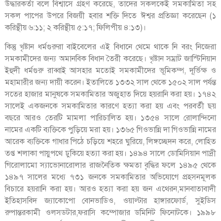
উদ্ধারকর্তা বলে বিশ্বাসে গ্রহণ করেছে, তাদের সকলকেই সমকামিতা সহ
সকল পাপের উপরে বিজয়ী হবার শক্তি দিতে ঈশ্বর প্রতিজ্ঞা করেছেন (১
করিন্থীয় ৬:১১; ২ করিন্থীয় ৫:১৭; ফিলিপীয় ৪:১৩)।
কিন্তু খৃষ্টান ধর্মগুরুরা বাইবেলের এই বিধানে থেমে থাকে নি বরং নিজেরা
সমকামীদের জন্য অমানবিক বিধান তৈরী করেছে। খৃষ্টান সম্রাট জাস্টিনিয়ান
ইহুদী ধর্মগুরু রাব্বাই আসহার মতোই সমকামীদের ভূমিকম্প, দূর্ভিক্ষ ও
মহামারীর জন্য দায়ী করেন। ইতালিতে ১৩৩২ সাল থেকে ১৫০২ সাল পর্যন্ত
সতের হাজার মানুষকে সমকামিতার অজুহাত দিয়ে হয়রানি করা হয়। ১৭৪২
সালেই একজনকে সমকামিতার কারণে হত্যা করা হয় এবং পরবর্তী ছয়
বছরে আরও তেরটি মামলা পারিচালিত হয়। ১৩৫৪ সালে রোলান্দিনো
নামের একটি ব্যক্তিকে পুড়িয়ে মরা হয়। ১৩৬৫ গিওভান্নি দা গিওভান্নি নামের
আরেক ব্যক্তিকে গাধার পিঠে চড়িয়ে শহরে ঘুরিয়ে, লিঙ্গচ্ছেদন করে, লোহিত
তপ্ত শলাকা পায়ুপথে ঢুকিয়ে হত্যা করা হয়। ১৪৯৪ সালে ডোমিসিয়ান পাদ্রী
গিরোলামো স্যাভোনারোলার রাজনৈতিক ক্ষমতা বৃদ্ধির ফলে ১৪৯৫ থেকে
১৪৯৭ সালের মধ্যে ৭৩১ জনকে সমকামিতার অভিযোগে প্রহসনমূলক
বিচারে হয়রানি করা হয়। আরও হত্যা করা হয় জন এথেরন,মানবাতাবাদী
ইতিহাসবিদ জ্যাকোপো বোনভাডিও, ওয়াল্টার হাঙ্গারফোর্ড, সুইডিস
রুপান্তরকামী ওলসডটার,ফরাসি কম্পোজার ডমিনিট ফিনোটকে। ১৯৯৮