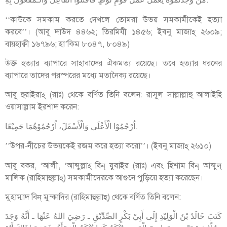
مَنْ وَجَدْتُمُوْهُ يَعْمَلُ عَمَلَ قَوْمِ لُوْطٍ فَاقْتُلُوْا الْفَاعِلَ وَالْـمَفْعُوْلَ بِهِ.
‘‘কাউকে সমকাম করতে দেখলে তোমরা উভয় সমকামীকেই হত্যা
করবে’’। (আবূ দাউদ ৪৪৬২; তিরমিযী ১৪৫৬; ইব্নু মাজাহ্ ২৬০৯;
বায়হাক্বী ১৬৭৯৬; হা’কিম ৮০৪৭, ৮০৪৯)
উক্ত হত্যার ব্যাপারে সাহাবাদের ঐকমত্য রয়েছে। তবে হত্যার ধরনের
ব্যাপারে তাদের পরস্পরের মধ্যে মতানৈক্য রয়েছে।
আবূ হুরাইরাহ্ (রাঃ) থেকে বর্ণিত তিনি বলেন: রাসূল সাল্লাল্লাহু আলাইহি
ওয়াসাল্লাম ইরশাদ করেন:
اُرْجُمُوْا الْأَعْلَى وَالْأَسْفَلَ، اُرْجُمُوْهُمَا جَمِيْعًا.
’’উপর-নীচের উভয়কেই রজম করে হত্যা করো’’। (ইব্নু মাজাহ্ ২৬১০)
আবূ বকর, ‘আলী, ‘আব্দুল্লাহ্ বিন্ যুবাইর (রাঃ) এবং হিশাম বিন্ আব্দুল্
মালিক (রাহিমাহুল্লাহ্) সমকামীদেরকে আগুনে পুড়িয়ে হত্যা করেছেন।
মুহাম্মাদ বিন্ মুন্কাদির (রাহিমাহুল্লাহ্) থেকে বর্ণিত তিনি বলেন:
كَتَبَ خَالَدُ بْنُ الْوَلِيْدِ إِلَى أَبِيْ بَكْرٍ الصِّدِّيْقِ ـ رَضِيَ اللهُ عَنْهَا ـ أَنَّهُ وَجَدَ