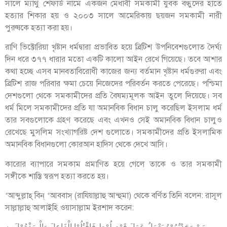
সালে ম্যাথু শেফার্ড নামে একজন মেধাবী সমকামী যুবক বন্ধুদের হাতে
হত্যার শিকার হয় ও ২০০৩ সালে আমেরিকায় ছয়জন সমকামী নারী
পুরুষকে হত্যা করা হয়।
রাণি ভিক্টোরিয়া খৃষ্টান ধর্মদ্বারা প্রভাবিত হয়ে ব্রিটিশ উপনিবেশগুলোত দৈর্ঘ্য
দিন ধরে ৩৭৭ ধারার মতো একটি কালো আইন রেখে গিয়েছে। তবে আশার
কথা হচ্ছে এসব মানবতাবিরোধী কাজের জন্য বর্তমান খৃষ্টান ধর্মগুরুরা এবং
ব্রিটিশ রাজ পরিবার ক্ষমা চেয়ে নিজেদের পরিবর্তন করতে পেরেছে। পশ্চিমা
দেশগুলো থেকে সমকামীদের প্রতি বৈষম্যমূলক আইন তুলে দিয়েছে। সব
ধর্ম মিলে সমকামীদের প্রতি যা অমানবিক বিধান চালু করেছিল ইসলাম ধর্ম
তার সবগুলোকে গ্রহণ করেছে এবং এখনও সেই অমানবিক বিধান চালুও
রেখেছে মুসলিম সংখ্যাগরিষ্ট দেশ গুলোতে। সমকামীদের প্রতি ইসলামিক
অমানবিক বিধানগুলো কোরআন হাদিস থেকে দেখে আসি।
কারোর ব্যাপারে সমকাম প্রমাণিত হয়ে গেলে তাকে ও তার সমকামী
সঙ্গীকে শাস্তি স্বরূপ হত্যা করতে হয়।
‘আব্দুল্লাহ্ বিন্ ‘আববাস্ (রাযিয়াল্লাহু আন্হুমা) থেকে বর্ণিত তিনি বলেন: রাসূল
সাল্লাল্লাহু আলাইহি ওয়াসাল্লাম ইরশাদ করেন: