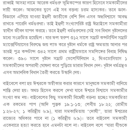
রাব্বাই আসহা নামে আরেক ধর্মগুরু ভূমিকম্পের কারণ হিসেবে সমকামীদের
দায়ী করেন। আজকের যুগে এই সব বক্তব্য চরম হাস্যকর। তবে জ্ঞান-
বিজ্ঞানে এগিয়ে যাওয়া ইহুদী জাতীকে বেশি দিন এসব অন্ধবিশ্বাসে আবদ্ধ
রাখতে পারেনি ধর্মগুরুরা। তাই ইহুদী সংখ্যাগরিষ্ট রাষ্ট্র ঈস্রাইলে সমকামীরা
স্বাধীন জীবন যাপন করছে। তবে ইহুদী ধর্মগুরুদের সেই সব বিধান খৃষ্টানদের
মধ্যে সংক্রমিত হয়েছিল। যার ফল স্বরুপ ৩১২ সালে সম্রাট কন্সটান্টিন সম্রাট
ম্যাক্সেন্টিয়াসের বিরুদ্ধে জয় লাভ করে খৃষ্টান ধর্মকে রাষ্ট্র ক্ষমতায় আনার পর
তারই পুত্র কন্সটান্স ৩৪২ সালে প্রথম রাষ্ট্রীয়ভাবে সমলিঙ্গের বিবাহ নিষিদ্ধ
করেন। ৩৯০ সালে খৃষ্টান সম্রাট ভেলেন্টিনিয়ান ২, থিওডোসিয়াস ১
সমকামীদের অপরাধী ঘোষনা করে পুড়িয়ে মারার বিধান দেন। খৃষ্টান ধর্মগ্রন্থও
এসব অমানবিক বিধান তৈরী করতে উস্কানি দেয়।
বাইবেলে বলা হয় ঈশ্বরকে অস্বীকার করার কারণে মানুষকে সমকামী বানিয়ে
শাস্তি দেয়া হয়। অথচ হিসেব করলে দেখা যাবে ঈশ্বরে বিশ্বাসে সমকামীর
সংখ্যা কম নয়। বাইবেলের কিছু সমকামী বিদ্বেষী বক্তব্য হচ্ছেঃ সমকামিতা
এক রকমের পাপ (আদি পুস্তক ১৯:১-১৩; লেবীয় ১৮:২২; রোমীয়
১:২৬-২৭; ১ করিন্থীয় ৬:৯), যারা সমকামিতায় “দোষী”, তারা ঈশ্বরের
রাজ্যের অধিকার পাবে না (১ করিন্থীয় ৬:৯)। তবে বাইবেল সমকামী
একেবারে হত্যা করতে হবে এমনটা বলে না। বাইবেল বলে “যারা যীশুকে