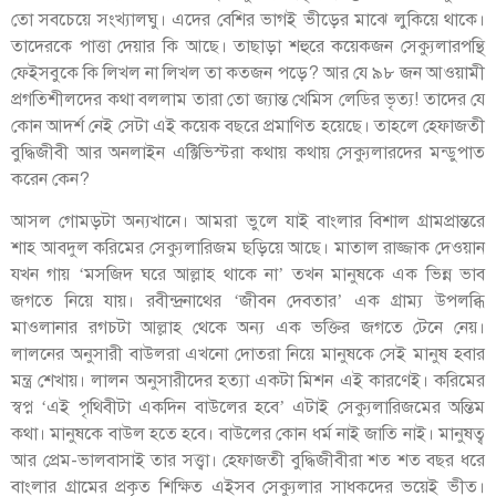
তো সবচেয়ে সংখ্যালঘু। এদের বেশির ভাগই ভীড়ের মাঝে লুকিয়ে থাকে।
তাদেরকে পাত্তা দেয়ার কি আছে। তাছাড়া শহুরে কয়েকজন সেক্যুলারপন্থি
ফেইসবুকে কি লিখল না লিখল তা কতজন পড়ে? আর যে ৯৮ জন আওয়ামী
প্রগতিশীলদের কথা বললাম তারা তো জ্যান্ত খেমিস লেডির ভৃত্য! তাদের যে
কোন আদর্শ নেই সেটা এই কয়েক বছরে প্রমাণিত হয়েছে। তাহলে হেফাজতী
বুদ্ধিজীবী আর অনলাইন এক্টিভিস্টরা কথায় কথায় সেক্যুলারদের মন্ডুপাত
করেন কেন?
আসল গোমড়টা অন্যখানে। আমরা ভুলে যাই বাংলার বিশাল গ্রামপ্রান্তরে
শাহ আবদুল করিমের সেক্যুলারিজম ছড়িয়ে আছে। মাতাল রাজ্জাক দেওয়ান
যখন গায় ‘মসজিদ ঘরে আল্লাহ থাকে না’ তখন মানুষকে এক ভিন্ন ভাব
জগতে নিয়ে যায়। রবীন্দ্রনাথের ‘জীবন দেবতার’ এক গ্রাম্য উপলব্ধি
মাওলানার রগচটা আল্লাহ থেকে অন্য এক ভক্তির জগতে টেনে নেয়।
লালনের অনুসারী বাউলরা এখনো দোতরা নিয়ে মানুষকে সেই মানুষ হবার
মন্ত্র শেখায়। লালন অনুসারীদের হত্যা একটা মিশন এই কারণেই। করিমের
স্বপ্ন ‘এই পৃথিবীটা একদিন বাউলের হবে’ এটাই সেক্যুলারিজমের অন্তিম
কথা। মানুষকে বাউল হতে হবে। বাউলের কোন ধর্ম নাই জাতি নাই। মানুষত্ব
আর প্রেম-ভালবাসাই তার সত্ত্বা। হেফাজতী বুদ্ধিজীবীরা শত শত বছর ধরে
বাংলার গ্রামের প্রকৃত শিক্ষিত এইসব সেক্যুলার সাধকদের ভয়েই ভীত।