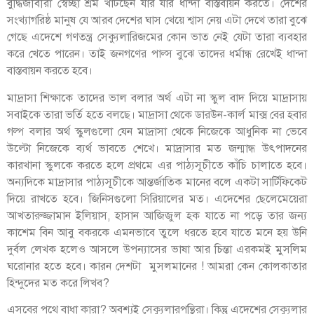
বুদ্ধিজীবীরা স্বেচ্ছা শ্রম খাটছেন যার যার ধান্দা বাস্তবায়ন করতে। দেশের
সংখ্যাগরিষ্ঠ মানুষ যে আরব দেশের ঘাস খেয়ে শ্বাস নেয় এটা দেখে তারা বুঝে
গেছে এদেশে গণতন্ত্র সেক্যুলারিজমের কোন ভাত নেই যেটা তারা ব্যবহার
করে খেতে পারেন। তাই জনগণের পাল্স বুঝে তাদের ধর্মান্ধ রেখেই ধান্দা
বাস্তবায়ন করতে হবে।
মাদ্রাসা শিক্ষাকে তাদের ভাল বলার অর্থ এটা না স্কুল বাদ দিয়ে মাদ্রাসায়
সবাইকে তারা ভর্তি হতে বলছে। মাদ্রাসা থেকে ডারউন-কার্ল মাক্স বের হবার
গল্প বলার অর্থ স্কুলগুলো যেন মাদ্রাসা থেকে নিজেকে আধুনিক না ভেবে
উল্টো নিজেকে ব্যর্থ ভাবতে শেখে। মাদ্রাসার মত জন্মান্ধ উৎপাদনের
কারখানা স্কুলকে করতে হলে প্রথমে এর পাঠ্যসূচীতে কাঁচি চালাতে হবে।
অন্যদিকে মাদ্রাসার পাঠ্যসূচীকে আন্তর্জাতিক মানের বলে একটা সার্টিফিকেট
দিয়ে রাখতে হবে। জিনিসগুলো সিরিয়ালের মত। এদেশের ছেলেমেয়েরা
আখতারুজ্জামান ইলিয়াস, হাসান আজিজুল হক যাতে না পড়ে তার জন্য
কাশেম বিন আবু বকরকে এমনভাবে তুলে ধরতে হবে যাতে মনে হয় উনি
দুর্বল লেখক হলেও আসলে উপন্যাসের ভাষা আর চিন্তা এরকমই মুসলিম
ঘরোনার হতে হবে। কারন দেশটা মুসলমানের ! আমরা কেন কোলকাতার
হিন্দুদের মত করে লিখব?
এসবের পথে বাধা কারা? অবশ্যই সেক্যুলারপন্থিরা। কিন্তু এদেশের সেক্যুলার