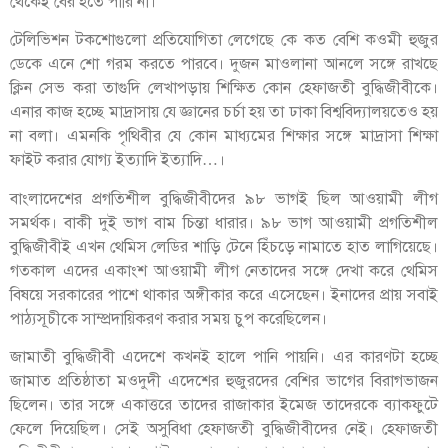
থেকেই বের হতে পারি না।
টেলিভিশন টকশোগুলো প্রতিযোগিতা লেগেছে কে কত বেশি কওমী হুজুর
ডেকে এনে শো গরম করতে পারবে। দুজন মাওলানা আনলে সঙ্গে রাখছে
ক্লিন সেভ করা তাগুদি লেখাপড়ায় শিক্ষিত কোন হেফাজতী বুদ্ধিজীবীকে।
এনার কাজ হচ্ছে মাদ্রাসায় যে জ্ঞানের চর্চা হয় তা ঢাকা বিশ্ববিদ্যালয়তেও হয়
না বলা। এমনকি পৃথিবীর যে কোন মাধ্যমের শিক্ষার সঙ্গে মাদ্রাসা শিক্ষা
ফাইট করার যোগ্য ইত্যাদি ইত্যাদি…।
বাংলাদেশের প্রগতিশীল বুদ্ধিজীবীদের ৯৮ ভাগই ছিল আওয়ামী লীগ
সমর্থক। বাকী দুই ভাগ বাম চিন্তা ধারার। ৯৮ ভাগ আওয়ামী প্রগতিশীল
বুদ্ধিজীবীই এখন থেমিস লেডির শাড়ি টেনে হিঁচড়ে নামাতে হাত লাগিয়েছে।
গতকাল এদের একাংশ আওয়ামী লীগ নেতাদের সঙ্গে দেখা করে থেমিস
বিষয়ে সরকারের পাশে থাকার অঙ্গীকার করে এসেছেন। ইনাদের প্রায় সবাই
পাঠ্যসূচীকে সাম্প্রদায়িকরণ করার সময় চুপ করেছিলেন।
জামাতী বুদ্ধিজীবী এদেশে কখনই হালে পানি পায়নি। এর কারণটা হচ্ছে
জামাত প্রতিষ্ঠাতা মওদুদী এদেশের হুজুরদের বেশির ভাগের বিরাগভাজন
ছিলেন। তার সঙ্গে একাত্তরে তাদের রাজাকার ইমেজ তাদেরকে ব্যাকফুটে
ফেলে দিয়েছিল। সেই অসুবিধা হেফাজতী বুদ্ধিজীবীদের নেই। হেফাজতী