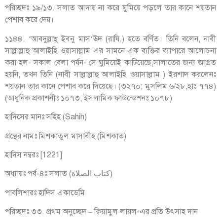
পরিচ্ছদঃ ১৯/১৩. সলাত আদায় না করে ঘুমিয়ে পড়লে তার কানে শয়তান
পেশাব করে দেয়।
১১৪৪. ‘আবদুল্লাহ্ ইব্নু মাস‘ঊদ (রাযি.) হতে বর্ণিত। তিনি বলেন, নাবী
সাল্লাল্লাহু আলাইহি ওয়াসাল্লাম এর সামনে এক ব্যক্তির ব্যাপারে আলোচনা
করা হল- সকাল বেলা পর্যন- সে ঘুমিয়েই কাটিয়েছে,সালাতের জন্য জাগ্রত
হয়নি, তখন তিনি (নাবী সাল্লাল্লাহু আলাইহি ওয়াসাল্লাম ) ইরশাদ করলেনঃ
শয়তান তার কানে পেশাব করে দিয়েছে। (৩২৭০; মুসলিম ৬/২৮,হাঃ ৭৭৪)
(আধুনিক প্রকাশনীঃ ১০৭৩, ইসলামিক ফাউন্ডেশনঃ ১০৭৮)
হাদিসের মানঃ সহিহ (Sahih)
গ্রন্থের নামঃ মিশকাতুল মাসাবীহ (মিশকাত)
হাদিস নম্বরঃ [1221]
অধ্যায়ঃ পর্ব-৪ঃ সলাত (كتاب الصلاة)
পাবলিশারঃ হাদিস একাডেমি
পরিচ্ছদঃ ৩৩. প্রথম অনুচ্ছেদ – ক্বিয়ামুল লায়ল-এর প্রতি উৎসাহ দান