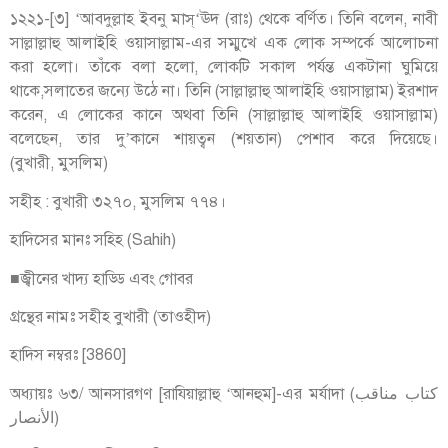
১২২১-[৩] ‘আবদুল্লাহ ইবনু মাস্‘ঊদ (রাঃ) থেকে বর্ণিত। তিনি বলেন, নাবী
সাল্লাল্লাহু আলাইহি ওয়াসাল্লাম-এর সম্মুখে এক লোক সম্পর্কে আলোচনা
করা হলো। তাঁকে বলা হলো, লোকটি সকাল পর্যন্ত একটানা ঘুমিয়ে
থাকে,সলাতের জন্যে উঠে না। তিনি (সাল্লাল্লাহু আলাইহি ওয়াসাল্লাম) ইরশাদ
করেন, এ লোকের কানে অথবা তিনি (সাল্লাল্লাহু আলাইহি ওয়াসাল্লাম)
বলেছেন, তার দু’কানে শায়ত্বন (শয়তান) পেশাব করে দিয়েছে।
(বুখারী, মুসলিম)
সহীহ : বুখারী ৩২৭০, মুসলিম ৭৭৪।
হাদিসের মানঃ সহিহ (Sahih)
■জ্বীনের খাদ্য হাড্ডি এবং গোবর
গ্রন্থের নামঃ সহীহ বুখারী (তাওহীদ)
হাদিস নম্বরঃ [3860]
অধ্যায়ঃ ৬৩/ আনসারগণ [রাযিয়াল্লাহু ‘আনহুম]-এর মর্যাদা (كتاب مناقب
الأنصار)