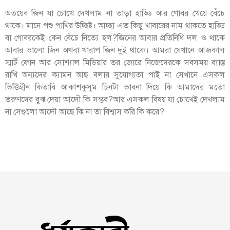
অতয়েব জিন যা চোখে দেখলাম না তাড়া হাড্ডি আর গোবর খেয়ে বেঁচে
থাকে। মানে পশু পাখির উচ্ছিষ্ট। আচ্ছা এত কিছু খাবারের নাম থাকতে হাড্ডি
বা গোবরকেই কেন বেঁচে নিত্যে হল?জিনের আবার প্রতিনিধি দল ও থাকে
আবার ভালো জিন অথবা খারাপ জিন দুই থাকে। আমরা যেখানে আজকাল
স্মার্ট ফোন আর সোশ্যাল মিডিয়ার তর জোরে নিজেদেরকে সবসময় ব্যাস্ত
রাখি অন্যদের ক্যামন আছ বলার সুযোগ্যতা পাই না সেখানে এসকল
ভিত্তিহীন কিতাবি আকাশকুসুম চিনটা ভাবনা দিয়ে কি আমাদের মতো
তরুণদের বুঝ দেয়া আদৌ কি সম্ভব?আর এসকল বিষয় যা চোখেই দেখলাম
না সেগুলো আদৌ আছে কি না তা বিশ্বাস করি কি করে?