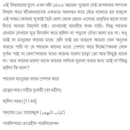
এই বিশ্বায়নের যুগে এখন যদি ১৪০০ বছরের পুরনো সেই রূপকথার গল্পকে
বিশ্বাস করে জীবনধারণের একমাত্র অবলম্বন করে বেঁচে থাকতে হয় তাহলে
এই লজ্জা কোথায় লুকাই?ছট বেলা থেকে জেনে এসেছে প্রকৃতির দ্বাকে সারা
দিতে আমরা টয়লেট যাই। সেখানেই যাবতীয় কাজ সারি। কিন্তু শয়তান
যেখানে সেখানে মূত্র বিসর্জন করে হাদিস না পড়লে সেঁতা জানা হত না। শুধু
তাই না মানুষের কানের মধ্যে ,যদি তাই হয় তাহলে আমরা কেন অনুভব
করতে পারি না যে শয়তান কানের মধ্যে পেশাব করে দিচ্ছে?অথবা কোন
দুর্গন্ধ পাই না কেন?কানের মধ্যে কানের ময়লা ছাড়া তো আর কিছুই থাকে
না। আর কানের ময়লা থাকে কানের পর্দাকে সুরক্ষা করার জন্য তাই না?কিন্তু
হাদিস কি বলে?
শয়তান মানুষের কানে পেশাব করে
গ্রন্থের নামঃ সহীহ বুখারী (তাওহীদ)
হাদিস নম্বরঃ [1144]
অধ্যায়ঃ ১৯/ তাহাজ্জুদ (كتاب التهجد)
পাবলিশারঃ তাওহীদ পাবলিকেশন