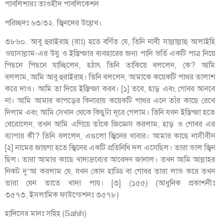
পাবলিশারঃ তাওহীদ পাবলিকেশন
পরিচ্ছদঃ ৬৩/৩২. জ্বিনদের উল্লেখ।
৩৮৬০. আবূ হুরাইরাহ (রাঃ) হতে বর্ণিত যে, তিনি নাবী সাল্লাল্লাহু আলাইহি
ওয়াসাল্লাম-এর উযু ও ইস্তিন্জার ব্যবহারের জন্য পানি ভর্তি একটি পাত্র নিয়ে
পিছনে পিছনে যাচ্ছিলেন, হঠাৎ তিনি তাকিয়ে বললেন, কে? আমি
বললাম, আমি আবূ হুরাইরাহ। তিনি বললেন, আমাকে কয়েকটি পাথর তালাশ
করে দাও। আমি তা দিয়ে ইস্তিন্জা করব। [১] তবে, হাড় এবং গোবর আনবে
না। আমি আমার কাপড়ের কিনারায় কয়েকটি পাথর এনে তাঁর কাছে রেখে
দিলাম এবং আমি সেখান থেকে কিছুটা দূরে গেলাম। তিনি যখন ইস্তিন্জা হতে
বেরোলেন, তখন আমি এগিয়ে তাঁকে জিজ্ঞেস করলাম, হাড় ও গোবর এর
ব্যাপার কী? তিনি বললেন, এগুলো জ্বিনের খাবার। আমার কাছে নাসীবীন
[২] নামের জায়গা হতে জ্বিনের একটি প্রতিনিধি দল এসেছিল। তারা ভাল জ্বিন
ছিল। তারা আমার কাছে খাদ্যদ্রব্যের আবেদন জানাল। তখন আমি আল্লাহর
নিকট দু‘আ করলাম যে, যখন কোন হাড্ডি বা গোবর তারা লাভ করে তখন
তারা যেন তাতে খাদ্য পায়। [৩] (১৫৫) (আধুনিক প্রকাশনীঃ
৩৫৭৩, ইসলামিক ফাউন্ডেশনঃ ৩৫৭৮)
হাদিসের মানঃ সহিহ (Sahih)