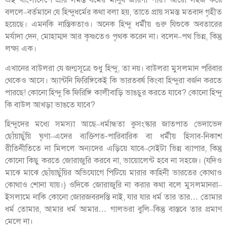
এই বাংলাদেশে প্রায় সমস্ত ধর্মের মানুষ জায়গা পায়। আরো সহজ করে
বললে–বর্তমানে যে হিন্দুধর্মের কথা বলা হয়, তাতে প্রায় সমস্ত মতবাদ গৃহীত
হয়েছে। এমনকি নাস্তিকতাও। অনেক হিন্দু ধর্মীয় গুরু যিশুকে অবতারের
মর্যাদা দেন, মোহাম্মদ আর কৃষ্ণতেও পৃথক করেন না। বলেন–পথ ভিন্ন, কিন্তু
লক্ষ্য এক।
এখানের বাউলরা যে জন্মসূত্রে শুধু হিন্দু, তা নয়। বাউলরা মুসলমান পরিবার
থেকেও আসে। অ্যান্টনি ফিরিঙ্গিকেই কি ভারতবর্ষ কিংবা হিন্দুরা বর্জন করতে
পারছে! কোনো হিন্দু কি ফিরিঙ্গি কালীবাড়ি ভাঙচুর করতে যাবে? কোনো হিন্দু
কি বাউল আখড়া ভাঙতে যাবে?
হিন্দুদের মধ্যে সমস্যা আছে–ধর্মান্ধতা কুসংস্কার জাতপাত ভেদাভেদ
ছোঁয়াছুঁয়ি ঘৃণা–এদের ব্যক্তিগত-পারিবারিক বা ধর্মীয় হিসাব-নিকাশ
রীতিনীতিতে না মিললে অন্যদের এড়িয়ে যাবে–সেইটা ভিন্ন ব্যাপার, কিন্তু
কোনো কিছু করতে জোরাজুরি করবে না, ভায়োলেন্ট হবে না সহজে। (যদিও
মাঝে মাঝে ছোঁয়াছুঁয়ির অভিযোগে পিটিয়ে মারার কাহিনী ভারতের কোথাও
কোথাও শোনা যায়।) ওদিকে জোরাজুরি না করার কথা বলে মুসলমানরা–
ইসলামে নাকি কোনো জোরজবরদস্তি নাই, যার যার ধর্ম তার তার… তোমার
ধর্ম তোমার, আমার ধর্ম আমার… গালভরা বুলি–কিন্তু বাস্তবে তার প্রমাণ
মেলে না।