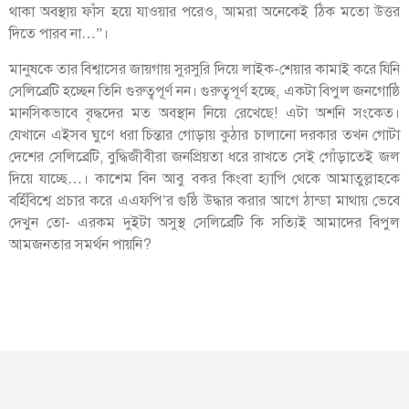
থাকা অবস্থায় ফাঁস হয়ে যাওয়ার পরেও, আমরা অনেকেই ঠিক মতো উত্তর
দিতে পারব না…”।
মানুষকে তার বিশ্বাসের জায়গায় সুরসুরি দিয়ে লাইক-শেয়ার কামাই করে যিনি
সেলিব্রেটি হচ্ছেন তিনি গুরুত্বপূর্ণ নন। গুরুত্বপূর্ণ হচ্ছে, একটা বিপুল জনগোষ্ঠি
মানসিকভাবে বৃদ্ধদের মত অবস্থান নিয়ে রেখেছে! এটা অশনি সংকেত।
যেখানে এইসব ঘুণে ধরা চিন্তার গোড়ায় কুঠার চালানো দরকার তখন গোটা
দেশের সেলিব্রেটি, বুদ্ধিজীবীরা জনপ্রিয়তা ধরে রাখতে সেই গোঁড়াতেই জল
দিয়ে যাচ্ছে…। কাশেম বিন আবু বকর কিংবা হ্যাপি থেকে আমাতুল্লাহকে
বর্হিবিশ্বে প্রচার করে এএফপি’র গুষ্ঠি উদ্ধার করার আগে ঠান্ডা মাথায় ভেবে
দেখুন তো- এরকম দুইটা অসুস্থ সেলিব্রেটি কি সত্যিই আমাদের বিপুল
আমজনতার সমর্থন পায়নি?