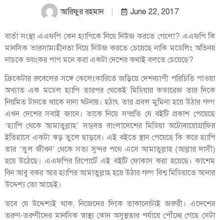
আরিফুর রহমান
June 22, 2017
বার্তা সংস্থা এএফপি কেন হ্যাপিকে নিয়ে নিউজ করতে গেলো? এএফপি কি
মানসিক ভারসাম্যহীনতা নিয়ে নিউজ করতে চেয়েছে নাকি মডেলিং অভিনয়
নাচকে ভয়ংকর পাপ মনে করা একটা দেশের কথাই বলতে চেয়েছে?
ক্রিকেটার রুবেলের সঙ্গে কেলেংকারিতে জড়িয়ে দেশব্যাপী পরিচিতি পাওয়া
অখ্যাত এক মডেল হ্যাপি তারপর থেকেই মিডিয়ার কভারেজ তার দিকে
নিয়মিত টানতে থাকে নানা ঘটনায়। হঠাৎ তার প্রবল মুমিনা হয়ে উঠার গল্প
এখন দেশের সবাই জানে। তাকে নিয়ে সম্প্রতি যে বইটি প্রকাশ পেয়েছে
‘হ্যাপি থেকে আমাতুল্লাহ’ সম্ভবত বাংলাদেশের মিডিয়া অ
টোবায়োগ্রাফির
ইতিহাসে একটা ঝড় তুলে ছাড়বে। এই বইতে স্থান পেয়েছে কি করে হ্যাপি
তার ‘ভুল জীবন’ থেকে সত্য সুন্দর পথে এসে আমাতুল্লাহ (আল্লার দাসী)
হয়ে উঠেছে। এএফপির রিপোর্টে এই বইটি ফোকাস করা হয়েছে। কাশেম
বিন আবু বকর আর হ্যাপির আমাতুল্লাহ হয়ে উঠার গল্প বিশ্ব মিডিয়াতে আনার
উদ্দেশ্য তো আছেই।
তবে যে উদ্দেশ্যই থাক, নিজেদের দিকে তাকানোটাই জরুরী। এদেশের
তরুণ-তরুণীদের মানসিক স্বাস্থ্য কোন অসুস্থতার পর্যায়ে পৌঁচ্ছে গেছে সেটা