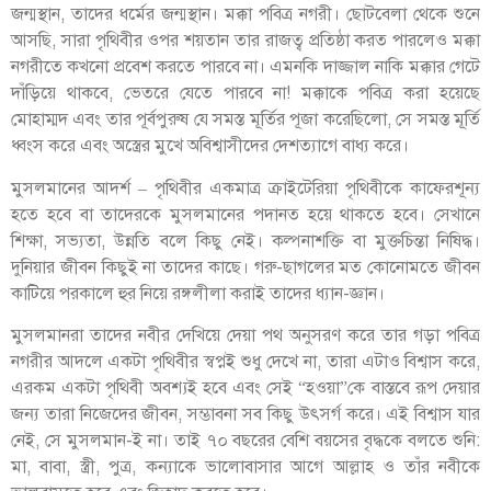
জন্মস্থান, তাদের ধর্মের জন্মস্থান। মক্কা পবিত্র নগরী। ছোটবেলা থেকে শুনে
আসছি, সারা পৃথিবীর ওপর শয়তান তার রাজত্ব প্রতিষ্ঠা করত পারলেও মক্কা
নগরীতে কখনো প্রবেশ করতে পারবে না। এমনকি দাজ্জাল নাকি মক্কার গেটে
দাঁড়িয়ে থাকবে, ভেতরে যেতে পারবে না! মক্কাকে পবিত্র করা হয়েছে
মোহাম্মদ এবং তার পূর্বপুরুষ যে সমস্ত মূর্তির পূজা করেছিলো, সে সমস্ত মূর্তি
ধ্বংস করে এবং অস্ত্রের মুখে অবিশ্বাসীদের দেশত্যাগে বাধ্য করে।
মুসলমানের আদর্শ – পৃথিবীর একমাত্র ক্রাইটেরিয়া পৃথিবীকে কাফেরশূন্য
হতে হবে বা তাদেরকে মুসলমানের পদানত হয়ে থাকতে হবে। সেখানে
শিক্ষা, সভ্যতা, উন্নতি বলে কিছু নেই। কল্পনাশক্তি বা মুক্তচিন্তা নিষিদ্ধ।
দুনিয়ার জীবন কিছুই না তাদের কাছে। গরু-ছাগলের মত কোনোমতে জীবন
কাটিয়ে পরকালে হুর নিয়ে রঙ্গলীলা করাই তাদের ধ্যান-জ্ঞান।
মুসলমানরা তাদের নবীর দেখিয়ে দেয়া পথ অনুসরণ করে তার গড়া পবিত্র
নগরীর আদলে একটা পৃথিবীর স্বপ্নই শুধু দেখে না, তারা এটাও বিশ্বাস করে,
এরকম একটা পৃথিবী অবশ্যই হবে এবং সেই “হওয়া”কে বাস্তবে রূপ দেয়ার
জন্য তারা নিজেদের জীবন, সম্ভাবনা সব কিছু উৎসর্গ করে। এই বিশ্বাস যার
নেই, সে মুসলমান-ই না। তাই ৭০ বছরের বেশি বয়সের বৃদ্ধকে বলতে শুনি:
মা, বাবা, স্ত্রী, পুত্র, কন্যাকে ভালোবাসার আগে আল্লাহ ও তাঁর নবীকে