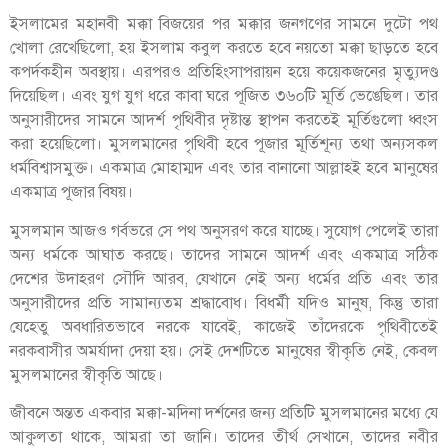
ইসলামের মহানবী মক্কা বিজয়ের পর মক্কার জনগণের সামনে দুটো পথ
খোলা রেখেছিলো, হয় ইসলাম কবুল করতে হবে নয়তো মক্কা ছাড়তে হবে
কপর্দকহীন অবস্থায়। এরপরও প্রতিহিংসাপরায়ন হয়ে কয়েকজনের মৃত্যুদণ্ড
দিয়েছিল। এবং যুগ যুগ ধরে কাবা ঘরে পূজিত ৩৬০টি মূর্তি ভেঙেছিল। তার
অনুসারীদের সামনে আদর্শ পৃথিবীর দৃষ্টান্ত স্থাপন করতেই মূর্তিগুলো ধ্বংস
করা হয়েছিলো। মুসলমানের পৃথিবী হবে পূজার মূর্তিশূন্য তথা অন্যসকল
ধর্মবিশ্বাসমুক্ত। একমাত্র মোহাম্মদ এবং তার বানানো আল্লাহই হবে মানুষের
একমাত্র পূজার বিষয়।
মুসলমান আজও গর্বভরে সে পথ অনুসরণ করে যাচ্ছে। সুযোগ পেলেই তারা
অন্য ধর্মকে আঘাত করছে। তাদের সামনে আদর্শ এবং একমাত্র সঠিক
দেশের উদাহরণ সৌদি আরব, যেখানে নেই অন্য ধর্মের প্রতি এবং তার
অনুসারীদের প্রতি সামান্যতম
শ্রদ্ধাবোধ। বিধর্মী যদিও মানুষ, কিন্তু তারা
যেহেতু অবধারিতভাবে নরকে যাবেই, কাজেই তাঁদেরকে পৃথিবীতেই
নরকবাসীর অমর্যাদা দেয়া হয়। সেই দেশটিতে মানুষের স্বীকৃতি নেই, কেবল
মুসলমানের স্বীকৃতি আছে।
জীবনে অন্তত একবার মক্কা-মদিনা দর্শনের জন্য প্রতিটি মুসলমানের মধ্যে যে
আকুলতা থাকে, আমরা তা জানি। তাদের তীর্থ সেখানে, তাদের নবীর