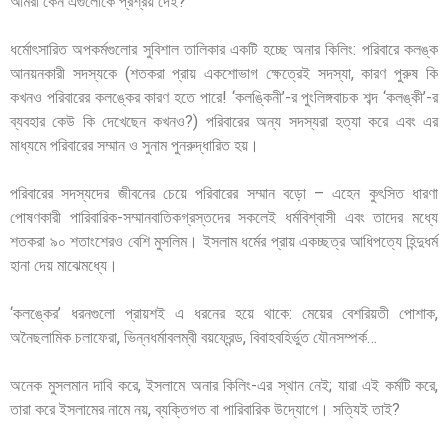
আমরা কেন এগুলোকে প্রশ্রয় দেই?
ধর্মোৎসারিত অপকর্মগুলোর সুবিশাল তালিকার একটি হচ্ছে অনার কিলিং: পরিবারে কলঙ্ক
আনয়নকারী সদস্যকে (শতকরা প্রায় একশোভাগ ক্ষেত্রেই সদস্যা, কারণ পুরুষ কি
কখনও পরিবারের কলঙ্কের কারণ হতে পারে! ‘কলঙ্কিনী’-র পুংলিঙ্গবাচক শব্দ ‘কলঙ্কী’-র
ব্যবহার কেউ কি দেখেছেন কখনও?) পরিবারের অন্য সদস্যরা হত্যা করে এবং এর
মাধ্যমে পরিবারের সম্মান ও সুনাম পুনরুদ্ধারিত হয়।
পরিবারের সদস্যদের জীবনের চেয়ে পরিবারের সম্মান বড়ো – এহেন কুৎসিত ধারণা
পোষণকারী পারিবারিক-সম্মানবাতিকগ্রস্তদের সকলেই ধর্মবিশ্বাসী এবং তাদের মধ্যে
শতকরা ৯০ শতাংশেরও বেশি মুসলিম। ইসলাম ধর্মের প্রায় একচ্ছত্র আধিপত্যে হিন্দুধর্ম
হানা দেয় মাঝেমধ্যে।
‘কলঙ্কের’ ধরনগুলো প্রায়শই এ ধরনের হয়ে থাকে: মেয়ের বেশরিয়তী পোশাক,
অনৈছলামিক চলাফেরা, ভিন্নধর্মাবলম্বী বয়ফ্রেন্ড, বিবাহবহির্ভুত যৌনসম্পর্ক…
অনেক মুসলমান দাবি করে, ইসলামে অনার কিলিং-এর স্থান নেই; যারা এই কর্মটি করে,
তারা করে ইসলামের নামে নয়, ব্যক্তিগত বা পারিবারিক উদ্যোগে। সত্যিই তাই?