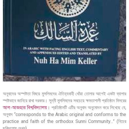
অনুবাদের অস্পষ্টতা বিষয়ে মুসলিমদের ঐতিহ্যবাহী ধোঁয়া তোলার আগেই একটা ব্যাপার
স্পষ্টভাবে জানিয়ে রাখা দরকার। সুন্নী মুসলিমদের সবচেয়ে ক্ষমতাশালী প্রতিষ্ঠান মিসরের
আল-আজহার বিশ্ববিদ্যালয়
। প্রতিষ্ঠানটি এটির অনুবাদ অনুমোদন করে লিখেছে যে,
অনুবাদ “corresponds to the Arabic original and conforms to the
practice and faith of the orthodox Sunni Community…” (নিচের
ছবিগুলোয় দেখুন)