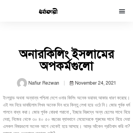
অনারকিলিং ইসলামের
অপকর্মগুলো
Nafiur Rezwan
November 24, 2021
ইংল্যান্ড অথবা অন্যান্য পশ্চিমা দেশে ওনার কিলিং অনেক ভয়াবহ আকার ধারণ করেছে।
এই সব নিয়ে ভাবছিলাম লিখব অনেক দিন ধরে কিন্তু লেখা হয়ে ওঠে নি। জোর পূর্বক ধর্ম
পালনে বাধ্য করা। জোর পূর্বক বোরখা পরানো , ইচ্ছার বিরুদ্ধে অন্য ছেলের সাথে বিয়ে
দেয়া, নিজের থেকে ৩০ ৪০ ৫০ বছরের ব্যাবধানে মেয়েদেরকে পুরুষের সাথে বিয়ে দেয়া
এসকল বিষয়গুলো অনেক আগে থেকেই হয়ে আসছে। আম্র আঁকেন প্রতিবাদ করি না?