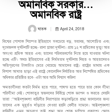
অমানবিক সরকার…
অমানবিক রাষ্ট্র
ঘাতক
April 24, 2018
বিশ্বের পোশাক শিল্পের ইতিহাসে সবচেয়ে বড়, ভয়াবহ, আলোচিত এবং
দূঃখজনক দুর্ঘটনাটি হচ্ছে- রানা প্লাজা দুর্ঘটনা। প্রায় ১২ শ শ্রমিকের মৃত্যু আর
অসংখ্য শ্রমিক আহত এবং তাদের পরিবারবর্গের নিঃস্ব হয়ে যাওয়ার ঘটনা
হচ্ছে এটি। অথচ ইতিহাসের এই নির্মমতম দুর্ঘটনায় নিহত ও আহতদেরও
ক্ষতিপূরণের টাকাটাও মেরে খেয়েছে আমাদের রাষ্ট্র। রাষ্ট্রের মাথায় এক
বিশাল আঘাত ছাড়া এই রাষ্ট্রে কোনোদিন নির্যাতিত আর নিষ্পেষিত শ্রমিকের
অধিকার প্রতিষ্ঠিত হবে- এটা আর আমি বিশ্বাস করিনা
ক্ষমতাসীনরা কতটা নির্মম হতে পারে, পাষন্ড হতে পারে তার কোন সীমা
পরিসীমা নেই। শোকাতুর স্বজনদের নির্বিঘ্নে শোক জ্ঞাপন ও করতে দেয়নি
তারা :”আইনশৃঙ্খলা বাহিনীর নিরাপত্তার কড়াকড়িতে শ্রদ্ধা জানানোর জন্য
তাদের এক মূহূর্তও দাঁড়াতে দেওয়া হয়নি বেদীর সামনে। আইনশৃঙ্খলা
বাহিনীর এমন আচরণে তাই শ্রদ্ধা আর শোক ছাপিয়ে প্রকাশ্যে ক্ষোভ