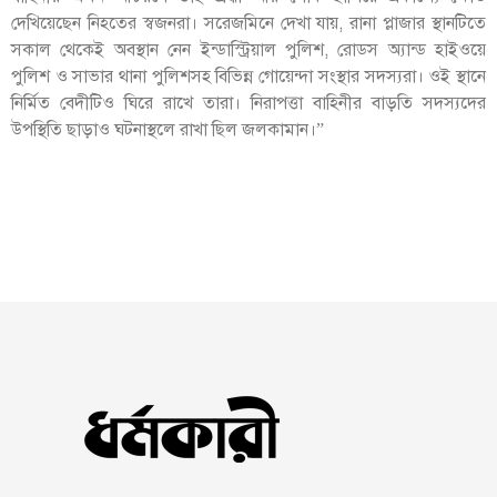
দেখিয়েছেন নিহতের স্বজনরা। সরেজমিনে দেখা যায়, রানা প্লাজার স্থানটিতে
সকাল থেকেই অবস্থান নেন ইন্ডাস্ট্রিয়াল পুলিশ, রোডস অ্যান্ড হাইওয়ে
পুলিশ ও সাভার থানা পুলিশসহ বিভিন্ন গোয়েন্দা সংস্থার সদস্যরা। ওই স্থানে
নির্মিত বেদীটিও ঘিরে রাখে তারা। নিরাপত্তা বাহিনীর বাড়তি সদস্যদের
উপস্থিতি ছাড়াও ঘটনাস্থলে রাখা ছিল জলকামান।”