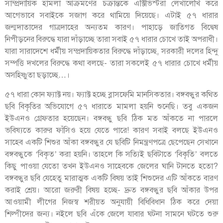
সাম্প্রদায়িক হামলা আক্রমণের চক্রান্তকে এক্টিভিস্টরা লেখালেখি করে
আগেভাবে সবাইকে সজাগ করে থামিয়ে দিয়েছে। এটাই ৫৭ ধারার
জন্মদাতাদের গাত্রদাহের অন্যতম কারণ। পাহাড়ে জাতিগত বিদ্বেষ
নিপীড়নের বিরুদ্ধে যারা দাঁড়াচ্ছে তারা সবাই ৫৭ ধারার চোখে তাই অপরাধী।
যারা সারাদেশে ধর্মীয় সম্প্রদায়িকতার বিরুদ্ধে দাঁড়াচ্ছে, সরকারী দলের হিন্দু
সম্পত্তি দখলের বিরুদ্ধে কথা বলছে- তারা সকলেই ৫৭ ধারার চোখে ধর্মীয়
অসহিষ্ণুতা ছড়াচ্ছে…।
৫৭ ধারা কোন ফ্যাক্ট নয়। ফ্যাক্ট হচ্ছে ব্লাসফেমি মানসিকতার। বঙ্গবন্ধুর কথিত
ছবি বিকৃতির অভিযোগে ৫৭ ধারাতে মামলা হয়নি শুনেছি। তবু একজন
ইউএনও গ্রেফতার হয়েছেন। বঙ্গবন্ধু ছবি ঠিক মত আঁকতে না পারলে
ভবিষ্যতে কারুর ফাঁসিও হয়ে যেতে পারে! কারণ সবাই বলছে ইউএনও
সাহেব একটি শিশুর আঁকা বঙ্গবন্ধুর যে ছবিটি নিমন্ত্রণপত্রে ছেপেছেন সেখানে
বঙ্গবন্ধুকে ‘বিকৃত’ করা হয়নি। তাহলে কি সত্যিই ছবিটাতে ‘বিকৃতি’ বলতে
কিছু পাওয়া যেতো তখন ইউএনও সাহেবকে জেলের ঘানি টানতে হতো?
বঙ্গবন্ধুর ছবি যেহেতু মারাত্মক একটি বিষয় তাই শিশুদের এটি আঁকতে বারণ
করাই শ্রেয়। আরো জরুরী বিষয় হচ্ছে- দ্রুত বঙ্গবন্ধুর ছবি আঁকার উপর
আওয়ামী লীগের নিজস্ব শরীয়ত অনুযায়ী বিধিবিধান ঠিক করে দেয়া
শিল্পীদের জন্য। নইলে ছবি এঁকে জেলে যাবার ঘটনা সামনে ঘটতে শুরু