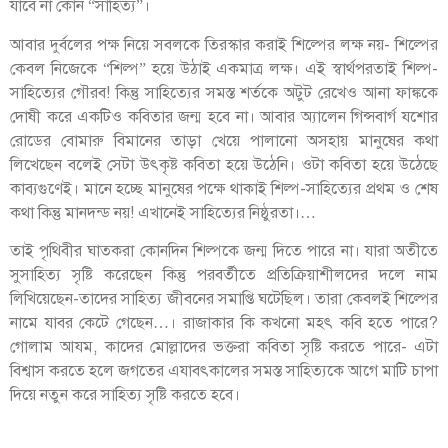
যাবে না কোন “সাহিত্য”।
আবার দুর্বলের পক্ষ নিয়ে সবলকে তিরস্কার করাই শিল্পের লক্ষ নয়- শিল্পের
কেবল নিজেকে “শিল্প” হয়ে উঠাই একমাত্র লক্ষ। এই স্বার্থপরতাই শিল্প-
সাহিত্যের গৌরব! কিন্তু সাহিত্যের সমস্ত শর্তকে অটুট রেখেও আনা ফাঙ্ককে
দোষী করে একটিও কবিতার জন্ম হবে না। আবার অ্যালেন গিন্সবার্গ যশোর
রোডের বোমারু বিমানের তাড়া খেয়ে পালানো অসহায় মানুষের কথা
লিখেছেন বলেই সেটা উৎকৃষ্ট কবিতা হয়ে উঠেনি। ওটা কবিতা হয়ে উঠেছে
কাব্যগুণেই। মানে হচ্ছে মানুষের পক্ষে থাকাই শিল্প-সাহিত্যের প্রথম ও শেষ
কথা কিন্তু মানদন্ড নয়! এখানেই সাহিত্যের নিষ্ঠুরতা।…
তাই পৃথিবীর ঘাতকরা কোনদিন শিল্পকে জন্ম দিতে পারে না। যারা অতীতে
সুসাহিত্য সৃষ্টি করেছেন কিন্তু পরবর্তীতে প্রতিক্রিয়াশীলদের দলে নাম
লিখিয়েছেন-তাদের সাহিত্য জীবনের সমাপ্তি ঘটেছিল। তারা কেবলই শিল্পের
নামে যাবর কেটে গেছেন…। রাজাকার কি কখনো মহৎ কবি হতে পারে?
গোলাম আযম, কাদের মোল্লাদের ভক্তরা কবিতা সৃষ্টি করতে পারে- এটা
বিশ্বাস করতে হলে জগতের এযাবৎকালের সমস্ত সাহিত্যকে আগে মাটি চাপা
দিয়ে নতুন করে সাহিত্য সৃষ্টি করতে হবে।