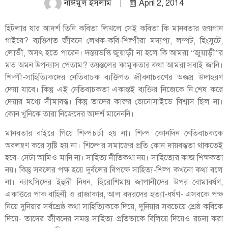
নাঈমুল ইসলাম
April 2, 2014
হিটলার যার আদর্শ তিনি কবিতা লিখলে সেই কবিতা কি মানবতার জয়গান
গাইবে? ব্যক্তিগত জীবনে লেখক-কবি-শিল্পীরা মদ্যপ্য, লম্পট, হিংসুটে,
লোভী, অসৎ হতে পারেন। দস্তয়ভস্কি জুয়াড়ী না হলে কি আমরা “জুয়াড়ী”র
মত অমন উপন্যাস পেতাম? তয়স্তলের কামুকতার কথা আমরা সবাই জানি।
শিল্পী-সাহিত্যিকদের নেতিবাচক ব্যক্তিগত জীবনাচরণের অজস্র উদাহরণ
দেয়া যাবে। কিন্তু এ্ই নেতিবাচকতা একান্তই ব্যক্তির নিজেকে নি:শেষ করে
দেয়ার মধ্যে সীমাবদ্ধ। কিন্তু তাদের কারুর জেনোসাইডে বিশ্বাস ছিল না।
কোন খুনিকে তারা নিজেদের আদর্শ মানেননি।
মানবতার বাইরে গিয়ে শিল্পচর্চা হয় না। শিল্প কোনদিন নেতিবাচককে
অবলম্বণ করে সৃষ্টি হয় না। শিল্পের সমাজের প্রতি কোন দায়বদ্ধতা থাকতেই
হবে- সেটা আমিও মানি না। সাহিত্য নীতিকথা নয়। সাহিত্যের কাজ শিক্ষকতা
নয়। কিন্তু সবলের পক্ষ হয়ে দুর্বলের বিপক্ষে সাহিত্য-শিল্প কখনো কথা বলে
না। ন্যাৎসিদের ইহুদী নিধন, হিরোশিমায় জাপানীদের উপর বোমাবর্ষণ,
একাত্তরে পাক বাহিনী ও রাজাকার, আল বদরদের হত্যা-ধর্ষণ- এসবকে পক্ষ
নিয়ে দুনিয়ার সর্বশ্রেষ্ঠ কথা সাহিত্যিককে দিয়ে, দুনিয়ার সবচেয়ে শ্রেষ্ঠ কবিকে
দিয়ে- তাদের জীবনের সমস্ত সাহিত্য প্রতিভাকে বিলিয়ে দিয়েও রচনা করা