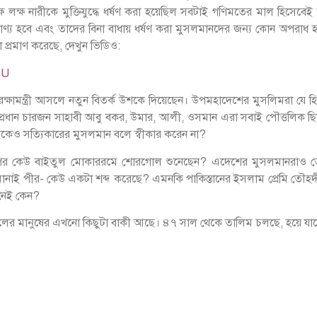
ষ লক্ষ নারীকে মুক্তিযুদ্ধে ধর্ষণ করা হয়েছিল সবটাই গণিমতের মাল হিসেবেই
য হবে এবং তাদের বিনা বাধায় ধর্ষণ করা মুসলমানদের জন্য কোন অপরাধ হব
প্রমাণ করেছে, দেখুন ভিডিও:
0U
তিরক্ষামন্ত্রী আসলে নতুন বিতর্ক উশকে দিয়েছেন। উপমহাদেশের মুসলিমরা যে হ
 প্রধান চারজন সাহাবী আবু বকর, উমার, আলী, ওসমান এরা সবাই পৌত্তলিক ছিল
দেরকেও সত্যিকারের মুসলমান বলে স্বীকার করেন না?
তব্যের পর কেউ বাইতুল মোকাররমে শোরগোল শুনেছেন? এদেশের মুসলমানরাও তো হ
ই পীর- কেউ একটা শব্দ করেছে? এমনকি পাকিস্তানের ইসলাম প্রেমি তৌহদী
 নেই কেন?
ের মানুষের এখনো কিছুটা বাকী আছে। ৪৭ সাল থেকে তালিম চলছে, হয়ে যাবে