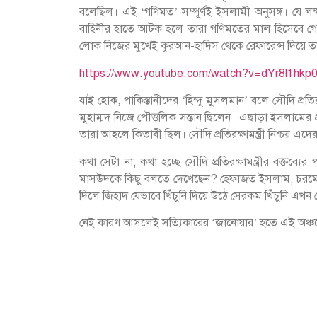
বলেছিল। এই ‘গণিমত’ সম্পূর্ণই ইসলামী অনুসঙ্গ। যে লক্
বাহিনীর হাতে আটক হলে তারা গণিমতের মাল হিসেবে গোণ্
লোক নিজের মুখেই কুরআন-হাদিস থেকে রেফারেন্স দিয়ে তা 
https://www.youtube.com/watch?v=dYr8l1hkp
যাই হোক, পাকিস্তানীদের ‘হিন্দু মুসলমান’ বলে সৌদি প্র
মুহাম্মদ নিজে পৌত্তলিক সন্তান ছিলেন। এছাড়া ইসলামের
তারা আহলে কিতাবী ছিল। সৌদি প্রতিরক্ষামন্ত্রী নিশ্চয় এ
কথা সেটা না, কথা হচ্ছে সৌদি প্রতিরক্ষামন্ত্রীর বক্
মাসউদকে কিছু বলতে দেখেছেন? হেফাজত ইসলাম, চরমোনা
দিলে জিহাদ যেভাবে খিঁচুনি দিয়ে উঠে সেরকম খিঁচুনি এখন
নেই কারণ আসলেই সত্যিকারের ‘জানোয়ার’ হতে এই অঞ্চল