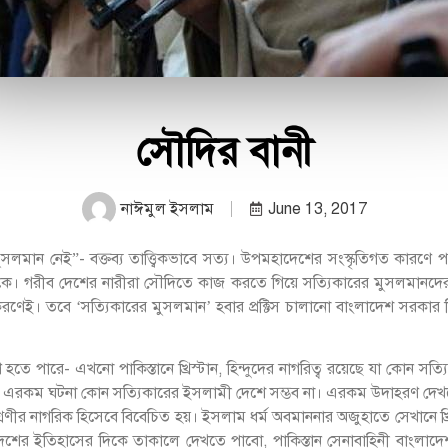
সৌদির বানী
নাঈমুল ইসলাম
June 13, 2017
 মুসলমান নেই”- বক্তব্য তাত্ত্বিকভাবে সত্য। উপমহাদেশের সংস্কৃতিগত কারণে 
কে। গরীব দেশের নারীরা সৌদিতে কাজ করতে গিয়ে সত্যিকারের মুসলমানদের হ
ণেই। তবে ‘সত্যিকারের মুসলমান’ হবার প্রক্টিস চালানো বাংলাদেশ সরকার ন
তে পারে- এখনো পাকিস্তানে খ্রিস্টান, হিন্দুদের নাগরিত্ব রয়েছে যা কোন সত
নুষ। এরকম ঘটনা কোন সত্যিকারের ইসলামী দেশে সম্ভব না। এরকম উদাহরণ দেখ
ীয় শ্রেণীর নাগরিক হিসেবে বিবেচিত হয়। ইসলাম ধর্ম অবমাননার অজুহাতে সেখানে খ্
ংলাদেশের ইতিহাসের দিকে তাকালে দেখতে পাবো, পাকিস্তান সেনাবাহিনী বাং