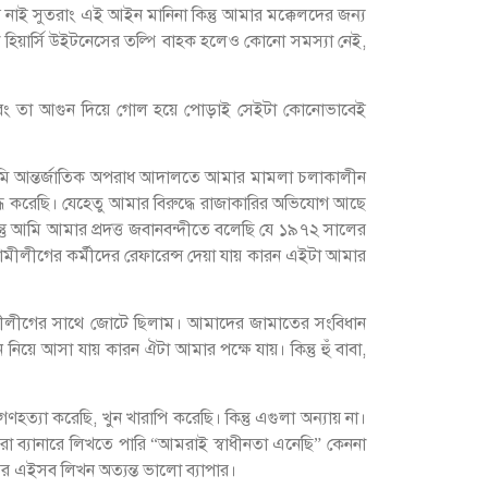
 নাই সুতরাং এই আইন মানিনা কিন্তু আমার মক্কেলদের জন্য
া হিয়ার্সি উইটনেসের তল্পি বাহক হলেও কোনো সমস্যা নেই,
ানাই এবং তা আগুন দিয়ে গোল হয়ে পোড়াই সেইটা কোনোভাবেই
্তু আমি আন্তর্জাতিক অপরাধ আদালতে আমার মামলা চলাকালীন
 যুদ্ধ করেছি। যেহেতু আমার বিরুদ্ধে রাজাকারির অভিযোগ আছে
্তু আমি আমার প্রদত্ত জবানবন্দীতে বলেছি যে ১৯৭২ সালের
লীগের কর্মীদের রেফারেন্স দেয়া যায় কারন এইটা আমার
মীলীগের সাথে জোটে ছিলাম। আমাদের জামাতের সংবিধান
য়ে আসা যায় কারন ঐটা আমার পক্ষে যায়। কিন্তু হুঁ বাবা,
হত্যা করেছি, খুন খারাপি করেছি। কিন্তু এগুলা অন্যায় না।
রা ব্যানারে লিখতে পারি “আমরাই স্বাধীনতা এনেছি” কেননা
নারের এইসব লিখন অত্যন্ত ভালো ব্যাপার।