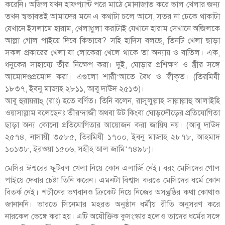
করেনি। অজিল যখন হাফপ্যান্ট পরে মাঠে মোনাজাত করে ভাল খেলার জন্য
তখন স্বভাবতই আমাদের মনে এ কথাটা চলে আসে, সতর না ঢেকে থাকাটা
যেখানে ইসলামে হারাম, খেলাধুলা করাটাই যেখানে হারাম সেখানে অজিলকে
আল্লা গোল পাইয়ে দিবে কিভাবে? সহি হাদিস বলছে, তিনটি খেলা ছাড়া
সকল প্রকারের খেলা যা লোকেরা খেলে থাকে তা অন্যায় ও বাতিল। এক,
ধনুকের সাহায্যে তীর নিক্ষেপ করা। দুই, ঘোড়ার প্রশিক্ষণ ও স্ত্রীর সঙ্গে
আমোদণ্ডপ্রমোদ করা। এগুলো শারী‘আতে বৈধ ও স্বীকৃত। (তিরমিযী
১৮৩৭, ইবনু মাজাহ ২৮১১, আবূ দাঊদ ২৫১৩)।
আবূ হুরায়রাহ্ (রাঃ) হতে বর্ণিত। তিনি বলেন, রাসূলুল্লাহ সাল্লাল্লাহু আলাইহি
ওয়াসাল্লাম বলেছেনঃ তীরন্দাজী অথবা উট কিংবা ঘোড়দৌড়ের প্রতিযোগিতা
ছাড়া অন্য কোনো প্রতিযোগিতার আয়োজন করা জায়িয নয়। (আবূ দাঊদ
২৫৭৪, নাসায়ী ৩৫৮৫, তিরমিযী ১৭০০, ইবনু মাজাহ ২৮৭৮, আহমাদ
১০১৩৮, ইরওয়া ১৫০৬, সহীহ আল জামি‘৭৪৯৮)।
মেসির ঈশ্বরের ফুটবল খেলা নিয়ে কোন এলার্জি নেই। বরং মেসিদের গোল
পাইয়ে দেবার চেষ্টা তিনি করেন। এমনটা বিশ্বাস করতে মেসিদের ধর্মে কোন
বিতর্ক নেই। শচীনের ভগবানও ক্রিকেট নিয়ে নিজের অসন্তুষ্ঠির কথা কোথাও
জানাননি। ভারতে সিনেমার মহরত অনুষ্ঠান ধর্মীয় রীতি অনুসরণ করে
নারকেল ভেঙ্গে করা হয়। এটি অযৌক্তিক কুসংস্কার হলেও তাদের ধর্মের সঙ্গে