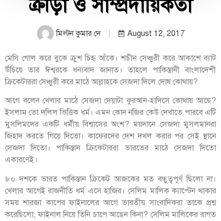
ক্রীড়া ও সাম্প্রদায়িকতা
মিল্টন কুমার দে
August 12, 2017
মেসি গোল করে বুকে ক্রুশ চিহৃ আঁকে। শচীন সেঞ্চুরী করে আকাশে ব্যাট
উঁচিয়ে তার ঈশ্বরকে ধন্যবাদ জানাত। তাহলে পাকিস্তানী বাংলাদেশী
ক্রিকেটাররা সেঞ্চুরী করে মাঠে আল্লাহকে সেজদা দিলে দোষ কোথায়?
আগে বলেন খেলার মাঠে সেজদা দেয়াটা কুরআন-হাদিসে কোথায় আছে?
ইসলাম তো দলিল ভিত্তিক ধর্ম। এমন কোন নজির কেউ দেখাতে পারবে এটি
মুসলিমদের একটি ধর্মীয় বিশ্বাসের অংশ? ময়দানে সেজদা মুসলমানরা
জিহাদ করতে গিয়ে দিতো। কাফেরদের দেশ দখল করার পর সেই স্থানে
সেজদা দিতো। পাকিস্তান ক্রিকেটাররা ভারতের মাঠে সেজদা দিতো
একারণেই।
৮০ দশকে ভারত পাকিস্তান ক্রিকেট আজকের মত বন্ধুত্বপূর্ণ ছিলো না।
খেলার আগেই রাজনীতি ধর্ম এসে হাজির। সেলিম মালিক ক্যাপ্টেন থাকার
সময় শারজা কাপের ফাইনালের আগে ভারতীয় সাংবাদিকরা তাকে প্রশ্ন
করেছিলো, ফাইনাল নিয়ে তিনি চাপে আছেন কিনা? সেলিম মালিকের রাগত