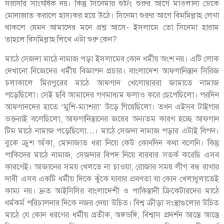
সরাসরি সাংঘর্ষিক নয়। কিন্তু সিনেমার শুটিং শুরুর আগে মাওলানা ডেকে
মোনাজাত করালে হাস্যকর হয়ে উঠে। সিনেমা শুরুর আগে বিমমিল্লাহ লেখা
থাকলে যেমন আমাদের মনে প্রশ্ন আসে- ইসলামে তো সিনেমা হারাম
তাহলে বিসমিল্লাহ লিখে এটা শুরু কেন?
মাঠে সেজদা মাঠে নামাজ পড়া ইসলামের কোন ধর্মীয় অংশ নয়। এটি লোক
দেখানো নিজেদের ধর্মীয় বিজ্ঞাপন প্রচার। বাংলাদেশ আফগানিস্তান সিরিজ
চলাকালে মিরপুরের মাঠে আফগান খেলোয়াররা জামাতে নামাজ
পড়েছিলো। সেই ছবি আমাদের গণমাধ্যম ফলাও করে ছেপেছিলো। পরদিন
আফগানদের হাতে ‘মুশি-ম্যাশরা’ উড়ে গিয়েছিলো। তখন এইসব টাইগার
ভক্তরাই বলেছিলো, আফগানিস্তানের জয়ের অন্যতম কারণ হচ্ছে আফগান
টিম মাঠে নামাজ পড়েছিলো…। মাঠে সেজদা নামাজ পড়ার এটাই বিপদ।
বুকে ক্রুশ আঁকা, মোনাজাত ধরা নিয়ে কেউ কোনদিন কথা বলেনি। কিন্তু
পাকিদের মাঠে নামাজ, সেজদার বিপদ নিয়ে বারবার সতর্ক করেছি এসব
কারণেই। আজানের সময় খেলতে না চাওয়া, রোজার সময় লীগ বন্ধ রাখার
দাবী এসব একটি ধর্মীয় দিকে ঝুঁকে যাবার প্রবণতা যা কোন খেলাধুলাতেই
কাম্য নয়। দ্রুত আইসিসির বাংলাদেশী ও পাকিস্তানী ক্রিকেটারদের মাঠে
ধর্মকর্ম পরিচালনার দিকে নজর দেয়া উচিত। বিশ্ব ক্রীড়া সংস্থাগুলোর উচিত
মাঠে যে কোন ধরণের ধর্মীয় প্রতীক, অঙ্গভঙ্গি, বিশ্বাস প্রদর্শন আস্তে আস্তে