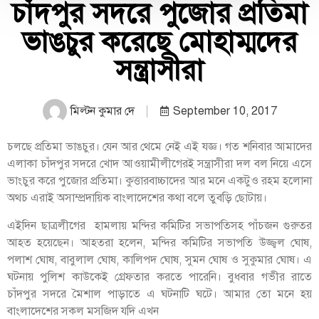
চাঁদপুর সদরে পুজোর প্রতিমা
ভাঙচুর করেছে মোহাম্মদের
সন্ত্রাসীরা
মিল্টন কুমার দে
September 10, 2017
চলছে প্রতিমা ভাঙচুর। যেন আর থেমে নেই এই যজ্ঞ। গত শনিবার আমাদের
এলাকা চাঁদপুর সদরে খোদ আওয়ামীলীগেরই সন্ত্রাসীরা দল বল নিয়ে এসে
ভাংচুর করে পুজোর প্রতিমা। কুত্তারবাচ্চাদের আর মনে একটুও রহম হলোনা
অথচ এরাই অসাম্প্রদায়িক বাংলাদেশের কথা বলে তুবড়ি ছোটায়।
এইদিন ছাত্রলীগের হামলায় মন্দির কমিটির সভাপতিসহ পাঁচজন গুরুতর
আহত হয়েছেন। আহতরা হলেন, মন্দির কমিটির সভাপতি উজ্জ্বল ঘোষ,
পলাশ ঘোষ, বাবুলাল ঘোষ, কালিপদ ঘোষ, সুমন ঘোষ ও সুকুমার ঘোষ। এ
ঘটনায় পুলিশ কাউকেই গ্রেফতার করতে পারেনি। বুধবার গভীর রাতে
চাঁদপুর সদরে মৈশাল পাড়াতে এ ঘটনাটি ঘটে। আমার তো মনে হয়
বাংলাদেশের সকল মসজিদ যদি এখন