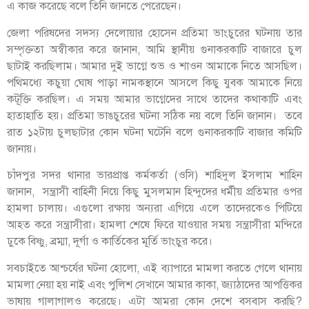
এ কাজ করেছে বলে তিনি জানতে পেরেছেন।
জেলা পরিষদের সদস্য দেলোয়ার হোসেন প্রতিমা ভাংচুরের ঘটনায় তার
সম্পৃক্ততা অস্বীকার করে জানান, আমি স্থানীয় গুনাকরকাটি বাজারে চুল
ছাটাই করছিলাম। আমার দুই ভাগ্নে শুভ ও শাওন আমাকে নিতে আসছিল।
পথিমধ্যে কচুয়া ঘোষ পাড়া নামকস্থানে আসলে কিছু যুবক আমাকে নিয়ে
কটূক্তি করছিল। এ সময় আমার ভাগ্নেদের সাথে তাদের কথাকাটি এবং
হাতাহাতি হয়। প্রতিমা ভাঙচুরের ঘটনা সঠিক নয় বলে তিনি জানান। তবে
রাত ১২টায় চুলছাটার কোন ঘটনা ঘটেনি বলে গুনাকরকাটি বাজার কমিটি
জানায়।
চাঁদপুর সদর থানার ভারপ্রাপ্ত কর্মকর্তা (ওসি) শাহিদুল ইসলাম শাহিন
জানান, সন্ত্রাসী বাহিনী নিয়ে কিছু মুসলমান হিন্দুদের ধর্মীয় প্রতিমার ওপর
হামলা চালায়। এগুলো রক্ষায় অন্যরা এগিয়ে এলে তাদেরকেও পিটিয়ে
আহত করে সন্ত্রাসীরা। হামলা শেষে ফিরে যাওয়ার সময় সন্ত্রাসীরা মন্দিরে
ঢুকে বিষ্ণু, ব্রম্মা, দূর্গা ও কার্তিকের মূর্তি ভাংচুর করে।
সবচাইতে আশ্চর্যের ঘটনা হোলো, এই ব্যাপারে মামলা করতে গেলে থানায়
মামলা নেয়া হয় নাই এবং পুলিশ সেখানে আমার কাকা, জ্যাঠাদের আপত্তিকর
ভাষায় গালাগালও করেছে। এটা আমরা কোন দেশে বসবাস করছি?