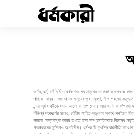
আ
জাতি, ধর্ম, বর্ণ নির্বিশেষে বিশ্বের সব মানুষের দেহেরই রক্তের র
পরিচয়- মানুষ। এছাড়া সব মানুষের ক্ষুধা-তৃষ্ণা, শীত-গরমের অনুভূ
চন্দ্র-সূর্য সবাইকে সমান আলো ও তাপ দেয়। আর জাতি বা বর্ণপ্রথা ম
বিভিন্ন মতাদর্শের হলেও, রাষ্ট্রীয় শান্তি-শৃঙ্খলার স্বার্থে সবাইকে
সমাজে সাম্যাবস্থা বজায় রাখতে হলে সাম্প্রদায়িকতার বিরুদ্ধে ল
গণমাধ্যমের ভূমিকাও অপরিসীম। ধর্ম-বর্ণের কুৎসিত রাজনীতি রুখে