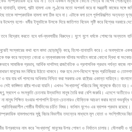
ই কেউ সাম্প্রদায়িক হয়ে যায় না। তবে একজন মানুষকে কোনো গোত্র বা বিশেষ গোষ্ঠীভুক
র মধ্যে হানাহানি, হামলা, পাল্টা হামলা এবং লুণ্ঠনের মতো অপকর্ম করে বা সন্ত্রাসী কাজের স
েছে তাকে সাম্প্রদায়িক হামলা বলা ঠিক হবে না। এটাকে বলা চলে পূর্বপরিকল্পিত অত্যন্ত ঘৃণ
 উদ্দেশ্য হলো- ধর্মীয় ইস্যুটাকে উসকে দিয়ে জাতিগত বিভেদ সৃষ্টি করে বিশ্বের দরবারে দে
নাই তবে বিদ্রোহ করতে হবে ধর্ম-ব্যবসায়ীর বিরুদ্ধে। যুগে যুগে ধর্মকে শোষণের অন্যত
া বুঝেই সংস্কারের কথা বলে কাদা ছোড়াছুড়ি করে, হিংসা-হানাহানি করে। এ অবস্থাকে এককভ
েকে শুরু করে অত্যন্ত নোংরা ও ন্যক্কারজনক ঘটনার সংঘটনে কারো কোনো দ্বিধা বা সংক
্ষভাবে সামাজিক প্রভাব, আর্থিক দাপটসহ রাজনৈতিক ও প্রশাসনিক প্রভাব পর্যন্ত কাজে ল
রণ মানুষের মন বিষিয়ে উঠতে থাকবে। শুরু হবে দেশ-বিদেশে ক্ষুব্ধ প্রতিক্রিয়া ও তো
 ও যার যার ধর্ম পালনের অধিকার নিশ্চিত করা সরকার এবং রাষ্ট্রের একান্ত দায়িত্ব। বাংলাদেশকে স
সেই কাঙ্ক্ষিত রাষ্ট্র পাওয়া যায়নি। এখনও ‘সংখ্যালঘু’ পরিচয়ে কিছু মানুষকে বাঁচতে হয়। 
্ণু, স্বদেশ ও সংস্কৃতি চেতনায় উদ্ভাসিত মানুষ তৈরি করা বেশি জরুরি। এদেশে অতীতেও ন
না মানুষ শিক্ষিত হওয়ার পাশাপাশি চিন্তা-চেতনায়ও যৌক্তিক আচরণ করার মতো শুভবুদ্ধি অর
ী প্রতিক্রিয়াশীল গোষ্ঠীর দীর্ঘদিনের চর্চিত বিষয়। বর্তমান যুগেও এর ব্যাপক প্রভাব রয়ে
াম্প্রদায়িক হামলাগুলোর সুষ্ঠু বিচার বিভাগীয় তদন্তের মাধ্যমে মূল হোতা ও সংশ্লিষ্টদের বি
ধর্মীয় উগ্রবাদের নাম করে ‘সংখ্যালঘু’ মানুষের উপর শোষণ ও নির্যাতন চালায়। মৌলবাদী ও 