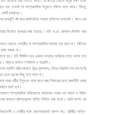
্ত বলে বিবেচনা করা যেতেই পারে। এক্ষেত্রে কোনো মানুষ যখন অসৎ
ঙ্গে জড়িত হয়- তখনই তা সাম্প্রদায়িক ইস্যুতে পরিণত হতে পারে। কিন্তু
্য একটি চক্রান্ত।
শের ভাবমূর্তি নষ্ট করে রাজনৈতিক ফায়দা হাসিলের অপচেষ্টা। মানে এক
ম হাতিয়ার হিসেবে ব্যবহার করা হয়েছে। তাই ভণ্ড মোল্লা-মৌলভি আর
াবে কোনো গোত্রীয় বা সাম্প্রদায়িক সমস্যা বলা যাবে না। বিভিন্ন
োচ কাজ করছে না।
াগানো হয়। যদি দীর্ঘদিন ধরে এরকম অন্যায়-অবিচার চলতে থাকে তবে
লপাড়। বাড়তে থাকবে গণমামলা ও হয়রানি।
্বাধীন রাষ্ট্র বানাতে হিন্দু-মুসলমান, বৌদ্ধ-খ্রিস্টান সব ধর্ম-বর্ণের
এর চেয়ে দুঃখের কিছু হতে পারে না।
ানা সময় ধর্মীয় ইস্যুকে ঘোলা জলে মাছ শিকারের মতো রাজনীতি করার
্জনে ব্যর্থ হবে।
ছে। আসলে সাম্প্রদায়িক শক্তিগুলো মাথাচাড়া দেয়ার এত সাহস ও শক্তি
চারের মাধ্যমে দৃষ্টান্তমূলক শাস্তি নিশ্চিত করা হতো। হয়নি বলেই এর
সুবিধাভোগী এ গোষ্ঠীর সঙ্গে কোনোক্রমেই আপস নয়। রাষ্ট্রীয় শান্তি-