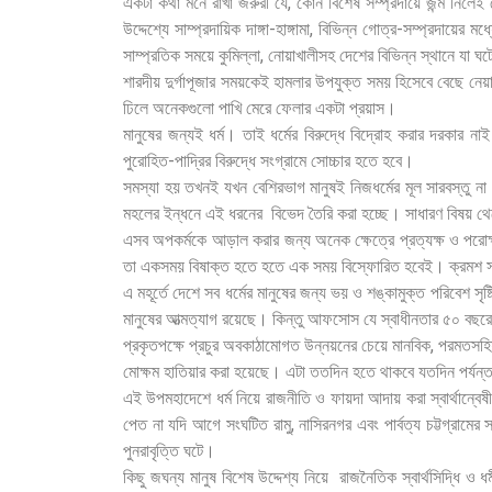
একটা কথা মনে রাখা জরুরী যে, কোন বিশেষ সম্প্রদায়ে জন্ম নিলে
উদ্দেশ্যে সাম্প্রদায়িক দাঙ্গা-হাঙ্গামা, বিভিন্ন গোত্র-সম্প্রদায়ে
সাম্প্রতিক সময়ে কুমিল্লা, নোয়াখালীসহ দেশের বিভিন্ন স্থানে যা ঘট
শারদীয় দুর্গাপূজার সময়কেই হামলার উপযুক্ত সময় হিসেবে বেছে নেয়ার
ঢিলে অনেকগুলো পাখি মেরে ফেলার একটা প্রয়াস।
মানুষের জন্যই ধর্ম। তাই ধর্মের বিরুদ্ধে বিদ্রোহ করার দরকার 
পুরোহিত-পাদ্রির বিরুদ্ধে সংগ্রামে সোচ্চার হতে হবে।
সমস্যা হয় তখনই যখন বেশিরভাগ মানুষই নিজধর্মের মূল সারবস্তু ন
মহলের ইন্ধনে এই ধরনের বিভেদ তৈরি করা হচ্ছে। সাধারণ বিষয় থ
এসব অপকর্মকে আড়াল করার জন্য অনেক ক্ষেত্রে প্রত্যক্ষ ও পরোক
তা একসময় বিষাক্ত হতে হতে এক সময় বিস্ফোরিত হবেই। ক্রমশ সাধা
এ মহূর্তে দেশে সব ধর্মের মানুষের জন্য ভয় ও শঙ্কামুক্ত পরিবেশ সৃষ্টি
মানুষের আত্মত্যাগ রয়েছে। কিন্তু আফসোস যে স্বাধীনতার ৫০ বছরেও 
প্রকৃতপক্ষে প্রচুর অবকাঠামোগত উন্নয়নের চেয়ে মানবিক, পরমতসহিষ
মোক্ষম হাতিয়ার করা হয়েছে। এটা ততদিন হতে থাকবে যতদিন পর্যন্ত 
এই উপমহাদেশে ধর্ম নিয়ে রাজনীতি ও ফায়দা আদায় করা স্বার্থান্বেষ
পেত না যদি আগে সংঘটিত রামু, নাসিরনগর এবং পার্বত্য চট্টগ্রামের স
পুনরাবৃত্তি ঘটে।
কিছু জঘন্য মানুষ বিশেষ উদ্দেশ্য নিয়ে রাজনৈতিক স্বার্থসিদ্ধি ও 