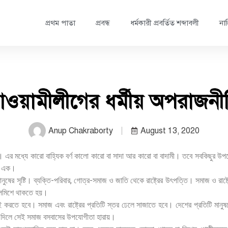
প্রথম পাতা
প্রবন্ধ
ধর্মকারী প্রবর্তিত শব্দাবলী
নাস
ওয়ামীলীগের ধর্মীয় অপরাজনী
Anup Chakraborty
August 13, 2020
ং লাল। এর মধ্যে কারো বাহ্যিক বর্ণ কালো কারো বা সাদা আর কারো বা বাদামী। তবে সবকিছুর
তি এক।
ানুষের সৃষ্টি। ব্যক্তি-পরিবার, গোত্র-সমাজ ও জাতি থেকে রাষ্ট্রের উৎপত্তি। সমাজ ও রাষ্
 মিলেমিশে থাকতে হয়।
ড়াই করতে হবে। সমাজ এবং রাষ্ট্রের প্রতিটি স্তর ঢেলে সাজাতে হবে। দেশের প্রতিটি মা
 না দিলে সেই সমাজ বসবাসের উপযোগীতা হারায়।