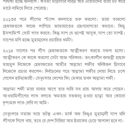
পার্থক্য হচ্ছে জনবলে। কওমী মাদ্রাসার দরিদ্র আর এতিমদের তারা চট করে
মাঠে নামিয়ে দিতে পেরেছে।
২০১৩র পরে লীগের স্ট্যান্স বদলাতে শুরু করলো। তারা ভাবলো
হেফাজতকে কাজে লাগিয়ে জামায়াতের গ্রহণযোগ্যতা কমাবে। কিছু
ইসলামিস্ট ভোট লাভ করবে। কিন্তু সাপ যে রূপেই আসুক, সাপ তো সাপই।
সাপের মণি হচ্ছে মুহাম্মদের প্রচারিত ধর্মটা।
২০১৪ সালের পর লীগ হেফাজতকে আত্মীকরণ করতে সফল হলো।
আত্মীকরণ কে কাকে করলো সেটা আজ পরিষ্কার। তৎকালীন বনমন্ত্রী হাছান
মাহমুদ নিজেকে হেফাজতের আমীর আল্লামা শফীর ঘনিষ্টজন হিসাবে
নিজেকে প্রচার করলেন। নির্বাচনের পরে আল্লামা শফীর দোয়া নিতে চলে
গেলেন হাটহাজারী। সেক্যুলার দেশের কিং মেকার তখন আল্লামা শফী।
আল্লামা শফী মারা যাবার আগে তার দাবি সব প্রায় আদায় করে গেছেন।
আওয়ামিলীগের লাভ বলতে ক্ষমতায় নতজানু হওয়া ছাড়া আর কোনো
দৃশ্যমান লাভ দেখি না আমি।
সেক্যুলার সমাজ ভয়ে তটস্থ এখন। মার্ক অফ বিষ্ণুর মুহাম্মদী সাপ যদি
লীগকে গিলে খায়, তবে যে দেশ সিরিয়া আর ইরাকের চেয়ে আলাদা হবে না।