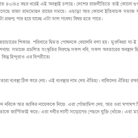
৷ গত ৪০/৪৫ বছর ধরেই এই অবস্থাই চলছে। দেশের রাজনীতিতে তাই কোনো গুণ
ার এসেছে রাজা রামমোহন রায়ের সময়ে। এছাড়া আর কোনো ইতিবাচক সমাজ স
 প্রজন্ম পার হয়ে যাচ্ছে এটা ভাল গবেষ্য বিষয় হতে পারে।
 স্বৈরাচারের শিকার৷ পরিবারে দ্বিমত পোষনকে বেয়াদবি বলা হয়। মুরুব্বিরা
শেখায়৷ সমাজে প্রচলিত সংস্কৃতির বিরুদ্ধে সকল নবি, সকল অবতারের অবস্থান ছিল
কিন্তু হিন্দুরাও এর বিপরীতে৷
ারা ব্যবস্থা ঠিক করে নেয়। এই ব্যবস্থার নাম দেয় ঐতিহ্য। বাকিদের ঐতিহ্য রক
 আজাদ নবিকে আর জাকির নায়েককে নিয়ে৷ এরা গোঁজামিল দেয়, আর ওরা ঘপা
কামিতাকে জাস্টিফাই করে। এরা নবীর দাসী সম্ভোগের পেছনে যুক্তি খোঁজে। এরা মান