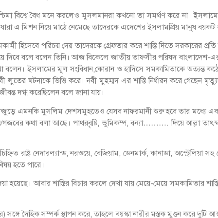
 বিশ্বে বৈধ মনে করলেও মুসলমানরা কখনো তা সমর্থণ করে না। ইসলামের বিরু
ারা এ মিশন নিয়ে মাঠে নেমেছে তাদেরকে এদেশের ইসলামপ্রিয় মানুষ বয়কট
মকামী হিসেবে পরিচয় দেয় তাদেরকে গ্রেফতার করে শাস্তি দিতে সরকারের প্র
্বালিয়ে দিবে বলে বলেন তিনি। আজ বিকেলে জাতীয় তাফসীর পরিষদ বাংলাদেশ-এ
 বলেন। ইসলামের মূল সংবিধান,কোরান ও হাদিসে সমকামিতাকে অত্যন্ত কঠোরভ
 লুতের ঘটনাকে ভিত্তি করে। নবী মুহম্মদ এর শাস্তি নির্ধারন করে গেছেন মৃ
ন্ত দগ্ধ করেছিলেন বলে জানা যায়।
িবীজুড়ে এমনকি মুসলিম দেশসমুহতেও যেসব নাফরমানী শুরু হবে তার মধ্যে একটি
স্তি/গজবের কথা বলা আছে। পাথরবৃষ্টি, ভুমিকম্প, বন্যা………. দিয়ে আল্লা তাৎক
ত রাষ্ট্র নেদারল্যান্ড, নরওয়ে, বেজিয়াম, ডেনমার্ক, কানাডা, অস্ট্রেলিয়া সহ
বিষয় হতে পারে।
তি দেয়া হয়েছে। আবার শাস্তির বিচার করলে দেখা যায় মেয়ে-মেয়ে সমকামিতার শা
) সঙ্গে দৈহিক সম্পর্ক স্থাপন করে, তাহলে বয়স্কা নারীর মস্তক মুণ্ডন করে দুট