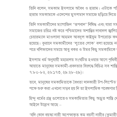
তিনি বলেন, সমকাম ইসলামে অবৈধ ও হারাম। এটাকে পশ্চিমা
হারাম সমকামকে এদেশের মুসলমান সমাজে ছড়িয়ে দিতে য
তিনি সমকামীদের ম্যাগাজিন “রূপবান” নিষিদ্ধ এবং যারা স
সমাজের চরিত্র নষ্ট করে পশ্চিমাদের অশান্তির দাবানল জ
চেয়ারম্যান মাওলানা আহমদ আবদুল কাইয়ূম উপরোক্ত কথা
হয়েছে। কুরানে সমকামীদের ‘লুতের লোক’ বলা হয়েছে নবী
পরে খলিফাদের সময়ে আবু বকর ও উমর কিছু সমকামিকে জীব
ইসলাম ধর্ম অনুযায়ী মহাপ্রলয় সংঘটিত হওয়ার আগে পৃথ
আয়াতে মানুষের সমকামী-প্রবনতার বিরুদ্ধে বিচিত্র সব শা
৭:৮০-৮২, ২৬:১৭৩, ২৯:২৮-২৯)।
তবে, মানুষের সমকামিতাকে বৈধতা দানকারী টপ-লিস্টেড চিহ্নি
পক্ষে শুরু করা এখনো সম্ভব হয় নি তা ইসলামিক গবেষণার 
হিন্দু ধর্মের গ্রন্থ গুলোতেও সমকামিতার কিছু অদ্ভুত শাস্
আইনে উল্লেখ আছে –
‘যদি কোন বয়স্কা নারী অপেক্ষাকৃত কম বয়সী নারীর (কুমারীর