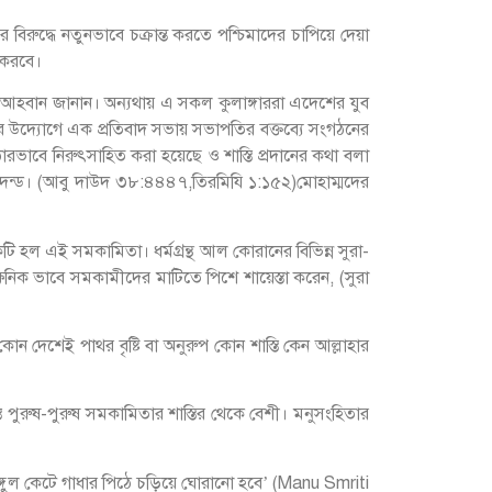
দ্ধে নতুনভাবে চক্রান্ত করতে পশ্চিমাদের চাপিয়ে দেয়া
 করবে।
তি আহবান জানান। অন্যথায় এ সকল কুলাঙ্গাররা এদেশের যুব
র উদ্যোগে এক প্রতিবাদ সভায় সভাপতির বক্তব্যে সংগঠনের
াবে নিরুৎসাহিত করা হয়েছে ও শাস্তি প্রদানের কথা বলা
ত্যুদন্ড। (আবু দাউদ ৩৮:৪৪৪৭,তিরমিযি ১:১৫২)মোহাম্মদের
 হল এই সমকামিতা। ধর্মগ্রন্থ আল কোরানের বিভিন্ন সুরা-
্ষনিক ভাবে সমকামীদের মাটিতে পিশে শায়েস্তা করেন, (সুরা
 কোন দেশেই পাথর বৃষ্টি বা অনুরুপ কোন শাস্তি কেন আল্লাহার
স্তি পুরুষ-পুরুষ সমকামিতার শাস্তির থেকে বেশী। মনুসংহিতার
ি আঙ্গুল কেটে গাধার পিঠে চড়িয়ে ঘোরানো হবে’ (Manu Smriti