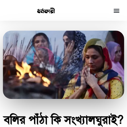
বলির পাঁঠা কি সংখ্যালঘুরাই?