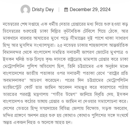
Dristy Dey
December 29, 2024
নভেম্বরের শেষ সপ্তাহে এক ধর্মীয় নেতার গ্রেপ্তারের মধ্য দিয়ে শুরু হওয়া ঝড়
ডিসেম্বরের শুরুতেই ঢাকা দিল্লির কূটনৈতিক টেবিলে গিয়ে ঠেকে, আর
মাঝখানে বারবার আঘাতের মুখে পড়ে সীমান্তের দুই পাশে থাকা সাধারণ
হিন্দু আর মুসলিম সংখ্যালঘুরা। ২৫ নভেম্বর ঢাকার শাহজালাল আন্তর্জাতিক
বিমানবন্দর থেকে বাংলাদেশ সমন্বিত সনাতনী জাগরণ জোটের মুখপাত্র ও
ইসকন ঘনিষ্ঠ ভক্ত চিন্ময় কৃষ্ণ দাসকে রাষ্ট্রদ্রোহ মামলায় গ্রেপ্তার করে ঢাকা
মেট্রোপলিটন পুলিশ অভিযোগ ছিল, তিনি চট্টগ্রামের এক অনুষ্ঠান মঞ্চে
বাংলাদেশের জাতীয় পতাকার ওপর সনাতনী পতাকা রেখে “রাষ্ট্রের প্রতি
অবমাননাকর” আচরণ করেছেন। পরের দিন চট্টগ্রামের মেট্রোপলিটন
ম্যাজিস্ট্রেট কোর্ট তার জামিন আবেদন নামঞ্জুর করে কারাগারে পাঠায়
ভারতের পররাষ্ট্র মন্ত্রণালয় “গভীর উদ্বেগ” জানিয়ে বিবৃতি দেয়, ইসকন
বাংলাদেশও কঠোর ভাষায় গ্রেপ্তার ও জামিন না দেওয়ার সমালোচনা করে।
দেশের ভেতরে হিন্দু সম্প্রদায়ের বিভিন্ন জেলায় বিক্ষোভ, সড়ক অবরোধ,
মন্দির প্রাঙ্গণে অনশন প্রহর শুরু হয় কোথাও কোথাও পুলিশের সঙ্গে সংঘর্ষে
অন্তত একজন নিহত ও অনেকে আহত হন।