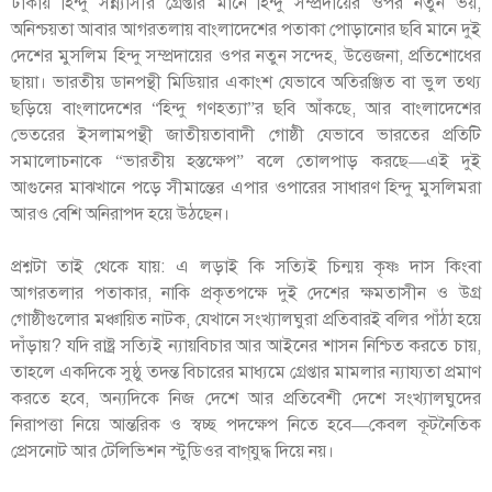
ঢাকায় হিন্দু সন্ন্যাসীর গ্রেপ্তার মানে হিন্দু সম্প্রদায়ের ওপর নতুন ভয়,
অনিশ্চয়তা আবার আগরতলায় বাংলাদেশের পতাকা পোড়ানোর ছবি মানে দুই
দেশের মুসলিম হিন্দু সম্প্রদায়ের ওপর নতুন সন্দেহ, উত্তেজনা, প্রতিশোধের
ছায়া। ভারতীয় ডানপন্থী মিডিয়ার একাংশ যেভাবে অতিরঞ্জিত বা ভুল তথ্য
ছড়িয়ে বাংলাদেশের “হিন্দু গণহত্যা”র ছবি আঁকছে, আর বাংলাদেশের
ভেতরের ইসলামপন্থী জাতীয়তাবাদী গোষ্ঠী যেভাবে ভারতের প্রতিটি
সমালোচনাকে “ভারতীয় হস্তক্ষেপ” বলে তোলপাড় করছে—এই দুই
আগুনের মাঝখানে পড়ে সীমান্তের এপার ওপারের সাধারণ হিন্দু মুসলিমরা
আরও বেশি অনিরাপদ হয়ে উঠছেন।
প্রশ্নটা তাই থেকে যায়: এ লড়াই কি সত্যিই চিন্ময় কৃষ্ণ দাস কিংবা
আগরতলার পতাকার, নাকি প্রকৃতপক্ষে দুই দেশের ক্ষমতাসীন ও উগ্র
গোষ্ঠীগুলোর মঞ্চায়িত নাটক, যেখানে সংখ্যালঘুরা প্রতিবারই বলির পাঁঠা হয়ে
দাঁড়ায়? যদি রাষ্ট্র সত্যিই ন্যায়বিচার আর আইনের শাসন নিশ্চিত করতে চায়,
তাহলে একদিকে সুষ্ঠু তদন্ত বিচারের মাধ্যমে গ্রেপ্তার মামলার ন্যায্যতা প্রমাণ
করতে হবে, অন্যদিকে নিজ দেশে আর প্রতিবেশী দেশে সংখ্যালঘুদের
নিরাপত্তা নিয়ে আন্তরিক ও স্বচ্ছ পদক্ষেপ নিতে হবে—কেবল কূটনৈতিক
প্রেসনোট আর টেলিভিশন স্টুডিওর বাগ্‌যুদ্ধ দিয়ে নয়।