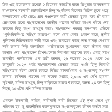
ঠিক এই উত্তেজনার মধ্যেই ২ ডিসেম্বর ভারতীয় রাজ্য ত্রিপুরার আগরতলায়
বাংলাদেশ সহকারী হাইকমিশনে হিন্দু সংগঠনের বিক্ষোভ মিছিল ঢুকে পড়ে,
কম্পাউন্ডের গেট ভেঙে প্রায় পঞ্চাশজন কর্মী ভেতরে ঢুকে “জয় শ্রী রাম”
স্লোগানের মধ্যে বাংলাদেশের জাতীয় পতাকা নামিয়ে আগুন ধরিয়ে দেয়,
ভবনের কিছু অংশ ভাঙচুর করে। বাংলাদেশ পররাষ্ট্র মন্ত্রণালয় এটিকে
“পূর্বপরিকল্পিত সহিংস আক্রমণ” বলে ঘোর ক্ষোভ প্রকাশ করে, স্থানীয়
পুলিশের নিষ্ক্রিয়তাকে দায়ী করে এবং ভারতের কাছে দ্রুত ব্যবস্থা নেওয়ার
দাবি জানায় দিল্লি ঘটনাটিকে “গভীরভাবে দুঃখজনক” বলে স্বীকার করে
আশ্বাস দেয়, বাংলাদেশ মিশনগুলোর নিরাপত্তা বাড়ানো হবে। একই সাথে
ভারতীয় পার্লামেন্টে এক মন্ত্রী জানায়, ২৬ নভেম্বর ২০২৪ থেকে ২৫
জানুয়ারি ২০২৫ পর্যন্ত বাংলাদেশের ভেতরে অন্তত ৭৬টি হিন্দু বিরোধী
সহিংসতার ঘটনা রেকর্ড হয়েছে বিভিন্ন মানবাধিকার ও সংখ্যালঘু সংগঠন
জানায়, হাসিনার পতনের পর কয়েক সপ্তাহে ২,০০০ এর বেশি হামলা,
লুটপাট, মন্দির ভাঙচুর, হিন্দু বাড়িঘরে আক্রমণ হয়েছে, অন্তত ২৩ জন হিন্দু
নিহত, ১৫০টির বেশি মন্দির আক্রান্ত।
একজন উভকামী, নাস্তিক, নারীবাদী নারী হিসেবে এই দৃশ্য দেখে খুব
পরিষ্কার হয়, ভূ রাজনীতির ক্যালকুলাসে সংখ্যালঘুদের জীবন কতটা সস্তা।