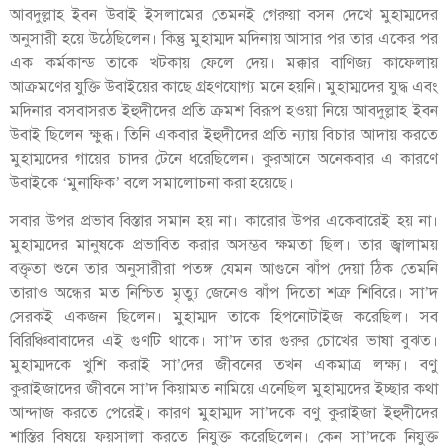
আবদুল্লাহ ইবন উবাই ইসলামের তেমনই গেরুয়া বসন দেখে মুহাম্মদের
অনুসারী হয়ে উঠেছিলেন। কিন্তু মুহাম্মদ মদিনায় আসার পর তার একের পর
এক কর্মকান্ড তাকে খটকায় ফেলে দেয়। মক্কার বাণিজ্য কাফেলায়
আক্রমণের যুক্তি উবাইয়ের কাছে গ্রহণযোগ্য মনে হয়নি। মুহাম্মদের যুদ্ধ এবং
মদিনার বসবাসরত ইহুদীদের প্রতি ক্রমশ বিরূপ হওয়া নিয়ে আবদুল্লাহ ইবন
উবাই ছিলেন ক্ষুব্ধ। তিনি একবার ইহুদীদের প্রতি ন্যায় বিচার আদায় করতে
মুহাম্মদের গায়ের চাদর টেনে ধরেছিলেন। কুরআনে অনেকবার এ কারণে
উবাইকে ‘মুনাফিক’ বলে সমালোচনা করা হয়েছে।
সবার উপর প্রভাব বিস্তার সমান হয় না। কারোর উপর একেবারেই হয় না।
মুহাম্মদের মানুষকে প্রভাবিত করার অসম্ভব ক্ষমতা ছিল। তার জ্বালাময়
বক্তৃতা শুনে তার অনুসারীরা পতঙ্গ যেমন আগুনে ঝাঁপ দেয়া ঠিক তেমনি
তারাও অন্ধের মত নিশ্চিত মৃত্যু জেনেও ঝাঁপ দিতো শত্রু শিবিরে। সা’দ
সেরকই একজন ছিলেন। মুহাম্মদ তাকে হিপনোটাইজ করেছিল। সব
বিরিঞ্চিবাবাদের এই গুণটি থাকে। সা’দ তার গুরুর চোখের ভাষা বুঝত।
মুহাম্মদকে খুশি করাই সা’দের জীবনের তখন একমাত্র লক্ষ্য। বণু
কুরাইজাদের জীবনে সা’দ কিয়ামত নামিয়ে এনেছিল মুহাম্মদের ইচ্ছার কথা
আন্দাজ করতে পেরেই। কারণ মুহাম্মদ সা’দকে বণু কুরাইজা ইহুদীদের
শাস্তির বিষয়ে ফয়সালা করতে নিযুক্ত করেছিলেন। কেন সা’দকে নিযুক্ত