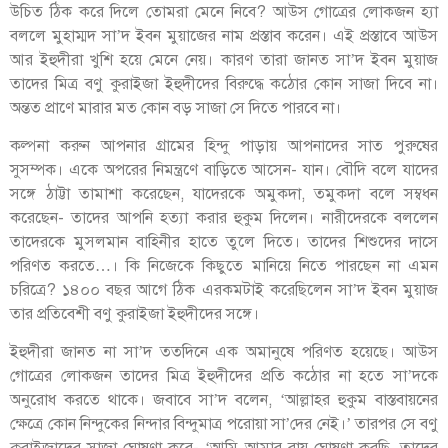
উচিত ঠিক করে দিলে তোমরা মেনে নিবে? আউস গোত্রের লোকজন হ্যা
বললে মুহাম্মদ সা’দ ইবন মুয়াজের নাম প্রস্তাব করেন। এই প্রস্তাবে আউস
আর ইহুদীরা খুশি হয়ে মেনে নেয়। কারণ তারা জানত সা’দ ইবন মুয়াজ
তাদের মিত্র বণু কুরাইজা ইহুদীদের বিরুদ্ধে কঠোর কোন সাজা দিবে না।
অন্তত প্রাণে মারার মত কোন বড় সাজা সে দিতে পারবে না।
কল্পনা করুন আপনার গ্রামের হিন্দু পাড়ায় আপনাদের সাত পুরুষের
সুসম্পক। একে অপরের নিমন্ত্রণে বাড়িতে আসেন- যান। বৌদি বলে যাদের
সঙ্গে ঠাট্টা তামাশা করেছেন, যাদেরকে অমুকদা, তমুকদা বলে সম্বধন
করেছেন- তাদের আপনি হত্যা করার হুকুম দিলেন। নারীদেরকে বললেন
তাদেরকে মুসলমান বাহিনীর হাতে তুলে দিতে। তাদের শিশুদের দাসে
পরিণত করতে…। কি নিজেকে কিছুতে মানিয়ে নিতে পারছেন না এমন
চরিত্রে? ১৪০০ বছর আগে ঠিক এরকমটাই করেছিলেন সা’দ ইবন মুয়াজ
তার প্রতিবেশী বণু কুরাইজা ইহুদীদের সঙ্গে।
ইহুদীরা জানত না সা’দ ততদিনে এক অমানুষে পরিণত হয়েছে। আউস
গোত্রের লোকজন তাদের মিত্র ইহুদীদের প্রতি কঠোর না হতে সা’দকে
অনুরোধ করতে থাকে। জবাবে সা’দ বলেন, ‘আল্লাহর হুকুম বাস্তবায়নের
ক্ষেত্রে কোন নিন্দুকের নিন্দার বিন্দুমাত্র পরোয়া সা’দের নেই।’ তারপর সে বণু