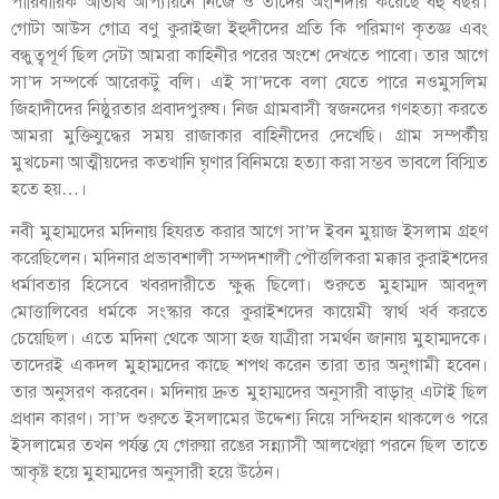
পারিবারিক অতিথি আপ্যায়নে নিজে ও তাদের অংশিদার করেছে বহু বছর।
গোটা আউস গোত্র বণু কুরাইজা ইহুদীদের প্রতি কি পরিমাণ কৃতজ্ঞ এবং
বন্ধুত্বপূর্ণ ছিল সেটা আমরা কাহিনীর পরের অংশে দেখতে পাবো। তার আগে
সা’দ সম্পর্কে আরেকটু বলি। এই সা’দকে বলা যেতে পারে নওমুসলিম
জিহাদীদের নিষ্ঠুরতার প্রবাদপুরুষ। নিজ গ্রামবাসী স্বজনদের গণহত্যা করতে
আমরা মুক্তিযুদ্ধের সময় রাজাকার বাহিনীদের দেখেছি। গ্রাম সম্পর্কীয়
মুখচেনা আত্মীয়দের কতখানি ঘৃণার বিনিময়ে হত্যা করা সম্ভব ভাবলে বিস্মিত
হতে হয়…।
নবী মুহাম্মদের মদিনায় হিযরত করার আগে সা’দ ইবন মুয়াজ ইসলাম গ্রহণ
করেছিলেন। মদিনার প্রভাবশালী সম্পদশালী পৌত্তলিকরা মক্কার কুরাইশদের
ধর্মাবতার হিসেবে খবরদারীতে ক্ষুব্ধ ছিলো। শুরুতে মুহাম্মদ আবদুল
মোত্তালিবের ধর্মকে সংস্কার করে কুরাইশদের কায়েমী স্বার্থ খর্ব করতে
চেয়েছিল। এতে মদিনা থেকে আসা হজ যাত্রীরা সমর্থন জানায় মুহাম্মদকে।
তাদেরই একদল মুহাম্মদের কাছে শপথ করেন তারা তার অনুগামী হবেন।
তার অনুসরণ করবেন। মদিনায় দ্রুত মুহাম্মদের অনুসারী বাড়ার্ এটাই ছিল
প্রধান কারণ। সা’দ শুরুতে ইসলামের উদ্দেশ্য নিয়ে সন্দিহান থাকলেও পরে
ইসলামের তখন পর্যন্ত যে গেরুয়া রঙের সন্ন্যাসী আলখেল্লা পরনে ছিল তাতে
আকৃষ্ট হয়ে মুহাম্মদের অনুসারী হয়ে উঠেন।