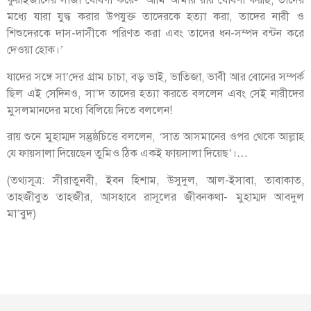
কুরাইজাদের সাজা ঘোষণা করে- ‘আমি আমার রায় ঘোষণা করছি, তাদের
মধ্যে যারা যুদ্ধ করার উপযুক্ত তাদেরকে হত্যা করা, তাদের নারী ও
শিশুদেরকে দাস-দাসীকে পরিণত করা এবং তাদের ধন-সম্পদ বন্টন করে
দেওয়া হোক।’
যাদের সঙ্গে সা’দের গ্রাম চাচা, বড় ভাই, ভাতিজা, ভাবী আর বোনের সম্পর্ক
ছিল এই সেদিনও, সা’দ তাদের হত্যা করতে বললেন এবং সেই নারীদের
মুসলমানদের মধ্যে বিলিয়ে দিতে বললেন!
রায় শুনে মুহাম্মদ সন্তুষ্ঠচিত্তে বললেন, ‘সাত আসমানের ওপর থেকে আল্লাহ
যে ফায়সালা দিয়েছেন তুমিও ঠিক একই ফায়সালা দিয়েছ’।…
(তথ্যসূত্র: সীরাতুনবী, ইবন হিশাম, উসুদুল, আল-ইসাবা, তাবাকাত,
তাহজীবুত তাহজীর, আসহাবে রাসূলের জীবনকথা- মুহাম্মদ আবদুল
মা’বুদ)