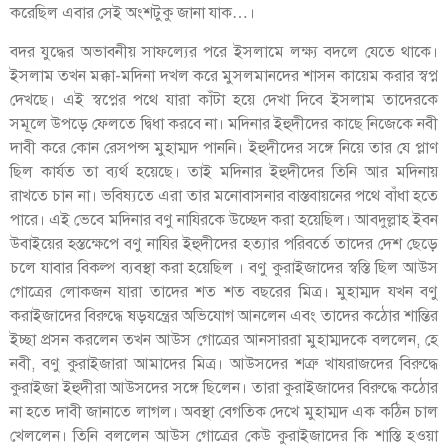
করেছিল এবার সেই অংশটুকু জানা যাক…।
বদর যুদ্ধের অভাবনীয় সাফল্যের পরে ইসলামে লক্ষ্য বদলে যেতে থাকে।
ইসলাম তখন মক্কা-মদিনা দখল করে মুসলমানদের শাসন কায়েম করার স্বপ্ন
দেখছে। এই স্বপ্নের পথে যারা কাঁটা হয়ে দেখা দিবে ইসলাম তাদেরকে
সমূলে উপড়ে ফেলতে দ্বিধা করবে না। মদিনার ইহুদীদের কাছে নিজেকে নবী
দাবী করে কোন রেসপন্স মুহাম্মদ পাননি। ইহুদীদের সঙ্গে নিয়ে তার যে প্লাণ
ছিল কার্যত তা ব্যর্থ হয়েছে। তাই মদিনার ইহুদীদের তিনি আর মদিনায়
রাখতে চান না। ভবিষ্যতে এরা তার মনোবাসনার বাস্তবায়নের পথে বাঁধা হতে
পারে। এই ভেবে মদিনার বণু নাযিরকে উচ্ছেদ করা হয়েছিল। আবদুল্লাহ ইবন
উবাইয়ের হস্তক্ষেপে বণু নাযির ইহুদীদের হত্যার পরিবর্তে তাদের দেশ ছেড়ে
চলে যাবার বিকল্প ব্যবস্থা করা হয়েছিল । বণু কুরাইজাদের স্বস্তি ছিল আউস
গোত্রের লোকজন যারা তাদের শত শত বছরের মিত্র। মুহাম্মদ যখন বণু
করাইজাদের বিরুদ্ধে ষড়যন্ত্রের অভিযোগ আনলেন এবং তাদের কঠোর শান্তির
ইচ্ছা প্রসন করলেন তখন আউস গোত্রের আনসাররা মুহাম্মদকে বললেন, হে
নবী, বণু কুরাইজারা আমাদের মিত্র। আউসদের শত্রু খাযরাজদের বিরুদ্ধে
কুরাইজা ইহুদীরা আউসদের সঙ্গে ছিলেন। তারা কুরাইজাদের বিরুদ্ধে কঠোর
না হতে দাবী জানাতে লাগল। অবস্থা বেগতিক দেখে মুহাম্মদ এক কঠিন চাল
খেললেন। তিনি বললেন আউস গোত্রের কেউ কুরাইজাদের কি শাস্তি হওয়া