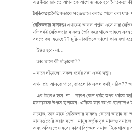
এর উত্তর জানতে আপনাকে আগে জানতে হবে নৈতিকতা কী
নৈতিকতাঃ
নৈতিকতাকে সহজভাবে বলতে গেলে বলা যায়- যা 
নৈতিকতার মানদণ্ডঃ
এখানেই আসল প্রশ্নটা এসে যায়! নৈতিকত
যদি ধর্মই নৈতিকতার মানদণ্ড তৈরি করে থাকে তাহলে সবগ
বলতে বলা হয়েছে?? চুরি-ডাকাতিকে ভালো কাজ বলা হ
– উত্তর হবে- না…
– তার মানে কী দাঁড়ালো??
– মানে দাঁড়ালো, সকল ধর্মের স্রষ্টা একই স্বত্ত্বা।
এখন প্রশ্ন আসতে পারে, তাহলে কি সকল ধর্মই সঠিক?? 
– এর উত্তরও হবে- না… কারণ কোন ধর্মই অপর ধর্মকে জ
ইসলামকে উপরে তুলছেন। এদিকে তার ব্যাংক-ব্যালান্সও 
যাহোক, তার মানে নৈতিকতার মানদণ্ড কোনো আল্লাহ বা ভগবান ব
মানদণ্ড তৈরি করার মতো। মানুষ কর্তৃক সৃষ্ট মানদণ্ড সমাজে
এবং ভবিষ্যতেও হবে। কারণ বিশৃঙ্খল সমাজ টিকে থাকার অন