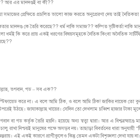
? আর এর মানদণ্ডই বা কী??
সমাজের প্রেক্ষিতে প্রচলিত ভালো কাজ করতে অনুপ্রেরণা দেয় তাই নৈতিকতা
ার মানদণ্ড কে তৈরি করেছে?? ধর্ম নাকি সমাজ?? কল্পিত সৃষ্টিকর্তা নাকি মা
ুলো ধর্মই কি করে প্রায় একই ধরণের বিষয়সমূহকে নৈতিক কিংবা অনৈতিক সার্ট
য়েছে??
আল্লাহ, ভগবান, গড – সব এক??
াস্টিফায়েড করে না। এ বলে আমি ঠিক, ও বলে আমি ঠিক! জাকির নায়েক তো কু
উপরেই উঠছে। জাযাকাল্লাহ খায়ের। সেদিন তো দেখলাম চব্বিশ হাজার টাকা ম
া গড কর্তৃক তৈরি হয়নি। হয়েছে অন্য স্বত্ত্বা দ্বারা। আর এ বিশ্বব্রহ্মাণ্ডে
 চালু রাখা নিশ্চয়ই মানুষের পক্ষে অসম্ভব নয়। তাছাড়া বিবর্তনের ধারা অনুযায়ী 
্তরায়। এই একই কারণে প্রাণীকুলেও কিন্তু তেমন একটা বিশৃঙ্খলা দেখা যায় 