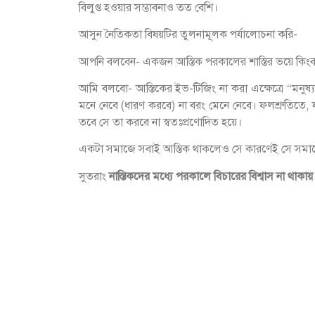
বিলুপ্ত হওয়ার সম্ভাবনাও তত বেশি।
আসুন নৈতিকতা বিষয়টির তুলনামূলক পর্যালোচনা করি-
আপনি বলবেন- একজন আস্তিক পরকালের শাস্তির ভয়ে কিংব
আমি বলবো- আস্তিকের ইভ-টিজিং না করা এক্ষেত্রে “মনু
মনে নেবে (ধারণ করবে) না বরং মেনে নেবে। ফলশ্রুতিতে
তবে সে তা করবে না স্বতঃপ্রণোদিত হয়ে।
একটা সমাজে সবাই আস্তিক থাকলেও সে কারণেই সে সমা
সুতরাং
নাস্তিকদের মধ্যে পরকালে বিচারের বিশ্বাস না থাক