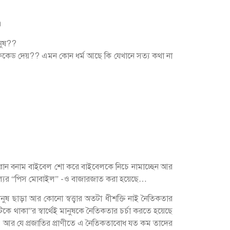
।
নুষ??
িফিকেড দেয়?? এমন কোন ধর্ম আছে কি যেখানে সত্য কথা না
রান বনাম বাইবেল শো করে বাইবেলকে নিচে নামাচ্ছেন আর
ূল্যের “পিস মোবাইল” -ও বাজারজাত করা হয়েছে…
 মানুষ ছাড়া আর কোনো স্বত্ত্বার অতটা ধীশক্তি নাই নৈতিকতার
“টিকে থাকা”র স্বার্থেই মানুষকে নৈতিকতার চর্চা করতে হয়েছে
না। আর যে প্রজাতির প্রাণীতে এ নৈতিকতাবোধ যত কম তাদের