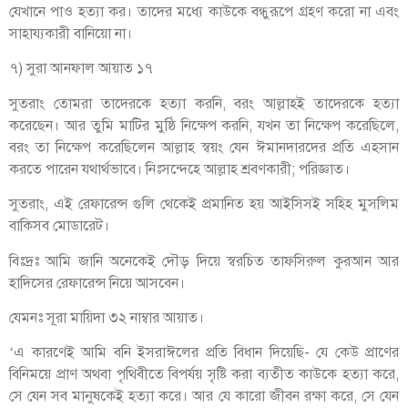
যেখানে পাও হত্যা কর। তাদের মধ্যে কাউকে বন্ধুরূপে গ্রহণ করো না এবং
সাহায্যকারী বানিয়ো না।
৭) সুরা আনফাল আয়াত ১৭
সুতরাং তোমরা তাদেরকে হত্যা করনি, বরং আল্লাহই তাদেরকে হত্যা
করেছেন। আর তুমি মাটির মুষ্ঠি নিক্ষেপ করনি, যখন তা নিক্ষেপ করেছিলে,
বরং তা নিক্ষেপ করেছিলেন আল্লাহ স্বয়ং যেন ঈমানদারদের প্রতি এহসান
করতে পারেন যথার্থভাবে। নিঃসন্দেহে আল্লাহ শ্রবণকারী; পরিজ্ঞাত।
সুতরাং, এই রেফারেন্স গুলি থেকেই প্রমানিত হয় আইসিসই সহিহ মুসলিম
বাকিসব মোডারেট।
বিঃদ্রঃ আমি জানি অনেকেই দৌড় দিয়ে স্বরচিত তাফসিরুল কুরআন আর
হাদিসের রেফারেন্স নিয়ে আসবেন।
যেমনঃ সূরা মায়িদা ৩২ নাম্বার আয়াত।
‘এ কারণেই আমি বনি ইসরাঈলের প্রতি বিধান দিয়েছি- যে কেউ প্রাণের
বিনিময়ে প্রাণ অথবা পৃথিবীতে বিপর্যয় সৃষ্টি করা ব্যতীত কাউকে হত্যা করে,
সে যেন সব মানুষকেই হত্যা করে। আর যে কারো জীবন রক্ষা করে, সে যেন