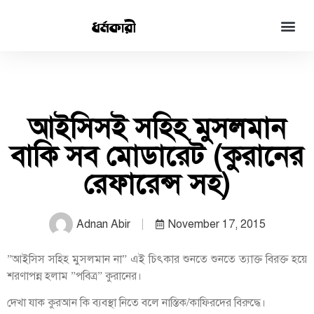
আইসিসই সহিহ মুসলমান
বাকি সব মোডারেট (কুরানের
রেফারেন্স সহ)
Adnan Abir
November 17, 2015
”আইসিস সহিহ মুসলমান না” এই চিৎকার শুনতে শুনতে ত্যাক্ত বিরক্ত হয়ে
শরণাপন্ন হলাম ”পবিত্র” কুরানের।
দেখা যাক কুরআন কি ব্যবস্থা নিতে বলে নাস্তিক/কাফিরদের বিরুদ্ধে।