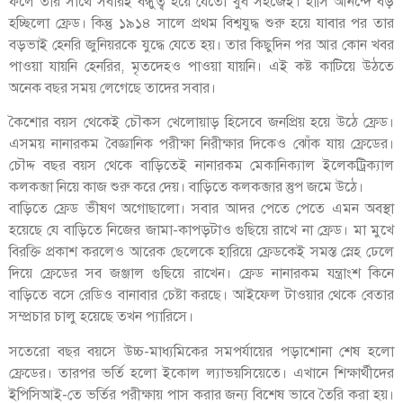
ফলে তার সাথে সবারই বন্ধুত্ব হয়ে যেতো খুব সহজেই। হাসি আনন্দে বড়
হচ্ছিলো ফ্রেড। কিন্তু ১৯১৪ সালে প্রথম বিশ্বযুদ্ধ শুরু হয়ে যাবার পর তার
বড়ভাই হেনরি জুনিয়রকে যুদ্ধে যেতে হয়। তার কিছুদিন পর আর কোন খবর
পাওয়া যায়নি হেনরির, মৃতদেহও পাওয়া যায়নি। এই কষ্ট কাটিয়ে উঠতে
অনেক বছর সময় লেগেছে তাদের সবার।
কৈশোর বয়স থেকেই চৌকস খেলোয়াড় হিসেবে জনপ্রিয় হয়ে উঠে ফ্রেড।
এসময় নানারকম বৈজ্ঞানিক পরীক্ষা নিরীক্ষার দিকেও ঝোঁক যায় ফ্রেডের।
চৌদ্দ বছর বয়স থেকে বাড়িতেই নানারকম মেকানিক্যাল ইলেকট্রিক্যাল
কলকব্জা নিয়ে কাজ শুরু করে দেয়। বাড়িতে কলকব্জার স্তুপ জমে উঠে।
বাড়িতে ফ্রেড ভীষণ অগোছালো। সবার আদর পেতে পেতে এমন অবস্থা
হয়েছে যে বাড়িতে নিজের জামা-কাপড়টাও গুছিয়ে রাখে না ফ্রেড। মা মুখে
বিরক্তি প্রকাশ করলেও আরেক ছেলেকে হারিয়ে ফ্রেডকেই সমস্ত স্নেহ ঢেলে
দিয়ে ফ্রেডের সব জঞ্জাল গুছিয়ে রাখেন। ফ্রেড নানারকম যন্ত্রাংশ কিনে
বাড়িতে বসে রেডিও বানাবার চেষ্টা করছে। আইফেল টাওয়ার থেকে বেতার
সম্প্রচার চালু হয়েছে তখন প্যারিসে।
সতেরো বছর বয়সে উচ্চ-মাধ্যমিকের সমপর্যায়ের পড়াশোনা শেষ হলো
ফ্রেডের। তারপর ভর্তি হলো ইকোল ল্যাভয়সিয়েতে। এখানে শিক্ষার্থীদের
ইপিসিআই-তে ভর্তির পরীক্ষায় পাস করার জন্য বিশেষ ভাবে তৈরি করা হয়।