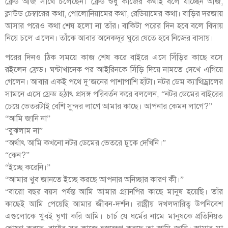
ফ্রেড আজ সাথে চলেছেন। ফ্রেড শুধু কাজের কথাই বলে যাচ্ছেন আজ,
ক্লাউড চেম্বারের কথা, পোলোনিয়ামের কথা, রেডিয়ামের কথা। বাড়ির দরজায়
আসার পরেও কথা শেষ হলো না তাঁর। বাকিটা পরের দিন হবে বলে বিদায়
নিয়ে চলে এলেন। তাঁকে আবার অনেকদূর ঘুরে যেতে হবে নিজের বাসায়।
পরের দিনও ঠিক সময়ে কাজ শেষ করে বাইরে এসে সিঁড়ির কাছে বসে
রইলেন ফ্রেড। ঘন্টাখানেক পর আইরিনকে সিঁড়ি দিয়ে নামতে দেখে এগিয়ে
গেলেন। আবার একই পথে দু’জনের পাশাপাশি হাঁটা। নটর ডেম ক্যাথিড্রালের
সামনে এসে ফ্রেড হঠাৎ প্রসঙ্গ পরিবর্তন করে বললেন, “নটর ডেমের বাইরের
চেয়ে ভেতরটাই বেশি সুন্দর লাগে আমার কাছে। আপনার কেমন লাগে?”
“আমি জানি না”
“বুঝলাম না”
“অর্থাৎ আমি কখনো নটর ডেমের ভেতরে ঢুকে দেখিনি।”
“কেন?”
“ইচ্ছে করেনি।”
“আমার খুব জানতে ইচ্ছে করছে আপনার অনিচ্ছার কারণ কী।”
“বারো বছর বয়স পর্যন্ত আমি আমার গ্র্যানপির কাছে মানুষ হয়েছি। তাঁর
কাছেই আমি পেয়েছি আমার জীবন-দর্শন। রাষ্ট্রীয় দখলদারিত্ব উপনিবেশ
এগুলোকে খুবই ঘৃণা করি আমি। চার্চ যে ধর্মের নামে মানুষকে প্রতিনিয়ত