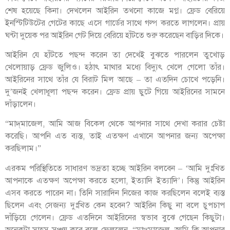
শেষ হয়েছে কিনা। দেখলেন আইরিন তখনো কাজে মগ্ন। ফ্রেড বেরিয়ে
ইনস্টিটিউটের গেটের কাছে এসে গার্ডের সাথে গল্প করতে লাগলেন। প্রায়
ঘন্টা দুয়েক পর আইরিন গেট দিয়ে বেরিয়ে হাঁটতে শুরু করেছেন বাড়ির দিকে।
আইরিন যে হাঁটতে পছন্দ করেন তা দেখেই বুঝতে পারলেন তুখোড়
খেলোয়াড় ফ্রেড জুলিও। হঠাৎ মাথার মধ্যে বিদ্যুৎ খেলে গেলো তাঁর।
আইরিনের সাথে তাঁর যে বিরাট মিল আছে – তা এতদিন চোখে পড়েনি।
দু’জনই খেলাধূলা পছন্দ করেন। ফ্রেড প্রায় ছুটে গিয়ে আইরিনের সামনে
দাঁড়ালেন।
“মাদ্‌মাজেল, আমি আজ বিকেল থেকে আপনার সাথে দেখা করার চেষ্টা
করেছি। আপনি এত ব্যস্ত, তাই এতক্ষণ এখানে আপনার জন্য অপেক্ষা
করছিলাম।”
এরকম পরিস্থিতিতে সাধারণ ভদ্রতা হচ্ছে আইরিন বলবেন – ‘আমি দুঃখিত
আপনাকে এতক্ষণ অপেক্ষা করতে হলো, ইত্যাদি ইত্যাদি’। কিন্তু আইরিন
এসব করতে পারেন না। তিনি সারাদিন নিজের কাজ করছিলেন বলেই ব্যস্ত
ছিলেন এবং সেজন্য দুঃখিত কেন হবেন? আইরিন কিছু না বলে চুপচাপ
দাঁড়িয়ে গেলেন। ফ্রেড এতদিনে আইরিনের স্বভাব বুঝে গেছেন কিছুটা।
অনেকটা সাহস সঞ্চয় করে বলে ফেললেন, “মাদ্‌মাজেল, আমি কি আপনার