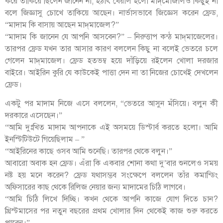
করে তাকিয়ে ছিলেন জানেন না, হঠাৎ খেয়াল হলো মাদ্‌মোজালও কিছুই না
বলে জিজ্ঞাসু চোখে তাকিয়ে আছেন। নার্ভাসভাবে জিজ্ঞেস করেন ফ্রেড,
“মাদাম কি বাসায় আছেন মাদ্‌মাজেল?”
“মাদাম কি জানেন যে আপনি আসবেন?” – নিরুত্তাপ কন্ঠ মাদ্‌মাজেলের।
তারপর ফ্রেড যখন তার আসার কারণ বললেন কিছু না বলেই ভেতরে চলে
গেলেন মাদ্‌মাজেল। ফ্রেড হতভম্ব হয়ে দাঁড়িয়ে রইলেন খোলা দরজার
বাইরে। আইরিন কুরি যে কাউকেই পাত্তা দেন না তা নিজের চোখেই দেখলেন
ফ্রেড।
একটু পর মাদাম নিজে এসে বললেন, “ভেতরে আসুন মঁসিয়ে। বলুন কী
দরকারে এসেছেন।”
“আমি দুঃখিত মাদাম আপনাকে এই অসময়ে ডিস্টার্ব করতে হলো। আমি
ইনস্টিটিউটে গিয়েছিলাম – ”
“আইরিনের কাছে ওসব আমি শুনেছি। তারপর থেকে বলুন।”
আবারো অবাক হন ফ্রেড। এঁরা কি একবার শোনা কথা দু’বার শুনলেও সময়
নষ্ট হয় মনে করেন? ফ্রেড যথাসম্ভব সংক্ষেপে বললেন তাঁর কমান্ডিং
অফিসারের কাছ থেকে রিলিজ নেয়ার জন্য মাদামের চিঠি লাগবে।
“আমি চিঠি লিখে দিচ্ছি। কখন থেকে আপনি কাজে যোগ দিতে চান?
খ্রিস্টমাসের পর নতুন বছরের প্রথম খোলার দিন থেকেই কাজ শুরু করতে
পারেন।”