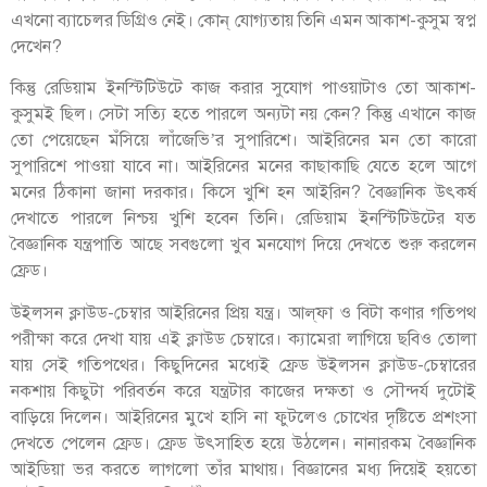
এখনো ব্যাচেলর ডিগ্রিও নেই। কোন্‌ যোগ্যতায় তিনি এমন আকাশ-কুসুম স্বপ্ন
দেখেন?
কিন্তু রেডিয়াম ইনস্টিটিউটে কাজ করার সুযোগ পাওয়াটাও তো আকাশ-
কুসুমই ছিল। সেটা সত্যি হতে পারলে অন্যটা নয় কেন? কিন্তু এখানে কাজ
তো পেয়েছেন মঁসিয়ে লাঁজেভি’র সুপারিশে। আইরিনের মন তো কারো
সুপারিশে পাওয়া যাবে না। আইরিনের মনের কাছাকাছি যেতে হলে আগে
মনের ঠিকানা জানা দরকার। কিসে খুশি হন আইরিন? বৈজ্ঞানিক উৎকর্ষ
দেখাতে পারলে নিশ্চয় খুশি হবেন তিনি। রেডিয়াম ইনস্টিটিউটের যত
বৈজ্ঞানিক যন্ত্রপাতি আছে সবগুলো খুব মনযোগ দিয়ে দেখতে শুরু করলেন
ফ্রেড।
উইলসন ক্লাউড-চেম্বার আইরিনের প্রিয় যন্ত্র। আল্‌ফা ও বিটা কণার গতিপথ
পরীক্ষা করে দেখা যায় এই ক্লাউড চেম্বারে। ক্যামেরা লাগিয়ে ছবিও তোলা
যায় সেই গতিপথের। কিছুদিনের মধ্যেই ফ্রেড উইলসন ক্লাউড-চেম্বারের
নকশায় কিছুটা পরিবর্তন করে যন্ত্রটার কাজের দক্ষতা ও সৌন্দর্য দুটোই
বাড়িয়ে দিলেন। আইরিনের মুখে হাসি না ফুটলেও চোখের দৃষ্টিতে প্রশংসা
দেখতে পেলেন ফ্রেড। ফ্রেড উৎসাহিত হয়ে উঠলেন। নানারকম বৈজ্ঞানিক
আইডিয়া ভর করতে লাগলো তাঁর মাথায়। বিজ্ঞানের মধ্য দিয়েই হয়তো