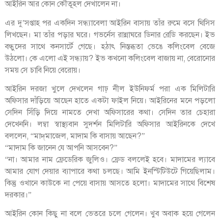
আইরিন আর কোন কৌতূহল দেখালেন না।
এর দু’সপ্তাহ পর একদিন সন্ধ্যাবেলা আইরিন বাসায় তাঁর রুমে বসে থিসিস
লিখছেন। মা তাঁর পড়ার ঘরে। গভর্নেস রান্নাঘরে ডিনার রেডি করছেন। ইভ
বন্ধুদের সাথে কনসার্টে গেছে। হঠাৎ নিস্তব্ধতা ভেঙে কলিংবেল বেজে
উঠলো। কে এলো এই সন্ধ্যায়? ইভ কখনো কলিংবেল বাজায় না, বেরোনোর
সময় সে চাবি নিয়ে বেরোয়।
আইরিন দরজা খুলে দেখলেন গাঢ় নীল ইউনিফর্ম পরা এক মিলিটারি
অফিসার দাঁড়িয়ে আছেন হাতে একটা ফাইল নিয়ে। আইরিনের মনে পড়লো
সেদিন সিঁড়ি দিয়ে নামতে দেখা অফিসারের কথা। সেদিন তার চেহারা
দেখেননি। লম্বা স্বাস্থ্যবান সুদর্শন মিলিটারি অফিসার আইরিনকে দেখে
বললেন, “মাদ্‌মাজেল, মাদাম কি বাসায় আছেন?”
“মাদাম কি জানেন যে আপনি আসবেন?”
“না। আমার নাম ফ্রেডেরিক জুলিও। ফ্রেড বললেই হবে। মাদামের ল্যাবে
আমার যোগ দেয়ার ব্যাপারে কথা চলছে। আমি ইনস্টিটিউটে গিয়েছিলাম।
কিন্তু ওখানে কাউকে না পেয়ে বাসায় আসতে হলো। মাদামের সাথে বিশেষ
দরকার।”
আইরিন কোন কিছু না বলে ভেতরে চলে গেলেন। খুব অবাক হয়ে গেলেন