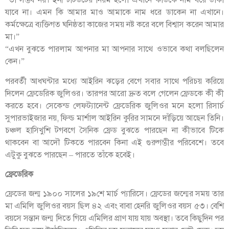
“তা সম্ভব নয়। ইনস্টিটিউটের নিয়ম হলো এখানে কাউকে নাম ধরে ডাকা
যাবে না। এমন কি আমার মাও আমাকে নাম ধরে ডাকেন না এখানে।
কর্মক্ষেত্রে ব্যক্তিগত ঘনিষ্ঠতা কাজের সময় নষ্ট করে বলে বিশ্বাস করেন আমার
মা।”
“এখন বুঝতে পারলাম আপনার মা আপনার সাথে ওভাবে কথা বলছিলেন
কেন।”
পরবর্তী আধঘন্টার মধ্যে আইরিন ঝড়ের বেগে সবার সাথে পরিচয় করিয়ে
দিলেন ফ্রেডেরিক জুলিওর। তারপর আরো দ্রুত বলে গেলেন ফ্রেডকে কী কী
করতে হবে। সেকেন্ড লেফট্যানেন্ট ফ্রেডেরিক জুলিওর মনে হলো রিসার্চ
সুপারভাইজার নয়, ফিল্ড মার্শাল আইরিন কুরির সামনে দাঁড়িয়ে আছেন তিনি।
চঞ্চল হাসিখুশি টগবগে সৈনিক ফ্রেড বুঝতে পারছেন না কীভাবে টিকে
থাকবেন বা আদৌ টিকতে পারবেন কিনা এই গুরুগম্ভীর পরিবেশে। তবে
এটুকু বুঝতে পারছেন – পারতে তাঁকে হবেই।
ফ্রেডেরিক
ফ্রেডের জন্ম ১৯০০ সালের ১৯শে মার্চ প্যারিসে। ফ্রেডের জন্মের সময় তার
মা এমিলি জুলিওর বয়স ছিল ৪২ এবং বাবা হেনরি জুলিওর বয়স ৫৩। বেশি
বয়সে সন্তান জন্ম দিতে গিয়ে এমিলির প্রাণ যায় যায় অবস্থা। তবে কিছুদিন পর