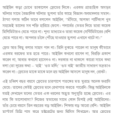
আইরিন কড়া চোখে তাকালেন ফ্রেডের দিকে। এরকম প্রাত্যহিক অসম্ভব
ঘটনার সাথে বৈজ্ঞানিক ঘটনার তুলনা তাঁর কাছে বিজ্ঞান-অবমাননার সমান।
ঠান্ডা গলায় কঠিন ভাবে বললেন আইরিন, “মঁসিয়ে, আলফা পার্টিক্যল খুব
সহজেই তাদের সব শক্তি হারিয়ে ফেলে। পদার্থের ভেতর দিয়ে তারা কয়েক
মিলিমিটারও যেতে পারে না। শূন্য মাধ্যমেও তারা কয়েক সেন্টিমিটারের বেশি
যেতে পারে না। আপনার চাঁদে পৌঁছে যাওয়ার তুলনা এখানে খাটে না।”
ফ্রেড আর কিছু বলার সাহস পান না। তিনি বুঝতে পারেন না মানুষ কীভাবে
এরকম বরফের মত হতে পারে। আইরিন কখনো রাগেন না, বিরক্তি প্রকাশ
করেন না, আবার কখনো হাসেনও না। দরকার না থাকলে কারো সাথে কথা
বলা তো দূরের কথা – ‘হাই’ ‘গুড মর্নিং’ ‘গুড বাই’ জাতীয় সাধারণ ভদ্রতাও
করেন না। ফ্রেডের মাঝে মাঝে মনে হয় আইরিন আসলে মানুষ নন, রোবট।
এই চব্বিশ বছর বয়সে ফ্রেডের চারপাশে পতঙ্গের মত ঘুরছে অনেক ফরাসি
মেয়ে। তাদের কেউই ফ্রেডের মনে রেখাপাত করতে পারেনি। কিন্তু আইরিনকে
যতই দেখছেন মনের ভেতর এক ধরনের অদ্ভুত অনুভূতি হচ্ছে ফ্রেডের। এর
নাম কি ভালোবাসা? নিজের স্বভাবের সাথে কোন মিলই নেই আইরিনের।
তাঁর চেয়ে বয়সে তিন বছরের বড় আইরিন। শিক্ষায় বড় আরো বেশি। আইরিন
মাস্টার্স ডিগ্রি পাস করে ডক্টরেটের জন্য থিসিস লিখছেন। আর ফ্রেডের