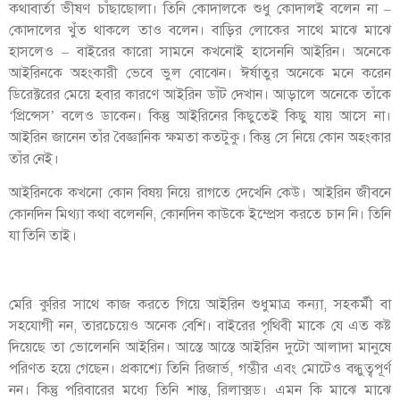
কথাবার্তা ভীষণ চাঁছাছোলা। তিনি কোদালকে শুধু কোদালই বলেন না –
কোদালের খুঁত থাকলে তাও বলেন। বাড়ির লোকের সাথে মাঝে মাঝে
হাসলেও – বাইরের কারো সামনে কখনোই হাসেননি আইরিন। অনেকে
আইরিনকে অহংকারী ভেবে ভুল বোঝেন। ঈর্ষাতুর অনেকে মনে করেন
ডিরেক্টরের মেয়ে হবার কারণে আইরিন ডাঁট দেখান। আড়ালে অনেকে তাঁকে
‘প্রিন্সেস’ বলেও ডাকেন। কিন্তু আইরিনের কিছুতেই কিছু যায় আসে না।
আইরিন জানেন তাঁর বৈজ্ঞানিক ক্ষমতা কতটুকু। কিন্তু সে নিয়ে কোন অহংকার
তাঁর নেই।
আইরিনকে কখনো কোন বিষয় নিয়ে রাগতে দেখেনি কেউ। আইরিন জীবনে
কোনদিন মিথ্যা কথা বলেননি, কোনদিন কাউকে ইম্প্রেস করতে চান নি। তিনি
যা তিনি তাই।
মেরি কুরির সাথে কাজ করতে গিয়ে আইরিন শুধুমাত্র কন্যা, সহকর্মী বা
সহযোগী নন, তারচেয়েও অনেক বেশি। বাইরের পৃথিবী মাকে যে এত কষ্ট
দিয়েছে তা ভোলেননি আইরিন। আস্তে আস্তে আইরিন দুটো আলাদা মানুষে
পরিণত হয়ে গেছেন। প্রকাশ্যে তিনি রিজার্ভ, গম্ভীর এবং মোটেও বন্ধুত্বপূর্ণ
নন। কিন্তু পরিবারের মধ্যে তিনি শান্ত, রিলাক্সড। এমন কি মাঝে মাঝে