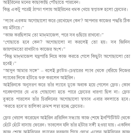
আইরিনের মনের কাছাকাছি পৌঁছাতে পারবেন।
কিন্তু একটু পরেই ঠান্ডা গলায় আইরিনের ধমক খেয়ে স্বপ্নভঙ্গ হলো ফ্রেডের।
“ল্যাব এরকম অগোছালো করে রেখেছেন কেন? আপনার কাজের পদ্ধতি ঠিক
নয় মঁসিয়ে।”
“কাজ করছিলাম তো মাদ্‌মাজেল, পরে সব গুছিয়ে রাখবো।”
“গোছাতে হবে কেন? অগোছালো না করলেই তো হয়। সব জিনিস
জায়গামতো রাখাটাও কাজের অংশ।”
“কিন্তু মাদ্‌মাজেল যন্ত্রপাতি নিয়ে কাজ করতে গেলে কিছুটা অগোছালো তো
হবেই।”
“আসুন আমার সঙ্গে” – বলেই ক্লাউড-চেম্বারের ল্যাব থেকে বেরিয়ে নিজের
ল্যাবের দিকে হাঁটতে শুরু করলেন আইরিন।
আইরিনকে অনুসরণ করে তাঁর ল্যাবে ঢুকে অবাক হয়ে গেলেন ফ্রেড। কোন
গবেষণাগার যে এত গোছালো হতে পারে ফ্রেডের ধারণা ছিল না। ফ্রেড
বুঝতে পারলেন তাঁর চিরদিনের অগোছালো স্বভাব এবার বদলাতে হবে।
‘করতে হবে’র তালিকা ক্রমশ লম্বা হচ্ছে ফ্রেডের।
ফ্রেড খেয়াল করেছেন আইরিন প্রতিদিন সন্ধ্যায় কাজ শেষে ইনস্টিটিউট থেকে
হেঁটে হেঁটে বাসায় ফেরেন। ভাবলেন যদি তাঁর হাঁটার সঙ্গী হওয়া যায়। একদিন
কাজ শেষে আইরিনের ল্যাবের দরজায় গিয়ে দেখে এলেন আইরিনের কাজ