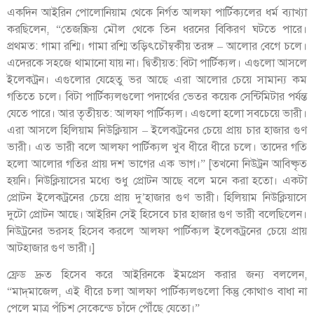
একদিন আইরিন পোলোনিয়াম থেকে নির্গত আলফা পার্টিক্যলের ধর্ম ব্যাখ্যা
করছিলেন, “তেজষ্ক্রিয় মৌল থেকে তিন ধরনের বিকিরণ ঘটতে পারে।
প্রথমত: গামা রশ্মি। গামা রশ্মি তড়িৎচৌম্বকীয় তরঙ্গ – আলোর বেগে চলে।
এদেরকে সহজে থামানো যায় না। দ্বিতীয়ত: বিটা পার্টিক্যল। এগুলো আসলে
ইলেকট্রন। এগুলোর যেহেতু ভর আছে এরা আলোর চেয়ে সামান্য কম
গতিতে চলে। বিটা পার্টিক্যলগুলো পদার্থের ভেতর কয়েক সেন্টিমিটার পর্যন্ত
যেতে পারে। আর তৃতীয়ত: আলফা পার্টিক্যল। এগুলো হলো সবচেয়ে ভারী।
এরা আসলে হিলিয়াম নিউক্লিয়াস – ইলেকট্রনের চেয়ে প্রায় চার হাজার গুণ
ভারী। এত ভারী বলে আলফা পার্টিক্যল খুব ধীরে ধীরে চলে। তাদের গতি
হলো আলোর গতির প্রায় দশ ভাগের এক ভাগ।” [তখনো নিউট্রন আবিষ্কৃত
হয়নি। নিউক্লিয়াসের মধ্যে শুধু প্রোটন আছে বলে মনে করা হতো। একটা
প্রোটন ইলেকট্রনের চেয়ে প্রায় দু’হাজার গুণ ভারী। হিলিয়াম নিউক্লিয়াসে
দুটো প্রোটন আছে। আইরিন সেই হিসেবে চার হাজার গুণ ভারী বলেছিলেন।
নিউট্রনের ভরসহ হিসেব করলে আলফা পার্টিক্যল ইলেকট্রনের চেয়ে প্রায়
আটহাজার গুণ ভারী।]
ফ্রেড দ্রুত হিসেব করে আইরিনকে ইমপ্রেস করার জন্য বললেন,
“মাদ্‌মাজেল, এই ধীরে চলা আলফা পার্টিক্যলগুলো কিন্তু কোথাও বাধা না
পেলে মাত্র পঁচিশ সেকেন্ডে চাঁদে পৌঁছে যেতো।”