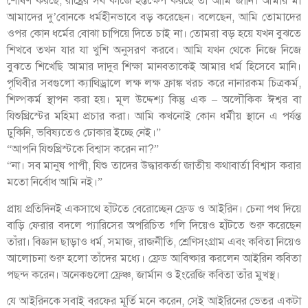
শোষণ করছে, রাষ্ট্রের সব কাজে হস্তক্ষেপ করছে তা আমি জানি। আমার মা
আমাদের দু’বোনকে ধর্মহীনভাবে বড় করেছেন। বলেছেন, আমি তোমাদের
ওপর কোন ধর্মের বোঝা চাপিয়ে দিতে চাই না। তোমরা বড় হয়ে যখন বুঝতে
শিখবে তখন যার যা খুশি অনুসরণ করবে। আমি যখন থেকে নিজে নিজে
বুঝতে শিখেছি আমার দাদুর শিক্ষা মানবতাকেই আমার ধর্ম হিসেবে মানি।
পৃথিবীর সবগুলো ক্যাথিড্রালে লক্ষ লক্ষ ফ্রাঙ্ক খরচ করে নানারকম চিত্রকর্ম,
শিল্পকর্ম স্থাপন করা হয়। মূল উদ্দেশ্য কিন্তু এক – অলৌকিক ঈশ্বর বা
যিশুখ্রিস্টের মহিমা প্রচার করা। আমি কখনোই কোন ধর্মীয় স্থানে এ পর্যন্ত
ঢুকিনি, ভবিষ্যতেও ঢোকার ইচ্ছে নেই।”
“আপনি যিশুখ্রিস্টকে বিশ্বাস করেন না?”
“না। সব মানুষ পাপী, যিশু তাদের উদ্ধারকর্তা জাতীয় কথাবার্তা বিশ্বাস করার
মতো নির্বোধ আমি নই।”
প্রায় প্রতিদিনই একসাথে হাঁটতে বেরোচ্ছেন ফ্রেড ও আইরিন। চেনা পথ দিয়ে
বাড়ি ফেরার বদলে প্যারিসের অপরিচিত গলি দিয়েও হাঁটতে শুরু করেছেন
তাঁরা। বিজ্ঞান ছাড়াও ধর্ম, সমাজ, রাজনীতি, শ্রেণিসংগ্রাম এবং কবিতা নিয়েও
আলোচনা শুরু হলো তাঁদের মধ্যে। ফ্রেড আবিষ্কার করলেন আইরিন কবিতা
পছন্দ করেন। অনেকগুলো ফ্রেঞ্চ, জার্মান ও ইংরেজি কবিতা তাঁর মুখস্থ।
যে আইরিনকে সবাই বরফের মূর্তি মনে করেন, সেই আইরিনের ভেতর একটা