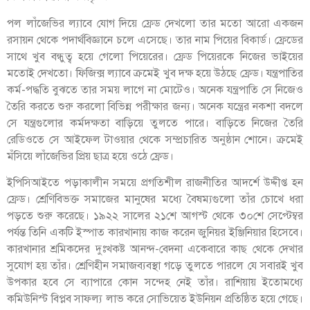
পল লাঁজেভির ল্যাবে যোগ দিয়ে ফ্রেড দেখলো তার মতো আরো একজন
রসায়ন থেকে পদার্থবিজ্ঞানে চলে এসেছে। তার নাম পিয়ের বিকার্ড। ফ্রেডের
সাথে খুব বন্ধুত্ব হয়ে গেলো পিয়েরের। ফ্রেড পিয়েরকে নিজের ভাইয়ের
মতোই দেখতো। ফিজিক্স ল্যাবে ক্রমেই খুব দক্ষ হয়ে উঠছে ফ্রেড। যন্ত্রপাতির
কর্ম-পদ্ধতি বুঝতে তার সময় লাগে না মোটেও। অনেক যন্ত্রপাতি সে নিজেও
তৈরি করতে শুরু করলো বিভিন্ন পরীক্ষার জন্য। অনেক যন্ত্রের নকশা বদলে
সে যন্ত্রগুলোর কর্মদক্ষতা বাড়িয়ে তুলতে পারে। বাড়িতে নিজের তৈরি
রেডিওতে সে আইফেল টাওয়ার থেকে সম্প্রচারিত অনুষ্ঠান শোনে। ক্রমেই
মঁসিয়ে লাঁজেভির প্রিয় ছাত্র হয়ে ওঠে ফ্রেড।
ইপিসিআইতে পড়াকালীন সময়ে প্রগতিশীল রাজনীতির আদর্শে উদ্দীপ্ত হন
ফ্রেড। শ্রেণিবিভক্ত সমাজের মানুষের মধ্যে বৈষম্যগুলো তাঁর চোখে ধরা
পড়তে শুরু করেছে। ১৯২২ সালের ২১শে আগস্ট থেকে ৩০শে সেপ্টেম্বর
পর্যন্ত তিনি একটি ইস্পাত কারখানায় কাজ করেন জুনিয়র ইঞ্জিনিয়ার হিসেবে।
কারখানার শ্রমিকদের দুঃখকষ্ট আনন্দ-বেদনা একেবারে কাছ থেকে দেখার
সুযোগ হয় তাঁর। শ্রেণিহীন সমাজব্যবস্থা গড়ে তুলতে পারলে যে সবারই খুব
উপকার হবে সে ব্যাপারে কোন সন্দেহ নেই তাঁর। রাশিয়ায় ইতোমধ্যে
কমিউনিস্ট বিপ্লব সাফল্য লাভ করে সোভিয়েত ইউনিয়ন প্রতিষ্ঠিত হয়ে গেছে।