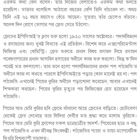
এরকম কথা কেন বলেন। তাঁর নিজের বেলাতেও এরকম কথা শুনতে
হয়েছিল। ডাক্তার বলেছিল আঠারো বছরের বেশি তিনি বাঁচবেন না। অথচ
তিনি এই ৬১ বছর বয়সেও বেঁচে আছেন। সুতরাং তাঁর ছেলেও বাঁচবে।
অনেক দিন রোগে ভোগার পর ফ্রেড সেরে উঠলো।
ফ্রেডের ইপিসিআই’র ক্লাস শুরু হলো ১৯২০ সালের অক্টোবরে। পদার্থবিজ্ঞান
ও রসায়নের জন্য খুবই বিখ্যাত এই প্রতিষ্ঠান। বিশেষ করে এক্সপেরিমেন্টাল
ফিজিক্স এবং কেমিস্ট্রি। ফ্রেড শুরুতে প্রধান বিষয় রসায়ন নিয়ে রসায়ন
গবেষণাগারের প্রধান আলবিন হলারের অধীনে কাজ শুরু করলো। কিন্তু ক’দিন
পরেই মত বদলালো। তার মনে হলো পদার্থবিজ্ঞানের প্রধান পল লাঁজেভি’র
অধীনে কাজ না করতে পারলে ইপিসিআইতে পড়ার কোন মানেই হয় না। পল
লাঁজেভি এখানেই পিয়ের কুরির অধীনে পড়াশোনা করেছেন, আবার এখানেই
শিক্ষকতা করছেন। পিয়ের কুরির মৃত্যুর পর ফিজিক্সের হেড হয়েছেন পল
লাঁজেভি।
পিয়ের আর মেরি কুরির ছবি ফ্রেমে বাঁধানো আছে ফ্রেডের বাড়িতে। ছোটবেলা
থেকেই ফ্রেড দেখেছে তার দিদিরা দেবীর মত শ্রদ্ধা করে মাদাম কুরিকে।
পিয়ের আর মেরি কুরি ফ্রান্সের সকল ছাত্রছাত্রীর আদর্শ। পিয়েরের ছাত্র ও বন্ধু
পল লাঁজেভিও এখন জীবন্ত কিংবদন্তী। লাঁজেভির প্যারা ও ডায়া-ম্যাগনেটিক
থিওরি বিশ্বব্যাপী সমাদৃত।