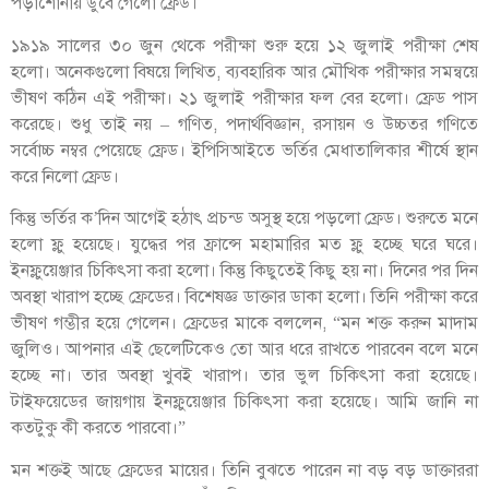
পড়াশোনায় ডুবে গেলো ফ্রেড।
১৯১৯ সালের ৩০ জুন থেকে পরীক্ষা শুরু হয়ে ১২ জুলাই পরীক্ষা শেষ
হলো। অনেকগুলো বিষয়ে লিখিত, ব্যবহারিক আর মৌখিক পরীক্ষার সমন্বয়ে
ভীষণ কঠিন এই পরীক্ষা। ২১ জুলাই পরীক্ষার ফল বের হলো। ফ্রেড পাস
করেছে। শুধু তাই নয় – গণিত, পদার্থবিজ্ঞান, রসায়ন ও উচ্চতর গণিতে
সর্বোচ্চ নম্বর পেয়েছে ফ্রেড। ইপিসিআইতে ভর্তির মেধাতালিকার শীর্ষে স্থান
করে নিলো ফ্রেড।
কিন্তু ভর্তির ক’দিন আগেই হঠাৎ প্রচন্ড অসুস্থ হয়ে পড়লো ফ্রেড। শুরুতে মনে
হলো ফ্লু হয়েছে। যুদ্ধের পর ফ্রান্সে মহামারির মত ফ্লু হচ্ছে ঘরে ঘরে।
ইনফ্লুয়েঞ্জার চিকিৎসা করা হলো। কিন্তু কিছুতেই কিছু হয় না। দিনের পর দিন
অবস্থা খারাপ হচ্ছে ফ্রেডের। বিশেষজ্ঞ ডাক্তার ডাকা হলো। তিনি পরীক্ষা করে
ভীষণ গম্ভীর হয়ে গেলেন। ফ্রেডের মাকে বললেন, “মন শক্ত করুন মাদাম
জুলিও। আপনার এই ছেলেটিকেও তো আর ধরে রাখতে পারবেন বলে মনে
হচ্ছে না। তার অবস্থা খুবই খারাপ। তার ভুল চিকিৎসা করা হয়েছে।
টাইফয়েডের জায়গায় ইনফ্লুয়েঞ্জার চিকিৎসা করা হয়েছে। আমি জানি না
কতটুকু কী করতে পারবো।”
মন শক্তই আছে ফ্রেডের মায়ের। তিনি বুঝতে পারেন না বড় বড় ডাক্তাররা