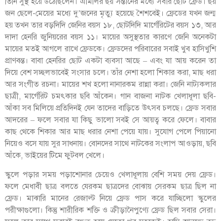
তিনি সুস্থ হয়ে উঠেছিলেন। এমিলির ছয় সন্তানের মধ্যে সবার ছোট ফ্রেড। ছয়
জন ছেলে-মেয়ের মধ্যে দু’জনের মৃত্যু হয়েছে শৈশবেই। ফ্রেডের যখন জন্ম
হয় তখন তার বড়দিদি জেনির বয়স ১৮, ছোটদিদি মার্গেরিটের বয়স ১৩, আর
দাদা হেনরি জুনিয়রের বয়স ১১। মায়ের অসুস্থতার কারণে জেনি অনেকটা
মায়ের মতই আগলে রাখে ফ্রেডকে। ফ্রেডদের পরিবারের সবাই খুব হাসিখুশি
প্রাণবন্ত। বাবা হেনরির ছোট একটা ব্যবসা আছে – এবং যা আয় করেন তা
দিয়ে বেশ সচ্ছলভাবেই সংসার চলে। তাঁর নেশা হলো শিকার করা, মাছ ধরা
আর সংগীত রচনা। মায়ের শখ হলো নানারকম রান্না করা। জেনি নাট্যকলার
ছাত্রী, মার্গেরিট চমৎকার ছবি আঁকেন। গান বাজনা নাটক খেলাধূলা ছবি-
আঁকা সব মিলিয়ে প্রতিদিনই যেন তাদের বাড়িতে উৎসব চলছে। ফ্রেড সবার
আদরের – ফলে সবার যা কিছু ভালো সবই সে আয়ত্ব করে ফেলে। বাবার
কাছ থেকে শিকার আর মাছ ধরার নেশা পেয়ে যায়। সুযোগ পেলে পিয়ানো
নিয়েও বসে যায় সুর সাধনায়। বোনদের সাথে নাটকের সংলাপ আওড়ায়, ছবি
আঁকে, ভাইয়ের টিমে ফুটবল খেলে।
স্কুলে পড়ার সময় পড়াশোনার চেয়েও খেলাধূলায় বেশি সময় দেয় ফ্রেড।
ফলে মেধাবী ছাত্র বলতে যেরকম ছাত্রদের বোঝায় সেরকম ছাত্র ছিল না
ফ্রেড। মাঝারি মানের রেজাল্ট নিয়ে ফ্রেড পাস করে যাচ্ছিলো স্কুলের
পরীক্ষাগুলো। কিন্তু শারীরিক শক্তি ও ক্রীড়ানৈপুণ্যে ফ্রেড ছিল সবার সেরা।