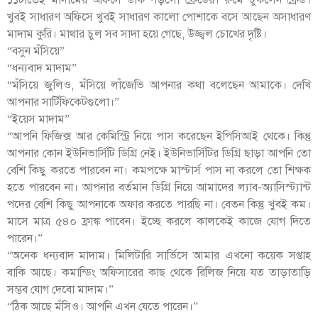
১১টাতেই মাদামের অফিসে ডাক পড়লো ফ্রেডের। রুমে ঢুকলেন ফ্রেড।
খুবই সাধারণ অফিসে খুবই সাধারণ কালো পোশাকে বসে আছেন অসাধারণ
মাদাম কুরি। মাথার চুল সব সাদা হয়ে গেছে, উজ্জ্বল চোখের দৃষ্টি।
“বসুন মঁসিয়ে”
“ধন্যবাদ মাদাম”
“মঁসিয়ে জুলিও, মঁসিয়ে লাঁজেভি আপনার কথা বলেছেন আমাকে। দেখি
আপনার সার্টিফিকেটগুলো।”
“ইয়েস মাদাম”
“আপনি ফিজিক্স আর কেমিস্ট্রি নিয়ে পাস করেছেন ইপিসিআই থেকে। কিন্তু
আপনার কোন ইউনিভার্সিটি ডিগ্রি নেই। ইউনিভার্সিটির ডিগ্রি ছাড়া আপনি তো
বেশি কিছু করতে পারবেন না। কমপক্ষে মাস্টার্স পাস না করলে তো শিক্ষক
হতে পারবেন না। আপনার বর্তমান ডিগ্রি নিয়ে আমাদের ল্যাব-অ্যাসিস্ট্যান্ট
পদের বেশি কিছু আপনাকে অফার করতে পারছি না। বেতন কিন্তু খুবই কম।
মাসে মাত্র ৫৪০ ফ্রাঙ্ক পাবেন। ইচ্ছে করলে কালকেই কাজে যোগ দিতে
পারেন।”
“অনেক ধন্যবাদ মাদাম। মিলিটারি সার্ভিসে আমার এখনো কয়েক সপ্তাহ
বাকি আছে। কমান্ডিং অফিসারের কাছ থেকে রিলিজ নিয়ে যত তাড়াতাড়ি
সম্ভব যোগ দেবো মাদাম।”
“ঠিক আছে মঁসিও। আপনি এখন যেতে পারেন।”