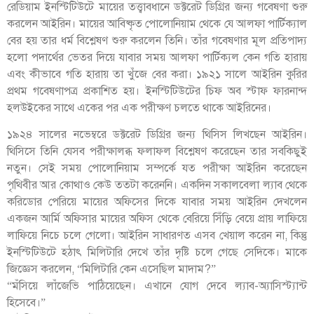
রেডিয়াম ইনস্টিটিউটে মায়ের তত্ত্বাবধানে ডক্টরেট ডিগ্রির জন্য গবেষণা শুরু
করলেন আইরিন। মায়ের আবিষ্কৃত পোলোনিয়াম থেকে যে আলফা পার্টিক্যাল
বের হয় তার ধর্ম বিশ্লেষণ শুরু করলেন তিনি। তাঁর গবেষণার মূল প্রতিপাদ্য
হলো পদার্থের ভেতর দিয়ে যাবার সময় আলফা পার্টিক্যল কেন গতি হারায়
এবং কীভাবে গতি হারায় তা খুঁজে বের করা। ১৯২১ সালে আইরিন কুরির
প্রথম গবেষণাপত্র প্রকাশিত হয়। ইনস্টিটিউটের চিফ অব স্টাফ ফারনান্দ
হলউইকের সাথে একের পর এক পরীক্ষণ চলতে থাকে আইরিনের।
১৯২৪ সালের নভেম্বরে ডক্টরেট ডিগ্রির জন্য থিসিস লিখছেন আইরিন।
থিসিসে তিনি যেসব পরীক্ষালব্ধ ফলাফল বিশ্লেষণ করেছেন তার সবকিছুই
নতুন। সেই সময় পোলোনিয়াম সম্পর্কে যত পরীক্ষা আইরিন করেছেন
পৃথিবীর আর কোথাও কেউ ততটা করেননি। একদিন সকালবেলা ল্যাব থেকে
করিডোর পেরিয়ে মায়ের অফিসের দিকে যাবার সময় আইরিন দেখলেন
একজন আর্মি অফিসার মায়ের অফিস থেকে বেরিয়ে সিঁড়ি বেয়ে প্রায় লাফিয়ে
লাফিয়ে নিচে চলে গেলো। আইরিন সাধারণত এসব খেয়াল করেন না, কিন্তু
ইনস্টিটিউটে হঠাৎ মিলিটারি দেখে তাঁর দৃষ্টি চলে গেছে সেদিকে। মাকে
জিজ্ঞেস করলেন, “মিলিটারি কেন এসেছিল মাদাম?”
“মঁসিয়ে লাঁজেভি পাঠিয়েছেন। এখানে যোগ দেবে ল্যাব-অ্যাসিস্ট্যান্ট
হিসেবে।”