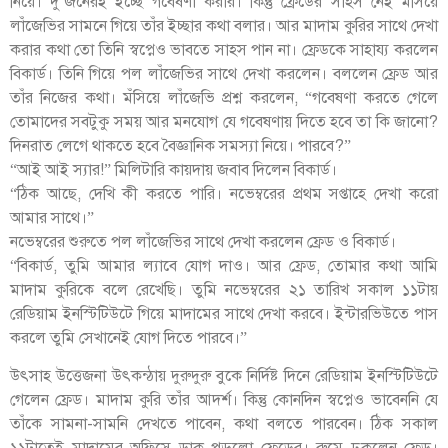
নিয়ে। দু’জনেরই ইচ্ছে গবেষণা করার। কিন্তু ফ্রেডের সাহস নেই মঁসিয়ে
লাঁজেভির সামনে গিয়ে তাঁর ইচ্ছার কথা বলার। আর মাদাম কুরির সাথে দেখা
করার কথা তো তিনি স্বপ্নেও ভাবতে সাহস পান না। ফ্রেডকে সাহায্য করলেন
বিকার্ড। তিনি গিয়ে পল লাঁজেভির সাথে দেখা করলেন। বললেন ফ্রেড আর
তাঁর নিজের কথা। মঁসিয়ে লাঁজেভি প্রশ্ন করলেন, “গবেষণা করতে গেলে
তোমাদের সবটুকু সময় আর মনযোগ যে গবেষণায় দিতে হবে তা কি জানো?
দিনরাত লেগে থাকতে হবে বৈজ্ঞানিক সমস্যা নিয়ে। পারবে?”
“আই আই স্যার!” মিলিটারি কায়দায় জবাব দিলেন বিকার্ড।
“ঠিক আছে, দেখি কী করতে পারি। নভেম্বরের প্রথম সপ্তাহে দেখা করো
আমার সাথে।”
নভেম্বরের শুরুতে পল লাঁজেভির সাথে দেখা করলেন ফ্রেড ও বিকার্ড।
“বিকার্ড, তুমি আমার ল্যাবে যোগ দাও। আর ফ্রেড, তোমার কথা আমি
মাদাম কুরিকে বলে রেখেছি। তুমি নভেম্বরের ২১ তারিখ সকাল ১১টায়
রেডিয়াম ইনস্টিটিউটে গিয়ে মাদামের সাথে দেখা করবে। ইন্টারভিউতে পাস
করলে তুমি সেখানেই যোগ দিতে পারবে।”
উৎসাহ উত্তেজনা উৎকন্ঠায় দুরুদুরু বুকে নির্দিষ্ট দিনে রেডিয়াম ইনস্টিটিউটে
গেলেন ফ্রেড। মাদাম কুরি তাঁর আদর্শ। কিন্তু কোনদিন স্বপ্নেও ভাবেননি যে
তাঁকে সামনা-সামনি দেখতে পাবেন, কথা বলতে পারবেন। ঠিক সকাল