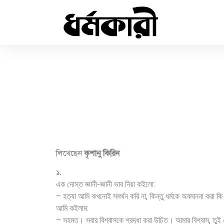
লিখেছেন
কৃশানু কিরিন
১.
এক দোস্ত জ্ঞানী-জ্ঞানী ভাব নিয়া কইলো:
– হত্যা আমি কখনোই সমর্থন করি না, কিন্তু ধর্মকে অবমাননা করা কি
আমি কইলাম:
– সহমত। সবার বিশ্বাসকে শ্রদ্ধা করা উচিত। আমার বিশ্বাস, তুই 