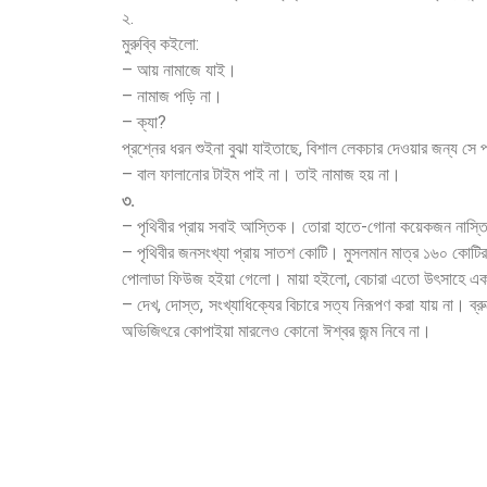
২.
মুরুব্বি কইলো:
– আয় নামাজে যাই।
– নামাজ পড়ি না।
– ক্যা?
প্রশ্নের ধরন শুইনা বুঝা যাইতাছে, বিশাল লেকচার দেওয়ার জন্য স
– বাল ফালানোর টাইম পাই না। তাই নামাজ হয় না।
৩.
– পৃথিবীর প্রায় সবাই আস্তিক। তোরা হাতে-গোনা কয়েকজন নাস্ত
– পৃথিবীর জনসংখ্যা প্রায় সাতশ কোটি। মুসলমান মাত্র ১৬০ কোট
পোলাডা ফিউজ হইয়া গেলো। মায়া হইলো, বেচারা এতো উৎসাহে একটা
– দেখ, দোস্ত, সংখ্যাধিক্যের বিচারে সত্য নিরূপণ করা যায় না। ব্র
অভিজিৎরে কোপাইয়া মারলেও কোনো ঈশ্বর জন্ম নিবে না।