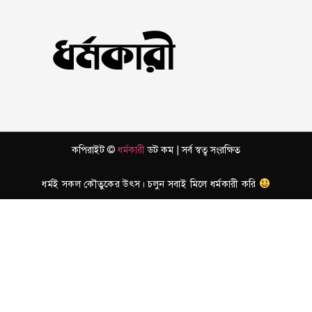
কপিরাইট ©
ধর্মকারী
ডট কম | সর্ব স্বত্ব সংরক্ষিত
ধর্মই সকল কৌতুকের উৎস। চলুন সবাই মিলে ধর্মকারী করি