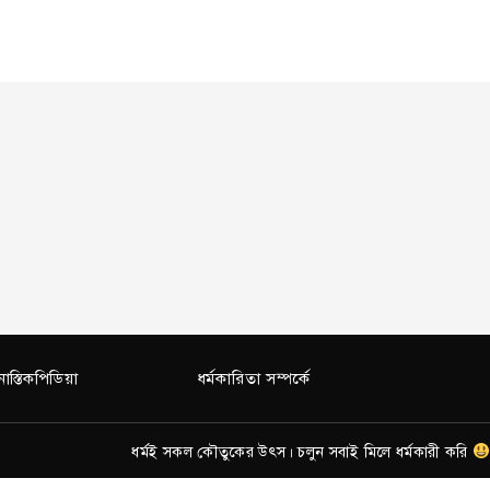
নাস্তিকপিডিয়া
ধর্মকারিতা সম্পর্কে
ধর্মই সকল কৌতুকের উৎস। চলুন সবাই মিলে ধর্মকারী করি