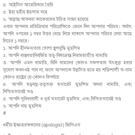
৪. আইসিস আমেরিকার তৈরি
৫. ইহা ছহীহ ইছলাম নহে
৬. আল্লাহু আকবর! কাফেরদের উচিত সাজা হয়েছে
এবার আপনার প্রতিক্রিয়ার পরিপ্রেক্ষিতে জেনে নিন আপনার পরিচয়। অর্থাৎ
আপনি ওপরের ১ নম্বর উত্তর বেছে নিয়ে থাকলে আপনার পরিচয় দেয়া আছে
নিচের ১ নম্বরে।
১. আপনি হীনমন্যতায় ভোগা স্থূলবুদ্ধি মুছলিম
২. আপনি বাস্তবতাবিবর্জিত তত্ত্ব-বিষাক্রান্ত নিরাময়াতীত বামাতি
৩. আপনি এমন বামাতি, যিনি বামদের কোনও সফলতায় উৎফুল্ল হবার
সুযোগ কখনওই পান না, ফলে আপনাকে উল্লসিত হতে হয় শক্তিশালী অ-বাম
কোনও রাষ্ট্রের যে-কোনও বিপর্যয়ে
৪. আপনি ষড়যন্ত্র-তত্ত্বভক্ত মডারেট মুছলিম অথবা বামাতি, এবং
নিশ্চিতভাবেই ভণ্ড
৫. আপনি সুবিধাবাদী ও ধূর্ত মডারেট মুছলিম, এবং নিশ্চিতভাবেই ভণ্ড
৬. আপনি খাছ মুছলিম
#
ধর্মীয় ইজ্জতরক্ষকদের (apologist) জিপিএস