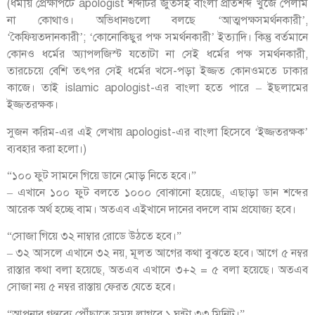
(ধর্মীয় প্রেক্ষাপটে apologist শব্দটির জুতসই বাংলা প্রতিশব্দ খুঁজে পেলাম
না কোথাও। অভিধানগুলো বলছে ‘আত্মপক্ষসমর্থনকারী’,
‘কৈফিয়তদানকারী’; ‘কোনোকিছুর পক্ষ সমর্থনকারী’ ইত্যাদি। কিন্তু বর্তমানে
কোনও ধর্মের অ্যাপলজিস্ট যতোটা না সেই ধর্মের পক্ষ সমর্থনকারী,
তারচেয়ে বেশি তৎপর সেই ধর্মের খসে-পড়া ইজ্জত কোনওমতে ঢাকার
কাজে। তাই islamic apologist-এর বাংলা হতে পারে – ইছলামের
ইজ্জতরক্ষক।
সুজন করিম-এর এই লেখায় apologist-এর বাংলা হিসেবে ‘ইজ্জতরক্ষক’
ব্যবহার করা হলো।)
“১০০ ফুট সামনে গিয়ে ডানে মোড় নিতে হবে।”
– এখানে ১০০ ফুট বলতে ১০০০ বোঝানো হয়েছে, এছাড়া ডান শব্দের
আরেক অর্থ হচ্ছে বাম। অতএব এইখানে দানের বদলে বাম প্রযোজ্য হবে।
“সোজা গিয়ে ৩২ নাম্বার রোডে উঠতে হবে।”
– ৩২ আসলে এখানে ৩২ নয়, মূলত আগের কথা বুঝতে হবে। আগে ৫ নম্বর
রাস্তার কথা বলা হয়েছে, অতএব এখানে ৩+২ = ৫ বলা হয়েছে। অতএব
সোজা নয় ৫ নম্বর রাস্তায় ফেরত যেতে হবে।
“আপনার গন্তব্যে পৌঁছাতে সময় লাগবে ১ ঘন্টা ৩৩ মিনিট।”