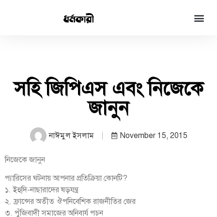
সহি জিপিএস এবং নিজেকে
জানুন
নাঈমুল ইসলাম
November 15, 2015
নিজেকে জানুন
প্যারিসের ঘটনায় আপনার প্রতিক্রিয়া কোনটি?
১. ইহুদি-নাছারাদের ষড়যন্ত্র
২. ফ্রান্সের অতীত ঔপনিবেশিক রাজনীতির জের
৩. পুঁজিবাদী সমাজের অনিবার্য পচন