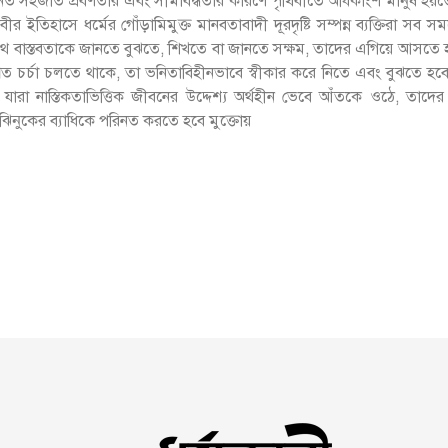
ত সহজাত প্রবণতার এবং সীমাবদ্ধতার কারণে পৃথিবীতে অধিকাংশ মানুষ হয়তো
র ইতিহাসে ধর্মের গোঁড়ামিমুক্ত মানবতাবাদী দূরদৃষ্টি সম্পন্ন ব্যক্তির
ে বাস্তবতাকে জানতে বুঝতে, শিখতে বা জানতে সক্ষম, তাদের এগিয়ে আসতে হব
খিত চর্চা চলতে থাকে, তা ভনিতাবিহীনভাবে স্বীকার করে নিতে এবং বুঝতে হবে
া নাস্তিকতাভিত্তিক জীবনের উদ্দেশ্য অর্থহীন ভেবে আঁতকে ওঠে, তাদের
 ঝিনুকের ব্যাধিকে পরিনত করতে হবে মুক্তোয়