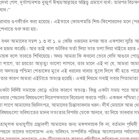
 গেল, দুর্ভাগ্যবশত বুজুর্গ ঈশ্বর/আল্লাহর অস্তিত্ব প্রমাণে ব্যর্থ। তারপর বিচক
 যাব।”
ে রাখার গুণকীর্তন করা হয়েছে। এইভাবে কোমলমতি শিশু-কিশোরদের মনে (পরক
শেখাতে শুরু করা হয়।
ই, যখন আমাদের সম্বল ১.৩ বা ১. ৪ কেজি ওজনের মগজ আর একগাদা স্মৃতি আর 
কভাবে হজম করেছি। আর তাই ঝাল শুটকির ভর্তা দিয়া ভাত ডলা দিয়া খাইতে 
 পরিচায়ক বলে ভাবতে শিখিয়েছে। অথচ আমরা কি কখনো ভেবে দেখি আগুনে পোড়া
গে, তা হয়তো আমৃত্যু ভালো লাগবে, তার মানে এই না যে, আমরা আমাদের নিজ
 কোনো অনভ্যস্ত পশ্চিমা শেতাঙ্গের মুখে এই ধরনের খাবার তুলে দিলে কী হত
ে, তার কারণ আমরা এইটাতে অভ্যস্ত হয়েছি। একই নিয়মে সবাই সবার পিতামাতা 
টা নির্দিষ্ট সমাজে বেড়ে ওঠার কারণে অভ্যস্ত। কিন্তু একটা সময় পরে আ
ার পেছনের বিষয়গুলো নিরেপক্ষভাবে বিবেচনা করতে পারি। একজন পশ্চিমা শ্ব
ো লাগে আমাদের জিনিসপত্র, আমাদের চিন্তাভাবনার ধরন। দীর্ঘ মেয়াদে আজ
 বিষয়গুলো ভবিষ্যতের মানব সভ্যতার বিপর্যয় ডেকে আনবে, তা নিয়ে ভাববার
তামূলক মধ্যযুগীয় গ্রন্থাবলী আমাদের জন্য মঙ্গলদায়ক কি না, বর্তমান পৃথিবী
র পেছনে তাদের ভালোমন্দ এবং ভবিষ্যৎ সম্পর্কিত পরিছন্ন আলোচনার পর্যালোচন