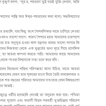
্ষণ বুজুর্গ বলল, “দূর হ, শয়তান! তুই যতই যুক্তি দেখাস, আমি
ালের শাস্তি আর ঈশ্বর-শয়তানের কথা বলে) অন্ধবিশ্বাসের
তথ্যাদি, যার কিছু অংশ শৈশবশিক্ষার নামে চাপিয়ে দেওয়া
হয়ত এখনও ভালো লাগে। কারণ শৈশবে হয়ত আমাদের চারপাশে
র মত অনুভূত হওয়া ঝাল যন্ত্রণার খাবার ভালো লাগার কি
স্বতা থেকে এক মুহুর্তের জন্য দূরে গিয়ে প্রাসঙ্গিক
ে পারে, তা আমরা কল্পনা করতে পারি। আমাদের কাছে আমাদের
থেকে পাওয়া বিশ্বাসকে সত্য মনে করে বসি।
মাদের বিবেচনা শক্তির পরিপক্কতা আসা উচিত, যাতে আমরা
েতাঙ্গের যেমন তার শূকরের মাংস দিয়ে তৈরি খাবারদাবার ও
 থেকে শত বছরের পরিসরে আমাদের সভ্যতার কোন বিষয়গুলো
 সময় আজই।
 জুড়ে ধর্মীয় হানাহানি দেখেই তা অনুমান করা যায়। পশ্চিমা
ার সুযোগ এবং ফরাসী বিপ্লব-পরবর্তী মুক্তচিন্তার পরিবেশ