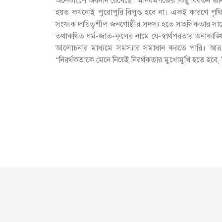
অনেকাংশে অবদান রেখেছে। মানবমগজের কিছু বিবর্তন জনি
হয়ত কখনোই পুরোপুরি বিলুপ্ত হবে না। একই কারণে পৃথিবী
সংখ্যক দায়িত্বশীল জনগোষ্ঠীর সদস্য হতে সাহসিকতার সাথ
তথাকথিত ধর্ম-জাত-কূলের নামে যে-স্বার্থপরতার অনাকাঙ্
আলোচনার মাধ্যমে সমস্যার সমাধান করতে পারি। আর যার
“নিরর্থকতাকে মেনে নিয়েই নিরর্থকতার মুখোমুখি হতে হবে,