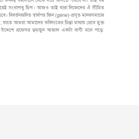
 কখনই ধর্মবিশ্বাস থেকে সরে আসতে পারবে না। তাই ধর্ম
া সব সময়েই সংখালঘু ছিল। আজও তাই যারা নিজেদের ঐ সীমিত
ে। বিবর্তনজনিত স্বার্থপর জিন (gene)-প্রসূত মানবসমাজে
, যাতে আমরা আমাদের ভবিষ্যতের চিন্তা মাথায় রেখে মুক্ত
 উদ্দেশে প্রফেসর হুমায়ুন আজাদ একটা বাণী মনে পড়ে: